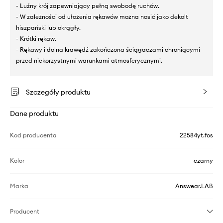
- Luźny krój zapewniający pełną swobodę ruchów.
- W zależności od ułożenia rękawów można nosić jako dekolt
hiszpański lub okrągły.
- Krótki rękaw.
- Rękawy i dolna krawędź zakończona ściągaczami chroniącymi
przed niekorzystnymi warunkami atmosferycznymi.
Szczegóły produktu
Dane produktu
Kod producenta
22584yt.fos
Kolor
czarny
Marka
Answear.LAB
Producent