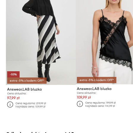
-10%
extra -5% z kodem: OFF*
extra -5% z kodem: OFF*
Answear.LAB bluzka
Answear.LAB bluzka
Cena aktualna:
Cena aktualna:
109,99 zł
97,99 zł
Cena regularna:
199,99 zł
Cena regularna:
219,99 zł
Najniższa cena:
114,99 zł
Najniższa cena:
109,99 zł