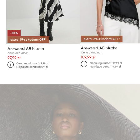
-10%
extra -5% z kodem: OFF*
extra -5% z kodem: OFF*
Answear.LAB bluzka
Answear.LAB bluzka
Cena aktualna:
Cena aktualna:
109,99 zł
97,99 zł
Cena regularna:
199,99 zł
Cena regularna:
219,99 zł
Najniższa cena:
114,99 zł
Najniższa cena:
109,99 zł