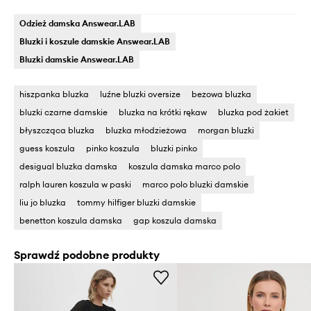
Odzież damska Answear.LAB
Bluzki i koszule damskie Answear.LAB
Bluzki damskie Answear.LAB
hiszpanka bluzka
luźne bluzki oversize
bezowa bluzka
bluzki czarne damskie
bluzka na krótki rękaw
bluzka pod żakiet
błyszcząca bluzka
bluzka młodzieżowa
morgan bluzki
guess koszula
pinko koszula
bluzki pinko
desigual bluzka damska
koszula damska marco polo
ralph lauren koszula w paski
marco polo bluzki damskie
liu jo bluzka
tommy hilfiger bluzki damskie
benetton koszula damska
gap koszula damska
Sprawdź podobne produkty