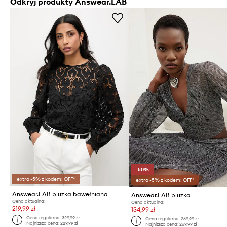
Odkryj produkty Answear.LAB
-50%
extra -5% z kodem: OFF*
extra -5% z kodem: OFF*
Answear.LAB bluzka bawełniana
Answear.LAB bluzka
Cena aktualna:
Cena aktualna:
219,99 zł
134,99 zł
Cena regularna:
329,99 zł
Cena regularna:
269,99 zł
Najniższa cena:
229,99 zł
Najniższa cena:
269,99 zł