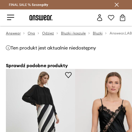
FINAL SALE %
Szczegóły
Oszczędzaj z Answear Club >
Answear
Ona
Odzież
Bluzki i koszule
Bluzki
Answear.LAB
Ten produkt jest aktualnie niedostępny
Sprawdź podobne produkty