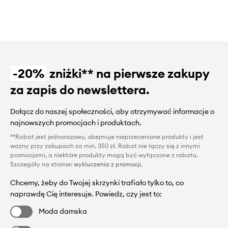
-20%
zniżki** na pierwsze zakupy
za zapis do newslettera.
Dołącz do naszej społeczności, aby otrzymywać informacje o
najnowszych promocjach i produktach.
**Rabat jest jednorazowy, obejmuje nieprzecenione produkty i jest
ważny przy zakupach za min. 350 zł. Rabat nie łączy się z innymi
promocjami, a niektóre produkty mogą być wyłączone z rabatu.
Szczegóły na stronie:
wykluczenia z promocji
.
Chcemy, żeby do Twojej skrzynki trafiało tylko to, co
naprawdę Cię interesuje. Powiedz, czy jest to:
Moda damska