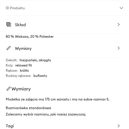
ID Produktu
Skład
80 % Wiskoza, 20 % Poliester
Wymiary
Dekolt
:
hiszpański, okrągły
Krój
:
relaxed fit
Rękaw
:
krótki
Rodzaj rękawa
:
bufiasty
Wymiary
Modelka ze zdjęcia ma 175 cm wzrostu i ma na sobie rozmiar S.
Rozmiarówka standardowa
Zalecamy wybór rozmiaru, jaki nosisz zazwyczaj.
Tagi