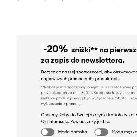
-20%
zniżki** na pierws
za zapis do newslettera.
Dołącz do naszej społeczności, aby otrzymywać
najnowszych promocjach i produktach.
**Rabat jest jednorazowy, obejmuje nieprzecenione pro
przy zakupach za min. 350 zł. Rabat nie łączy się z i
niektóre produkty mogą być wyłączone z rabatu. Szcze
wykluczenia z promocji
.
Chcemy, żeby do Twojej skrzynki trafiało tylko 
Cię interesuje. Powiedz, czy jest to:
Moda damska
Moda męsk