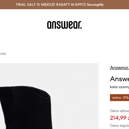
szczędzaj z Answear Club >
FINAL SALE % WIĘKSZE RABATY W APPCE
Dostawa nawet w 24h >
Szczegóły
News
zowe
Answear
Answe
kolor czarn
extra -5%
Cena aktua
214,99 
Cena regul