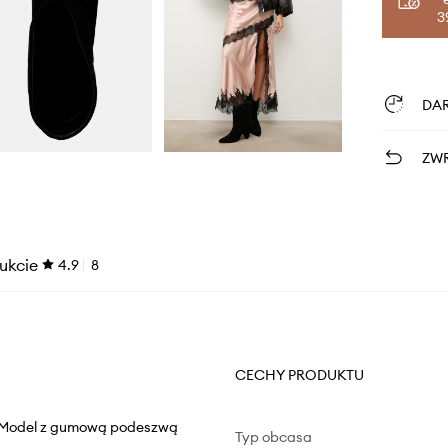
3
DA
ZWR
ukcie
4.9
8
CECHY PRODUKTU
j. Model z gumową podeszwą
Typ obcasa