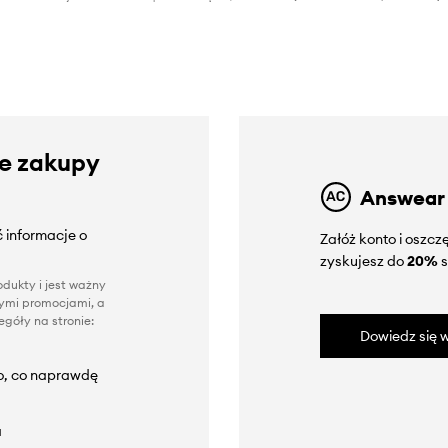
ze zakupy
Answear
 informacje o
Załóż konto i oszc
zyskujesz do
20%
s
dukty i jest ważny
nnymi promocjami, a
góły na stronie:
Dowiedz się w
to, co naprawdę
a