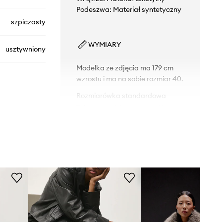
Podeszwa: Materiał syntetyczny
szpiczasty
WYMIARY
usztywniony
Modelka ze zdjęcia ma 179 cm
wzrostu i ma na sobie rozmiar 40.
Rozmiarówka standardowa
Zalecamy wybór rozmiaru, jaki nosisz
zazwyczaj.
19588
Tabela rozmiarów
czarny
Answear.LAB