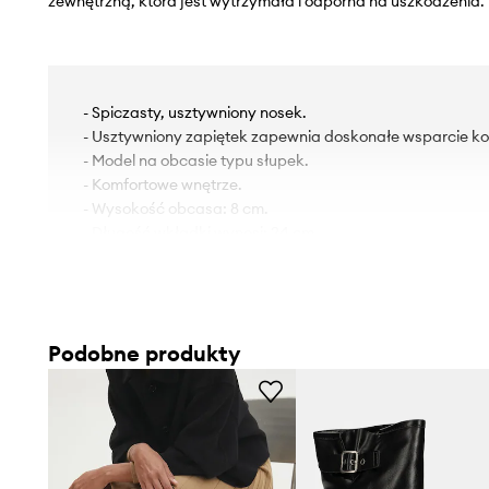
zewnętrzną, która jest wytrzymała i odporna na uszkodzenia.
- Spiczasty, usztywniony nosek.
- Usztywniony zapiętek zapewnia doskonałe wsparcie kost
- Model na obcasie typu słupek.
- Komfortowe wnętrze.
- Wysokość obcasa: 8 cm.
- Długość wkładki wynosi: 24 cm.
- Wymiary podane dla rozmiaru: 37.
Podobne produkty