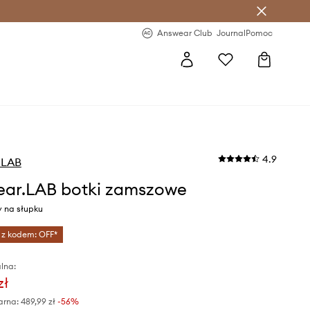
letter >
Regularne nowości >
Answear Club
Journal
Pomoc
4.9
.LAB
ar.LAB botki zamszowe
y na słupku
 z kodem: OFF*
lna:
zł
arna:
489,99 zł
-56%