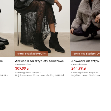
extra -5% z kodem: OFF*
extra -5% z kodem: OFF*
ne
Answear.LAB sztyblety zamszowe
Cena aktualna:
Cena aktualna:
309,99 zł
244,99 zł
Cena regularna:
659,99 zł
Cena regularna:
649,99 zł
24,99 zł
Najniższa cena z 30 dni przed obniżką:
339,99 zł
Najniższa cena z 30 dni przed obniżką