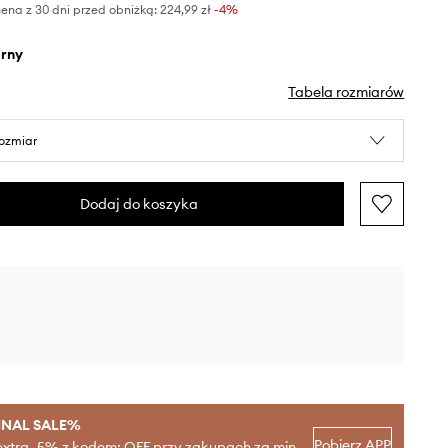
ena z 30 dni przed obniżką:
224,99 zł
 -4%
arny
Tabela rozmiarów
rozmiar
Dodaj do koszyka
INAL SALE%
Pobierz APP
extra -5% z kodem: OFF przy zakupach za min.