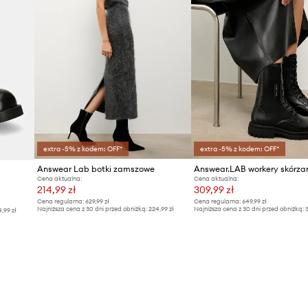
ID Produktu
extra -5% z kodem: OFF*
extra -5% z kodem: OFF*
Answear Lab botki zamszowe
Answear.LAB workery skórza
Cena aktualna:
Cena aktualna:
214,99 zł
309,99 zł
Cena regularna:
629,99 zł
Cena regularna:
649,99 zł
Najniższa cena z 30 dni przed obniżką:
224,99 zł
Najniższa cena z 30 dni przed obniżką:
3
4,99 zł