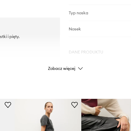
Typ noska
Nosek
ki i pięty.
DANE PRODUKTU
Zobacz więcej
Kod producenta
Kolor
Marka
Producent