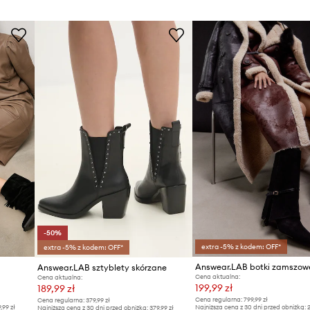
-50%
extra -5% z kodem: OFF*
extra -5% z kodem: OFF*
Answear.LAB botki zamszow
Answear.LAB sztyblety skórzane
Cena aktualna:
Cena aktualna:
199,99 zł
189,99 zł
Cena regularna:
799,99 zł
Cena regularna:
379,99 zł
9,99 zł
Najniższa cena z 30 dni przed obniżką:
2
Najniższa cena z 30 dni przed obniżką:
379,99 zł