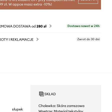
99 zł. W appce masz extra -10%!
RMOWA DOSTAWA od
280 zł
Dostawa nawet w 24h
OTY I REKLAMACJE
Zwrot do 30 dni
SKŁAD
Cholewka: Skóra zamszowa
słupek
Wnętrze: Materiał tekstylny