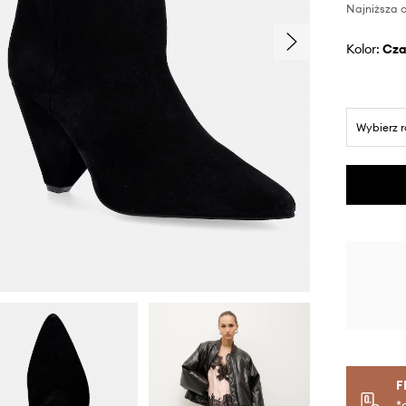
Najniższa c
Kolor:
cz
Wybierz 
F
*