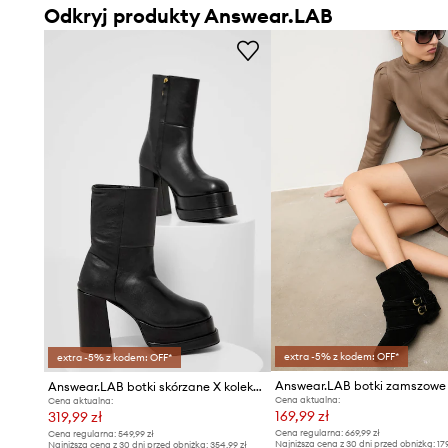
Odkryj produkty Answear.LAB
extra -5% z kodem: OFF*
extra -5% z kodem: OFF*
Answear.LAB botki zamszowe
Answear.LAB botki skórzane X kolekcja limitowana NO SHAME
Cena aktualna:
Cena aktualna:
169,99 zł
319,99 zł
Cena regularna:
669,99 zł
Cena regularna:
549,99 zł
Najniższa cena z 30 dni przed obniżką:
17
Najniższa cena z 30 dni przed obniżką:
354,99 zł