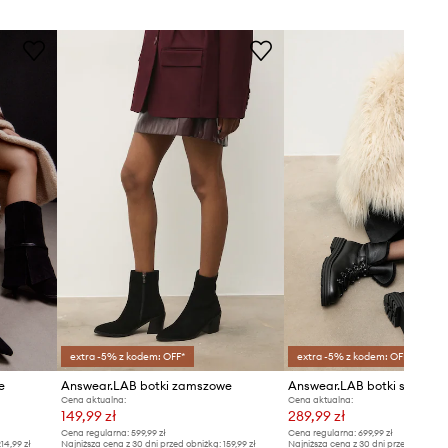
extra -5% z kodem: OFF*
extra -5% z kodem: OFF*
e
Answear.LAB botki zamszowe
Answear.LAB botki skórzan
Cena aktualna:
Cena aktualna:
149,99 zł
289,99 zł
Cena regularna:
599,99 zł
Cena regularna:
699,99 zł
14,99 zł
Najniższa cena z 30 dni przed obniżką:
159,99 zł
Najniższa cena z 30 dni przed obniżką