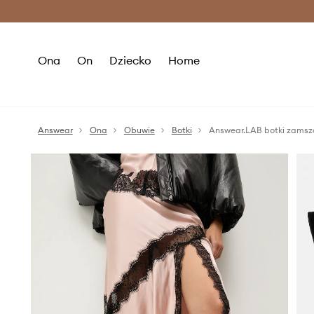
Premium Fashion Benefits >
O
Ona
On
Dziecko
Home
Answear
Ona
Obuwie
Botki
Answear.LAB botki zams