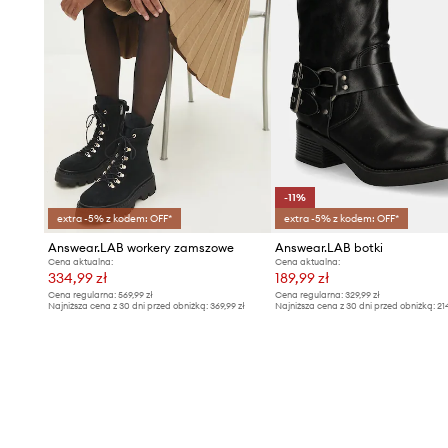
-11%
extra -5% z kodem: OFF*
extra -5% z kodem: OFF*
Answear.LAB workery zamszowe
Answear.LAB botki
Cena aktualna:
Cena aktualna:
334,99 zł
189,99 zł
Cena regularna:
569,99 zł
Cena regularna:
329,99 zł
Najniższa cena z 30 dni przed obniżką:
369,99 zł
Najniższa cena z 30 dni przed obniżką:
21