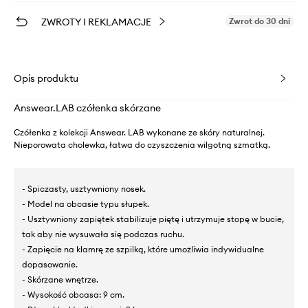
ZWROTY I REKLAMACJE
Zwrot do 30 dni
Opis produktu
Answear.LAB czółenka skórzane
Czółenka z kolekcji Answear. LAB wykonane ze skóry naturalnej.
Nieporowata cholewka, łatwa do czyszczenia wilgotną szmatką.
- Spiczasty, usztywniony nosek.
- Model na obcasie typu słupek.
- Usztywniony zapiętek stabilizuje piętę i utrzymuje stopę w bucie,
tak aby nie wysuwała się podczas ruchu.
- Zapięcie na klamrę ze szpilką, które umożliwia indywidualne
dopasowanie.
- Skórzane wnętrze.
- Wysokość obcasa: 9 cm.