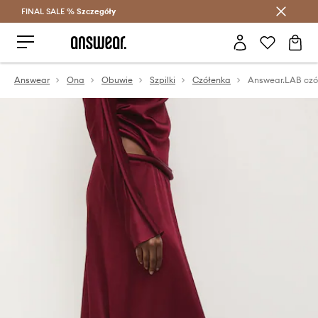
FINAL SALE %
Szczegóły
Oszczędzaj z Answear Club >
Answear
Ona
Obuwie
Szpilki
Czółenka
Answear.LAB czó