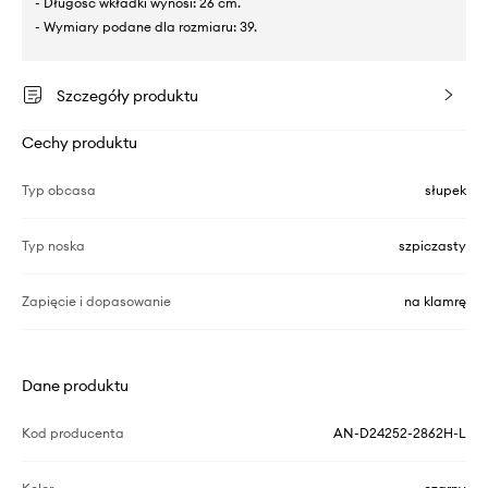
- Długość wkładki wynosi: 26 cm.
- Wymiary podane dla rozmiaru: 39.
Szczegóły produktu
Cechy produktu
Typ obcasa
słupek
Typ noska
szpiczasty
Zapięcie i dopasowanie
na klamrę
Dane produktu
Kod producenta
AN-D24252-2862H-L