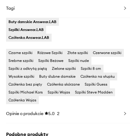
Tagi
Buty damskie Answear.LAB
Szpilki Answear.LAB
Czółenka Answear.LAB
Czarne szpilki
Różowe Szpilki
Złote szpilki
Czerwone szpilki
Srebrne szpilki
Szpilki Beżowe
Szpilki nude
Szpilki z odkrytą piętą
Zielone szpilki
Szpilki 8 cm
Wysokie szpilki
Buty ślubne damskie
Czółenka na słupku
Czółenka bez pięty
Czółenka skórzane
Szpilki Guess
Szpilki Michael Kors
Szpilki Wojas
Szpilki Steve Madden
Czółenka Wojas
Opinie o produkcie
5.0
2
Podobne produkty