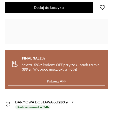
Dodaj do koszyka
FINAL SALE%
*extra -5% z kodem: OFF przy zakupach za min.
399 zł. W appce masz extra -10%!
Pobierz APP
DARMOWA DOSTAWA od
280 zł
Dostawa nawet w 24h