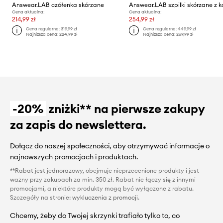
Answear.LAB czółenka skórzane
Cena aktualna:
Cena aktualna:
214,99 zł
254,99 zł
Cena regularna:
319,99 zł
Cena regularna:
449,99 zł
Najniższa cena:
224,99 zł
Najniższa cena:
269,99 zł
-20%
zniżki** na pierwsze zakupy
za zapis do newslettera.
Dołącz do naszej społeczności, aby otrzymywać informacje o
najnowszych promocjach i produktach.
**Rabat jest jednorazowy, obejmuje nieprzecenione produkty i jest
ważny przy zakupach za min. 350 zł. Rabat nie łączy się z innymi
promocjami, a niektóre produkty mogą być wyłączone z rabatu.
Szczegóły na stronie:
wykluczenia z promocji
.
Chcemy, żeby do Twojej skrzynki trafiało tylko to, co