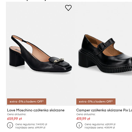
extra -5% z kodem: OFF*
extra -5% z kodem: OFF*
Love Moschino czółenka skórzane
Camper czółenka skórzane Pix 
Cena aktualna:
Cena aktualna:
659,99 zł
419,99 zł
Cena regularna:
1149,90 zł
Cena regularna:
629,99 zł
Najniższa cena:
699,99 zł
Najniższa cena:
439,99 zł