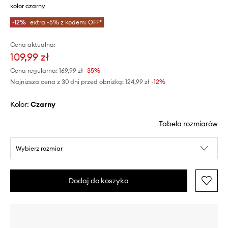
kolor czarny
-12%
extra -5% z kodem: OFF*
Cena aktualna:
109,99 zł
Cena regularna:
169,99 zł
-35%
Najniższa cena z 30 dni przed obniżką:
124,99 zł
 -12%
Kolor:
czarny
Tabela rozmiarów
Wybierz rozmiar
Dodaj do koszyka