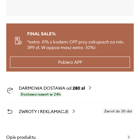
FINAL SALE%
*extra -5% z kodem: OFF przy zakupach za min.
399 zł. W appce masz extra -10%!
Pobierz APP
DARMOWA DOSTAWA od
280 zł
Dostawa nawet w 24h
ZWROTY I REKLAMACJE
Zwrot do 30 dni
Opis produktu