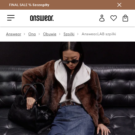
FINAL SALE %
Szczegóły
Oszczędzaj z Answear Club >
Answear
Ona
Obuwie
Szpilki
Answear.LAB szpilki