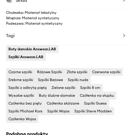
Skład
Cholewka: Materiał tekstylny
Wnętrze: Materiał syntetyczny
Podeszwa: Materiał syntetyczny
Tagi
Buty damskie Answear.LAB
Szpilki Answear.LAB
Czarne szpilki
Różowe Szpilki
Złote szpilki
Czerwone szpilki
Srebrne szpilki
Szpilki Beżowe
Szpilki nude
Szpilki z odkrytą piętą
Zielone szpilki
Szpilki 8 cm
Wysokie szpilki
Buty ślubne damskie
Czółenka na słupku
Czółenka bez pięty
Czółenka skórzane
Szpilki Guess
Szpilki Michael Kors
Szpilki Wojas
Szpilki Steve Madden
Czółenka Wojas
Podobne produkty