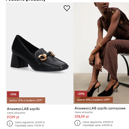
-25%
-10%
extra -5% z kodem: OFF*
extra -5% z kodem: OFF*
Answear.LAB szpilki zamszowe
Answear.LAB szpilki
Cena aktualna:
Cena aktualna:
374,99 zł
97,99 zł
Cena regularna:
499,99 zł
Cena regularna:
219,99 zł
Najniższa cena:
499,99 zł
Najniższa cena:
109,99 zł