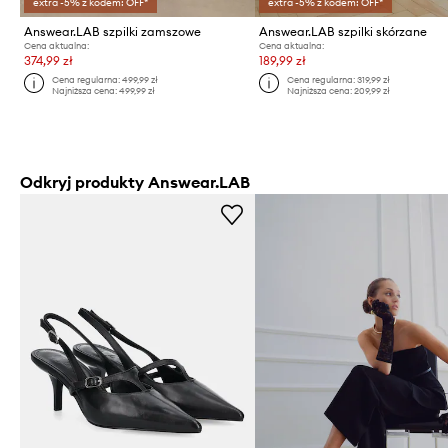
extra -5% z kodem: OFF*
extra -5% z kodem: OFF*
Answear.LAB szpilki zamszowe
Answear.LAB szpilki skórzane
Cena aktualna:
Cena aktualna:
374,99 zł
189,99 zł
Cena regularna:
499,99 zł
Cena regularna:
319,99 zł
Najniższa cena:
499,99 zł
Najniższa cena:
209,99 zł
Odkryj produkty Answear.LAB