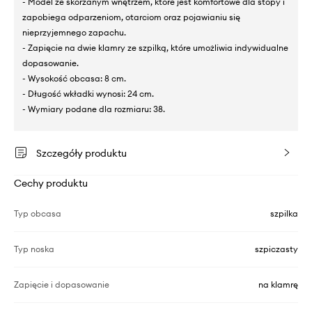
- Model ze skórzanym wnętrzem, które jest komfortowe dla stopy i
zapobiega odparzeniom, otarciom oraz pojawianiu się
nieprzyjemnego zapachu.
- Zapięcie na dwie klamry ze szpilką, które umożliwia indywidualne
dopasowanie.
- Wysokość obcasa: 8 cm.
- Długość wkładki wynosi: 24 cm.
- Wymiary podane dla rozmiaru: 38.
Szczegóły produktu
Cechy produktu
Typ obcasa
szpilka
Typ noska
szpiczasty
Zapięcie i dopasowanie
na klamrę