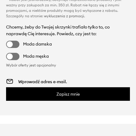
ważny przy zakupach za min. 350 zł. Rabat nie łączy się z innymi
promocjami, a niektóre produkty mogą być wyłączone z rabatu.
Szczegóły na stronie:
wykluczenia z promocji
.
Chcemy, żeby do Twojej skrzynki trafiało tylko to, co
naprawdę Cię interesuje. Powiedz, czy jest to:
Moda damska
Moda męska
Wybór oferty jest opcjonalny
Zapisz mnie