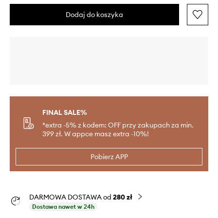
Dodaj do koszyka
FINAL SALE%
*extra -5% z kodem: OFF przy zakupach za min.
399 zł. W appce masz extra -10%!
Pobierz APP
DARMOWA DOSTAWA od
280 zł
Dostawa nawet w 24h