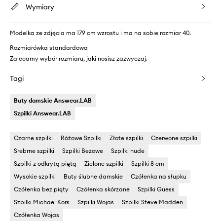
Wymiary
Modelka ze zdjęcia ma 179 cm wzrostu i ma na sobie rozmiar 40.
Rozmiarówka standardowa
Zalecamy wybór rozmiaru, jaki nosisz zazwyczaj.
Tagi
Buty damskie Answear.LAB
Szpilki Answear.LAB
Czarne szpilki
Różowe Szpilki
Złote szpilki
Czerwone szpilki
Srebrne szpilki
Szpilki Beżowe
Szpilki nude
Szpilki z odkrytą piętą
Zielone szpilki
Szpilki 8 cm
Wysokie szpilki
Buty ślubne damskie
Czółenka na słupku
Czółenka bez pięty
Czółenka skórzane
Szpilki Guess
Szpilki Michael Kors
Szpilki Wojas
Szpilki Steve Madden
Czółenka Wojas