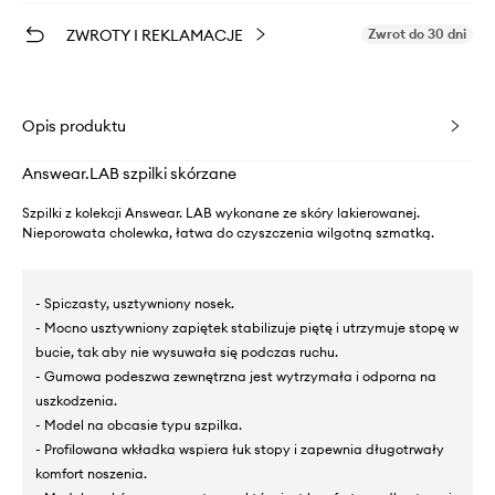
ZWROTY I REKLAMACJE
Zwrot do 30 dni
Opis produktu
Answear.LAB szpilki skórzane
Szpilki z kolekcji Answear. LAB wykonane ze skóry lakierowanej.
Nieporowata cholewka, łatwa do czyszczenia wilgotną szmatką.
- Spiczasty, usztywniony nosek.
- Mocno usztywniony zapiętek stabilizuje piętę i utrzymuje stopę w
bucie, tak aby nie wysuwała się podczas ruchu.
- Gumowa podeszwa zewnętrzna jest wytrzymała i odporna na
uszkodzenia.
- Model na obcasie typu szpilka.
- Profilowana wkładka wspiera łuk stopy i zapewnia długotrwały
komfort noszenia.