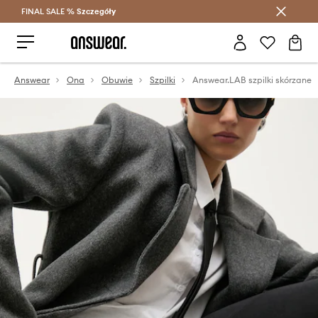
FINAL SALE %
Szczegóły
Oszczędzaj z Answear Club >
Answear
Ona
Obuwie
Szpilki
Answear.LAB szpilki skórzane