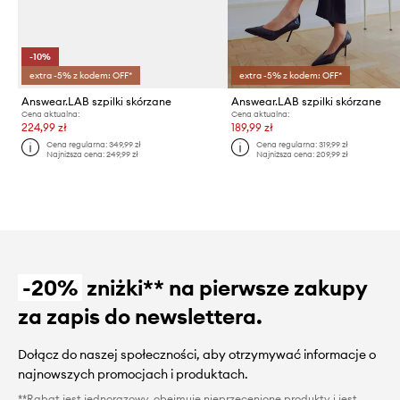
-10%
extra -5% z kodem: OFF*
extra -5% z kodem: OFF*
Answear.LAB szpilki skórzane
Answear.LAB szpilki skórzane
Cena aktualna:
Cena aktualna:
224,99 zł
189,99 zł
Cena regularna:
349,99 zł
Cena regularna:
319,99 zł
Najniższa cena:
249,99 zł
Najniższa cena:
209,99 zł
-20%
zniżki** na pierwsze zakupy
za zapis do newslettera.
Dołącz do naszej społeczności, aby otrzymywać informacje o
najnowszych promocjach i produktach.
**Rabat jest jednorazowy, obejmuje nieprzecenione produkty i jest