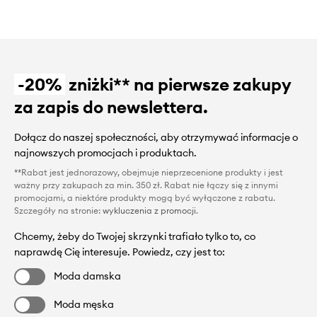
-20%
zniżki** na pierwsze zakupy
za zapis do newslettera.
Dołącz do naszej społeczności, aby otrzymywać informacje o
najnowszych promocjach i produktach.
**Rabat jest jednorazowy, obejmuje nieprzecenione produkty i jest
ważny przy zakupach za min. 350 zł. Rabat nie łączy się z innymi
promocjami, a niektóre produkty mogą być wyłączone z rabatu.
Szczegóły na stronie:
wykluczenia z promocji
.
Chcemy, żeby do Twojej skrzynki trafiało tylko to, co
naprawdę Cię interesuje. Powiedz, czy jest to:
Moda damska
Moda męska