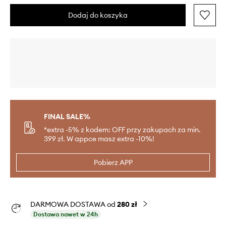
Dodaj do koszyka
FINAL SALE%
*extra -5% z kodem: OFF przy zakupach za min.
399 zł. W appce masz extra -10%!
Pobierz APP
DARMOWA DOSTAWA od
280 zł
Dostawa nawet w 24h