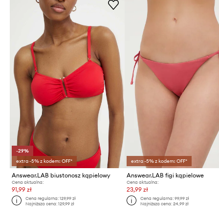
-29%
extra -5% z kodem: OFF*
extra -5% z kodem: OFF*
Answear.LAB biustonosz kąpielowy
Answear.LAB figi kąpielowe
Cena aktualna:
Cena aktualna:
91,99 zł
23,99 zł
Cena regularna:
129,99 zł
Cena regularna:
99,99 zł
Najniższa cena:
129,99 zł
Najniższa cena:
24,99 zł