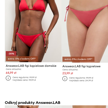
-35%
extra -5% z kodem: OFF*
extra -5% z kodem: OFF*
Answear.LAB figi kąpielowe damskie
Answear.LAB figi kąpielowe
Cena aktualna:
Cena aktualna:
64,99 zł
23,99 zł
Cena regularna:
99,99 zł
Cena regularna:
99,99 zł
Najniższa cena:
99,99 zł
Najniższa cena:
24,99 zł
Odkryj produkty Answear.LAB