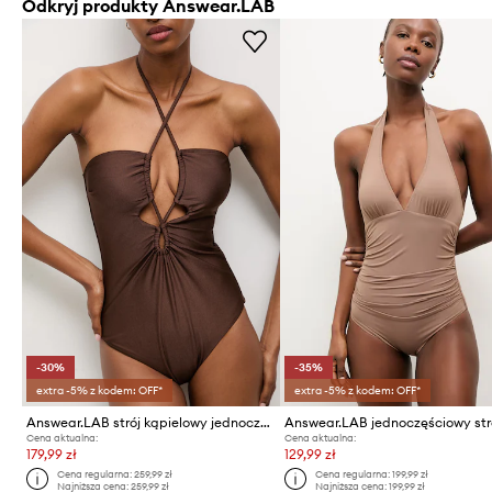
Odkryj produkty Answear.LAB
-30%
-35%
extra -5% z kodem: OFF*
extra -5% z kodem: OFF*
Answear.LAB strój kąpielowy jednoczęściowy damski
Cena aktualna:
Cena aktualna:
179,99 zł
129,99 zł
Cena regularna:
259,99 zł
Cena regularna:
199,99 zł
Najniższa cena:
259,99 zł
Najniższa cena:
199,99 zł