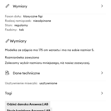
Wymiary
Fason dołu
:
klasyczne figi
Rodzaj ramiączek
:
nieodpinane
Stan
:
regularny
Fiszbiny
:
tak
Wymiary
Modelka ze zdjęcia ma 175 cm wzrostu i ma na sobie rozmiar S.
Rozmiarówka zawyżona
Zalecamy wybór rozmiaru mniejszego, niż nosisz zazwyczaj.
Dane techniczne
Usztywnienie miseczki
:
usztywniane
Tagi
Odzież damska Answear.LAB
Stroje kąpielowe Answear.LAB