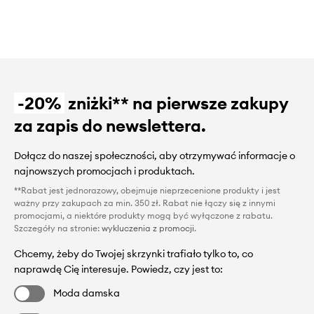
-20%
zniżki** na pierwsze zakupy
za zapis do newslettera.
Dołącz do naszej społeczności, aby otrzymywać informacje o
najnowszych promocjach i produktach.
**Rabat jest jednorazowy, obejmuje nieprzecenione produkty i jest
ważny przy zakupach za min. 350 zł. Rabat nie łączy się z innymi
promocjami, a niektóre produkty mogą być wyłączone z rabatu.
Szczegóły na stronie:
wykluczenia z promocji
.
Chcemy, żeby do Twojej skrzynki trafiało tylko to, co
naprawdę Cię interesuje. Powiedz, czy jest to:
Moda damska