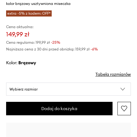
kolor brązowy usztywniona miseczka
extra -5% z kodem: OFF*
Cena aktualna:
149,99 zł
Cena regularna:
199,99 zł
-25%
Najniższa cena z 30 dni przed obniżką:
159,99 zł
 -6%
Kolor:
brązowy
Tabela rozmiarów
Wybierz rozmiar
Dodaj do koszyka