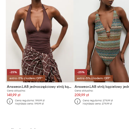
-25%
-25%
extra -5% z kodem: OFF*
extra -5% z kodem: OFF*
Answear.LAB jednoczęściowy strój kąpielowy
Cena aktualna:
Cena aktualna:
149,99 zł
209,99 zł
Cena regularna:
199,99 zł
Cena regularna:
279,99 zł
Najniższa cena:
199,99 zł
Najniższa cena:
279,99 zł