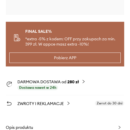
FINAL SALE%
*extra -5% z kodem: OFF przy zakupach za min.
399 zł. W appce masz extra -10%!
Pobierz APP
DARMOWA DOSTAWA od
280 zł
Dostawa nawet w 24h
ZWROTY I REKLAMACJE
Zwrot do 30 dni
Opis produktu