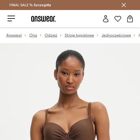
FINAL SALE %
Szczegóły
Oszczędzaj z Answear Club >
Answear
Ona
Odzież
Stroje kąpielowe
Jednoczęściowe