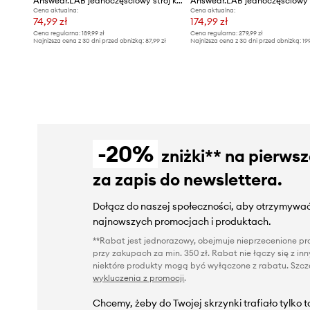
Answear.LAB jednoczęściowy strój kąpielowy
Cena aktualna:
Cena aktualna:
74,99 zł
174,99 zł
Cena regularna:
189,99 zł
Cena regularna:
279,99 zł
Najniższa cena z 30 dni przed obniżką:
87,99 zł
Najniższa cena z 30 dni przed obniżką:
19
-20%
zniżki** na pierws
za zapis do newslettera.
Dołącz do naszej społeczności, aby otrzymywać
najnowszych promocjach i produktach.
**Rabat jest jednorazowy, obejmuje nieprzecenione pro
przy zakupach za min. 350 zł. Rabat nie łączy się z i
niektóre produkty mogą być wyłączone z rabatu. Szcze
wykluczenia z promocji
.
Chcemy, żeby do Twojej skrzynki trafiało tylko 