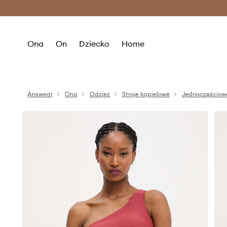
Premium Fashion Benefits >
O
Ona
On
Dziecko
Home
Answear
Ona
Odzież
Stroje kąpielowe
Jednoczęściow