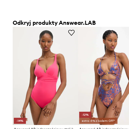
Odkryj produkty Answear.LAB
-12%
-14%
extra -5% z kodem: OFF*