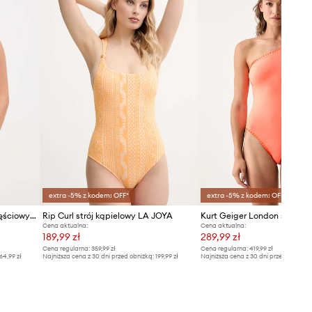
Zalecamy wybór rozmiaru większego,
niż nosisz zazwyczaj.
Tabela rozmiarów
DANE TECHNICZNE
Usztywnienie miseczki
:
lekkie
usztywnienie
extra -5% z kodem: OFF*
extra -5% z kodem: OFF*
Nike strój kąpielowy jednoczęściowy damski
Rip Curl strój kąpielowy LA JOYA
Cena aktualna:
Cena aktualna:
189,99 zł
289,99 zł
Cena regularna:
359,99 zł
Cena regularna:
419,99 zł
64,99 zł
Najniższa cena z 30 dni przed obniżką:
199,99 zł
Najniższa cena z 30 dni przed obniżką