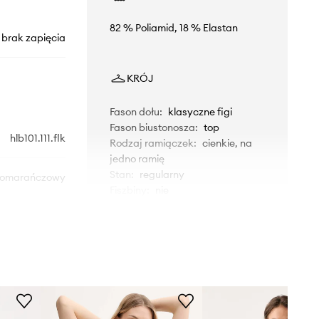
82 % Poliamid, 18 % Elastan
brak zapięcia
KRÓJ
Fason dołu
:
klasyczne figi
Fason biustonosza
:
top
hlb101.111.flk
Rodzaj ramiączek
:
cienkie, na
jedno ramię
Stan
:
regularny
omarańczowy
Fiszbiny
:
nie
Answear.LAB
WYMIARY
Modelka ze zdjęcia ma 186 cm
wzrostu i ma na sobie rozmiar S.
Rozmiarówka zaniżona