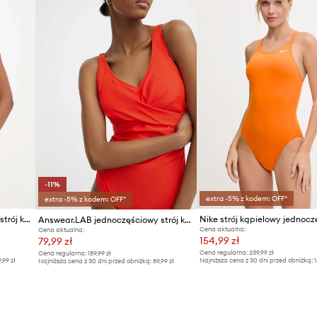
-11%
extra -5% z kodem: OFF*
extra -5% z kodem: OFF*
Answear.LAB jednoczęściowy strój kąpielowy
Answear.LAB jednoczęściowy strój kąpielowy
Cena aktualna:
Cena aktualna:
154,99 zł
79,99 zł
Cena regularna:
239,99 zł
Cena regularna:
189,99 zł
9,99 zł
Najniższa cena z 30 dni przed obniżką:
1
Najniższa cena z 30 dni przed obniżką:
89,99 zł