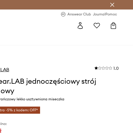
letter >
Regularne nowości >
Answear Club
Journal
Pomoc
1.0
.LAB
ar.LAB jednoczęściowy strój
lowy
rańczowy lekko usztywniona miseczka
tra -5% z kodem: OFF*
lna:
ł