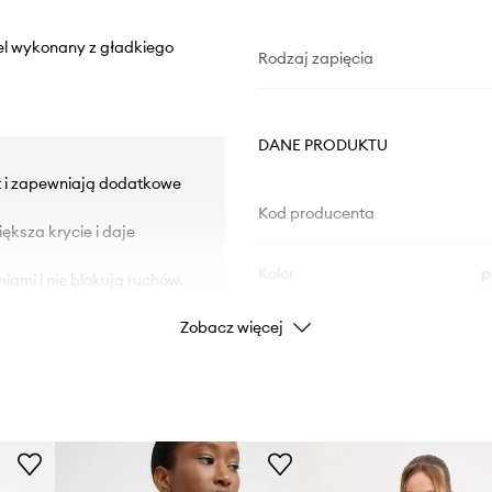
el wykonany z gładkiego
Rodzaj zapięcia
DANE PRODUKTU
st i zapewniają dodatkowe
Kod producenta
ksza krycie i daje
Kolor
p
iami i nie blokują ruchów.
Zobacz więcej
Marka
Producent
ID Produktu