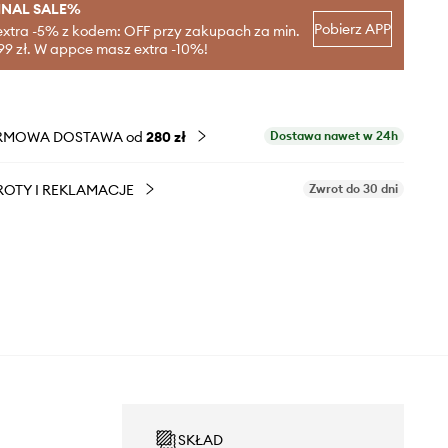
INAL SALE%
Pobierz APP
extra -5% z kodem: OFF przy zakupach za min.
99 zł. W appce masz extra -10%!
RMOWA DOSTAWA od
280 zł
Dostawa nawet w 24h
OTY I REKLAMACJE
Zwrot do 30 dni
SKŁAD