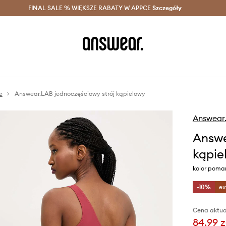
szczędzaj z Answear Club >
FINAL SALE % WIĘKSZE RABATY W APPCE
Dostawa nawet w 24h >
Szczegóły
News
e
Answear.LAB jednoczęściowy strój kąpielowy
Answear
Answe
kąpie
kolor poma
-10%
ex
Cena aktua
84,99 z