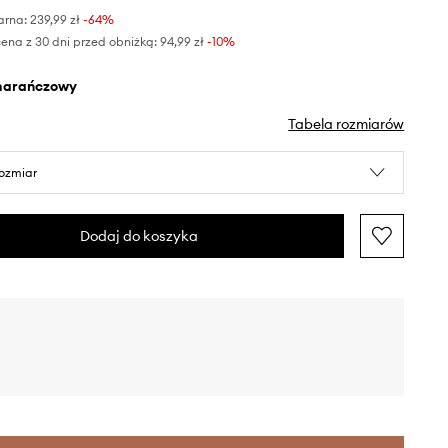
arna:
239,99 zł
-64%
ena z 30 dni przed obniżką:
94,99 zł
 -10%
marańczowy
Tabela rozmiarów
rozmiar
Dodaj do koszyka