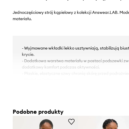
Jednoczęściowy strój kąpielowy z kolekcji Answear.LAB. Mod
materiału.
- Wyjmowane wkładki lekko usztywniają, stabilizują biu
krycie.
- Dodatkowa warstwa materiału w postaci podszewki zwię
dodatkowy komfort podczas aktywności.
- Płaskie, elastyczne szwy chronią skórę przed podrażnien
- Model na jedno ramię.
- Cienka, elastyczna dzianina.
Podobne produkty