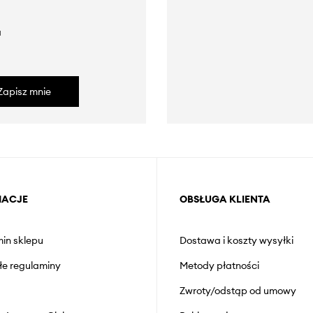
a
Zapisz mnie
MACJE
OBSŁUGA KLIENTA
in sklepu
Dostawa i koszty wysyłki
łe regulaminy
Metody płatności
Zwroty/odstąp od umowy