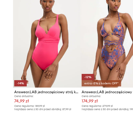
-12%
-14%
extra -5% z kodem: OFF*
Answear.LAB jednoczęściowy strój kąpielowy
Cena aktualna:
Cena aktualna:
74,99 zł
174,99 zł
Cena regularna:
189,99 zł
Cena regularna:
279,99 zł
Najniższa cena z 30 dni przed obniżką:
87,99 zł
Najniższa cena z 30 dni przed obniżką:
19