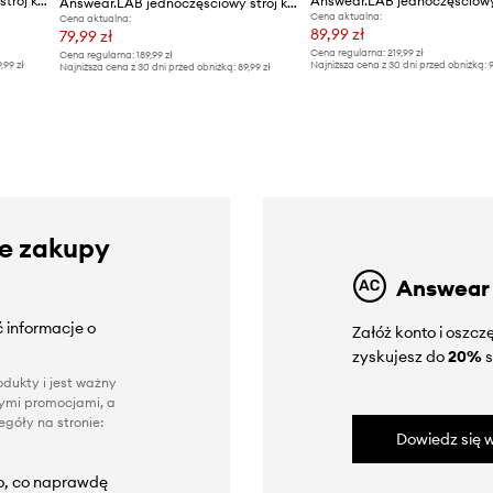
Answear.LAB jednoczęściowy strój kąpielowy
Answear.LAB jednoczęściowy strój kąpielowy
Cena aktualna:
Cena aktualna:
89,99 zł
79,99 zł
Cena regularna:
219,99 zł
Cena regularna:
189,99 zł
9,99 zł
Najniższa cena z 30 dni przed obniżką:
9
Najniższa cena z 30 dni przed obniżką:
89,99 zł
ze zakupy
Answear
 informacje o
Załóż konto i oszc
zyskujesz do
20%
s
dukty i jest ważny
nnymi promocjami, a
góły na stronie:
Dowiedz się w
to, co naprawdę