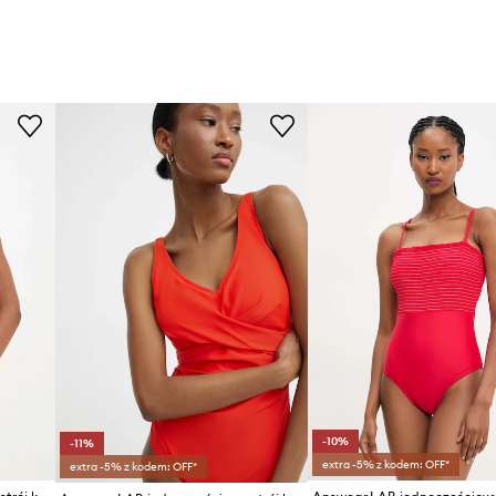
-10%
-11%
extra -5% z kodem: OFF*
extra -5% z kodem: OFF*