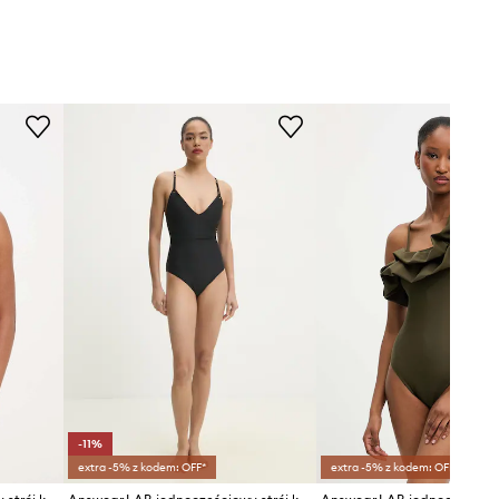
-11%
extra -5% z kodem: OFF*
extra -5% z kodem: OFF*