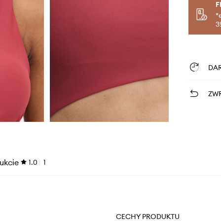
F
*
3
DA
ZWR
ukcie
1.0
1
CECHY PRODUKTU