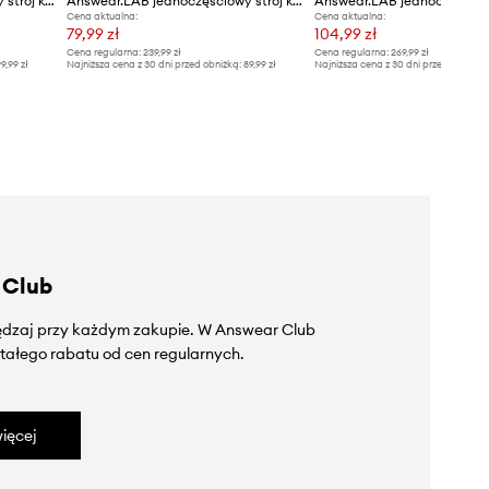
Answear.LAB jednoczęściowy strój kąpielowy
Answear.LAB jednoczęściowy strój kąpielowy
Cena aktualna:
Cena aktualna:
79,99 zł
104,99 zł
Cena regularna:
239,99 zł
Cena regularna:
269,99 zł
9,99 zł
Najniższa cena z 30 dni przed obniżką:
89,99 zł
Najniższa cena z 30 dni przed obniżką
 Club
zędzaj przy każdym zakupie. W Answear Club
tałego rabatu od cen regularnych.
ięcej