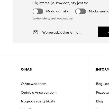
Cię interesuje. Powiedz, czy jest to:
Moda damska
Moda męsk
Wybór oferty jest opcjonalny
O NAS
INFOR
O Answear.com
Regulam
Opinie o Answear.com
Pozosta
Nagrody i certyfikaty
Blog