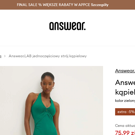
szczędzaj z Answear Club >
FINAL SALE % WIĘKSZE RABATY W APPCE
Dostawa nawet w 24h >
Szczegóły
News
e
Answear.LAB jednoczęściowy strój kąpielowy
Answear
Answe
kąpie
kolor zielo
extra -5%
Cena aktua
75,99 z