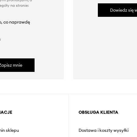
góły na stronie:
Dowiedz się w
to, co naprawdę
a
Zapisz mnie
MACJE
OBSŁUGA KLIENTA
in sklepu
Dostawa i koszty wysyłki