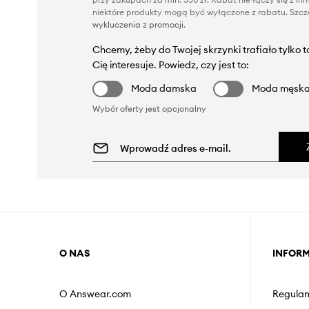
niektóre produkty mogą być wyłączone z rabatu. Szcze
wykluczenia z promocji
.
Chcemy, żeby do Twojej skrzynki trafiało tylko 
Cię interesuje. Powiedz, czy jest to:
Moda damska
Moda męsk
Wybór oferty jest opcjonalny
O NAS
INFOR
O Answear.com
Regulam