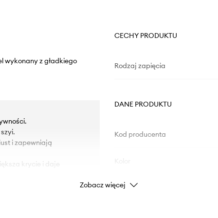
CECHY PRODUKTU
el wykonany z gładkiego
Rodzaj zapięcia
DANE PRODUKTU
ywności.
szyi.
Kod producenta
iust i zapewniają
Kolor
ksza krycie i daje
Zobacz więcej
Marka
Producent