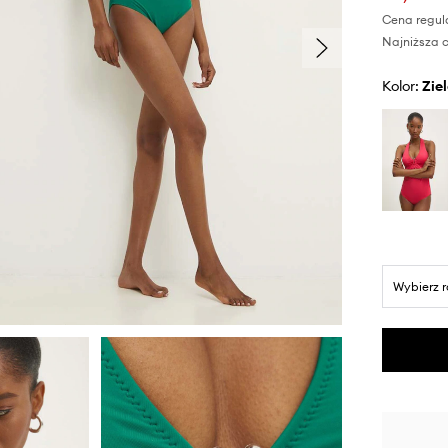
Cena regul
Najniższa c
Kolor:
zi
Wybierz 