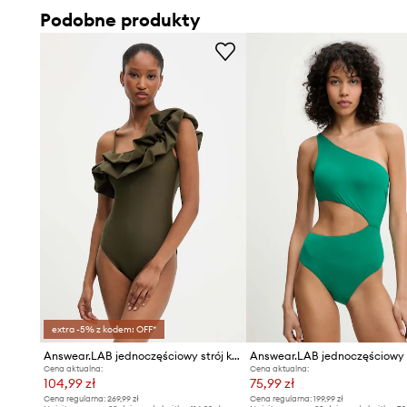
Podobne produkty
extra -5% z kodem: OFF*
Answear.LAB jednoczęściowy strój kąpielowy
Cena aktualna:
Cena aktualna:
104,99 zł
75,99 zł
Cena regularna:
269,99 zł
Cena regularna:
199,99 zł