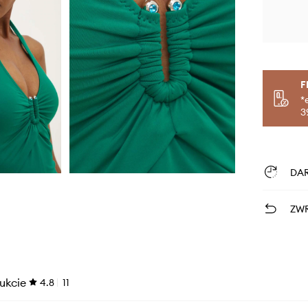
F
*
3
DA
ZWR
ukcie
4.8
11