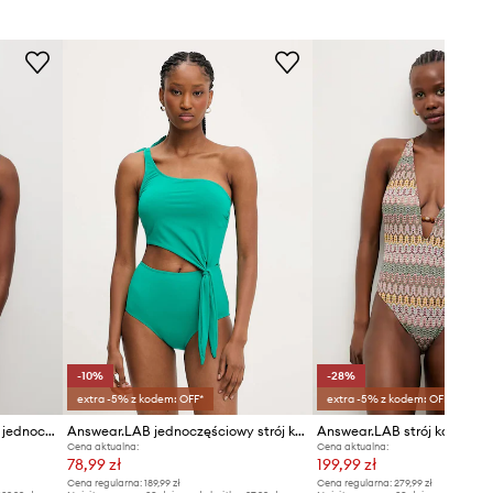
wzrostu i ma na sobie rozmiar S.
Rozmiarówka zaniżona
Zalecamy wybór rozmiaru większego,
niż nosisz zazwyczaj.
Tabela rozmiarów
DANE TECHNICZNE
Usztywnienie miseczki
:
lekkie
usztywnienie
-10%
-28%
extra -5% z kodem: OFF*
extra -5% z kodem: OFF*
Answear.LAB strój kąpielowy jednoczęściowy damski
Answear.LAB jednoczęściowy strój kąpielowy
Cena aktualna:
Cena aktualna:
78,99 zł
199,99 zł
Cena regularna:
189,99 zł
Cena regularna:
279,99 zł