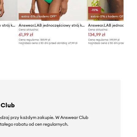
-15%
extra -5% z kodem: OFF*
extra -5% z kodem: OFF*
Answear.LAB jednoczęściowy strój kąpielowy
Answear.LAB jednoczęściowy strój kąpielowy
Cena aktualna:
Cena aktualna:
61,99 zł
134,99 zł
Cena regularna:
189,99 zł
Cena regularna:
199,99 zł
Najniższa cena z 30 dni przed obniżką:
67,99 zł
Najniższa cena z 30 dni przed obniżką
 Club
zędzaj przy każdym zakupie. W Answear Club
tałego rabatu od cen regularnych.