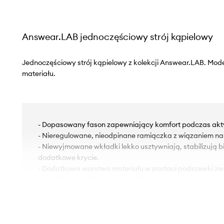
Answear.LAB jednoczęściowy strój kąpielowy
Jednoczęściowy strój kąpielowy z kolekcji Answear.LAB. Mod
materiału.
- Dopasowany fason zapewniający komfort podczas akt
- Nieregulowane, nieodpinane ramiączka z wiązaniem na 
- Niewyjmowane wkładki lekko usztywniają, stabilizują b
dodatkowe krycie.
- Dodatkowa warstwa materiału w postaci podszewki zwię
dodatkowy komfort podczas aktywności.
- Cienka, elastyczna dzianina.