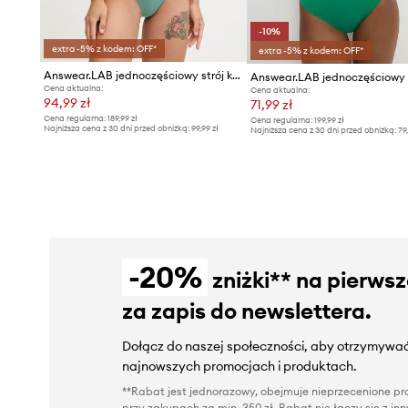
-10%
extra -5% z kodem: OFF*
extra -5% z kodem: OFF*
Answear.LAB jednoczęściowy strój kąpielowy
Cena aktualna:
Cena aktualna:
94,99 zł
71,99 zł
Cena regularna:
189,99 zł
Cena regularna:
199,99 zł
Najniższa cena z 30 dni przed obniżką:
99,99 zł
Najniższa cena z 30 dni przed obniżką:
79
-20%
zniżki** na pierws
za zapis do newslettera.
Dołącz do naszej społeczności, aby otrzymywać
najnowszych promocjach i produktach.
**Rabat jest jednorazowy, obejmuje nieprzecenione pro
przy zakupach za min. 350 zł. Rabat nie łączy się z i