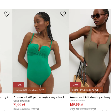
ID Produktu
-29%
-10%
extra -5% z kodem: OFF*
extra -5% z kodem: OFF*
Answear.LAB jednoczęściowy strój kąpielowy
Answear.LAB jednoczęściowy strój kąpielowy
Cena aktualna:
Cena aktualna:
169,99 zł
71,99 zł
Cena regularna:
239,99 zł
Cena regularna:
199,99 zł