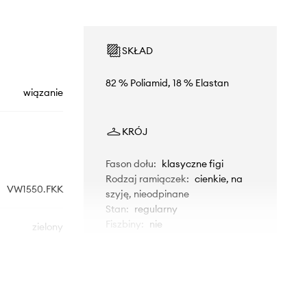
SKŁAD
82 % Poliamid, 18 % Elastan
wiązanie
KRÓJ
Fason dołu
:
klasyczne figi
Rodzaj ramiączek
:
cienkie, na
VW1550.FKK
szyję, nieodpinane
Stan
:
regularny
Fiszbiny
:
nie
zielony
Answear.LAB
WYMIARY
Modelka ze zdjęcia ma 175 cm