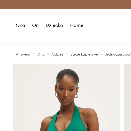
Premium Fashion Benefits >
O
Ona
On
Dziecko
Home
Answear
Ona
Odzież
Stroje kąpielowe
Jednoczęściow