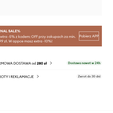
INAL SALE%
Pobierz APP
extra -5% z kodem: OFF przy zakupach za min.
99 zł. W appce masz extra -10%!
RMOWA DOSTAWA od
280 zł
Dostawa nawet w 24h
OTY I REKLAMACJE
Zwrot do 30 dni