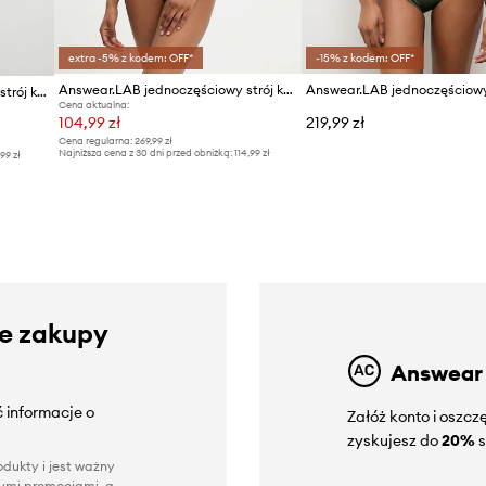
extra -5% z kodem: OFF*
-15% z kodem: OFF*
Answear.LAB jednoczęściowy strój kąpielowy
Answear.LAB jednoczęściowy strój kąpielowy
Cena aktualna:
104,99 zł
219,99 zł
Cena regularna:
269,99 zł
Najniższa cena z 30 dni przed obniżką:
114,99 zł
,99 zł
ze zakupy
Answear
 informacje o
Załóż konto i oszc
zyskujesz do
20%
s
dukty i jest ważny
nnymi promocjami, a