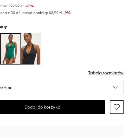
arna:
199,99 zł
-62%
ena z 30 dni przed obniżką:
83,99 zł
 -9%
elony
Tabela rozmiarów
rozmiar
Dodaj do koszyka