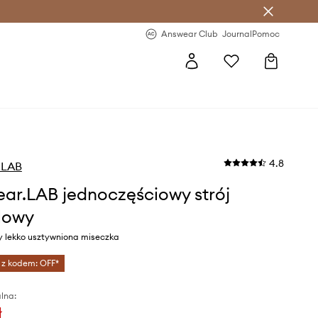
letter >
Regularne nowości >
Answear Club
Journal
Pomoc
4.8
.LAB
ar.LAB jednoczęściowy strój
lowy
ny lekko usztywniona miseczka
 z kodem: OFF*
lna:
ł