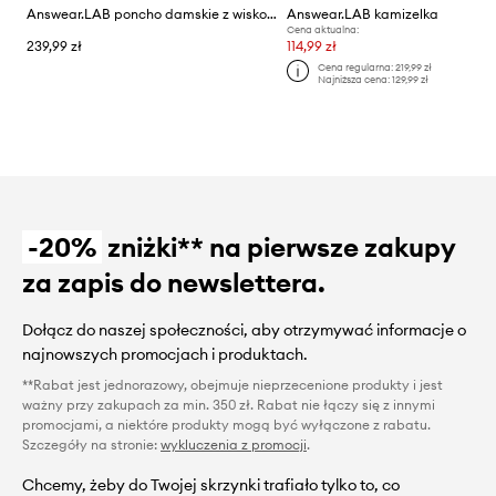
Answear.LAB poncho damskie z wiskozą
Answear.LAB kamizelka
Cena aktualna:
239,99 zł
114,99 zł
Cena regularna:
219,99 zł
Najniższa cena:
129,99 zł
-20%
zniżki** na pierwsze zakupy
za zapis do newslettera.
Dołącz do naszej społeczności, aby otrzymywać informacje o
najnowszych promocjach i produktach.
**Rabat jest jednorazowy, obejmuje nieprzecenione produkty i jest
ważny przy zakupach za min. 350 zł. Rabat nie łączy się z innymi
promocjami, a niektóre produkty mogą być wyłączone z rabatu.
Szczegóły na stronie:
wykluczenia z promocji
.
Chcemy, żeby do Twojej skrzynki trafiało tylko to, co