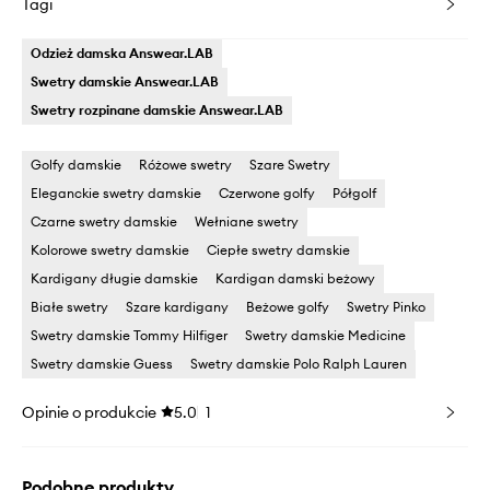
Tagi
Odzież damska Answear.LAB
Swetry damskie Answear.LAB
Swetry rozpinane damskie Answear.LAB
Golfy damskie
Różowe swetry
Szare Swetry
Eleganckie swetry damskie
Czerwone golfy
Półgolf
Czarne swetry damskie
Wełniane swetry
Kolorowe swetry damskie
Ciepłe swetry damskie
Kardigany długie damskie
Kardigan damski beżowy
Białe swetry
Szare kardigany
Beżowe golfy
Swetry Pinko
Swetry damskie Tommy Hilfiger
Swetry damskie Medicine
Swetry damskie Guess
Swetry damskie Polo Ralph Lauren
Opinie o produkcie
5.0
1
Podobne produkty