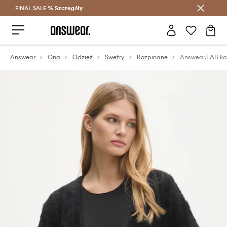
FINAL SALE %
Szczegóły
Oszczędzaj z Answear Club >
Answear
Ona
Odzież
Swetry
Rozpinane
Answear.LAB ka