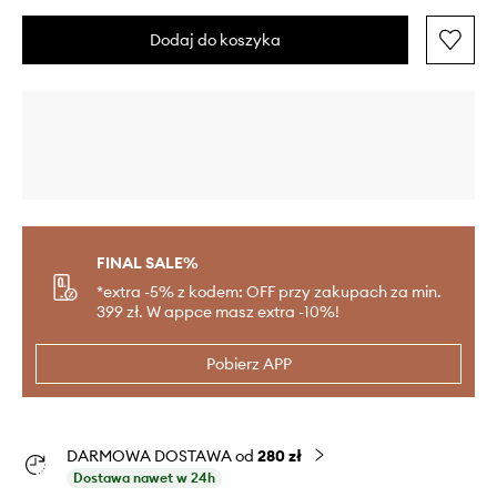
Dodaj do koszyka
FINAL SALE%
*extra -5% z kodem: OFF przy zakupach za min.
399 zł. W appce masz extra -10%!
Pobierz APP
DARMOWA DOSTAWA od
280 zł
Dostawa nawet w 24h