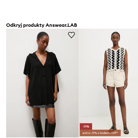
Odkryj produkty Answear.LAB
-11%
extra -5% z kodem: OFF*