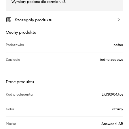
- Wymiary podane dla rozmiaru: S.
Szczegóły produktu
Cechy produktu
Podszewka
pełna
Zapięcie
jednorzędowe
Dane produktu
Kod producenta
LF.130904.tos
Kolor
czarny
Marka
Answear.LAB