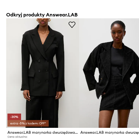
Odkryj produkty Answear.LAB
-30%
extra -5% z kodem: OFF*
Answear.LAB marynarka dwurzędowa damska
Cena aktualna: