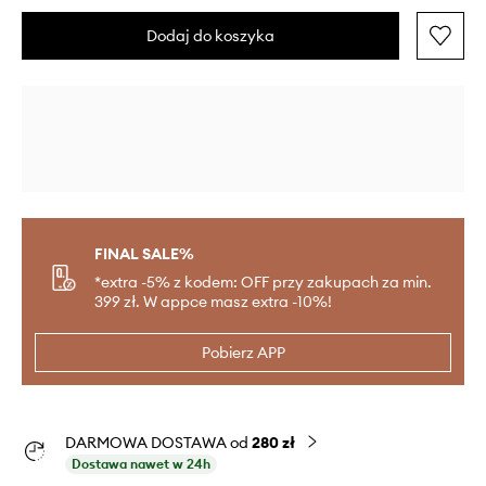
Dodaj do koszyka
FINAL SALE%
*extra -5% z kodem: OFF przy zakupach za min.
399 zł. W appce masz extra -10%!
Pobierz APP
DARMOWA DOSTAWA od
280 zł
Dostawa nawet w 24h