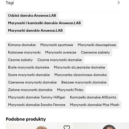
Tagi
Odzież damska Answear.LAB
Marynarki i kamizelki damskie Answear.LAB
Marynarki damskie Answear.LAB
Kimona damskie
Marynarki sportowe
Marynarki dwurzędowe
Kolorowe marynarki
Marynarki oversize
Czerwone żakiety
Czarne żakiety
Czarne marynarki damskie
Białe marynarki damskie
Marynarki do jeansów damskie
Szare marynarki damskie
Marynarka dzianinowa damska
Czerwone marynarki damskie
Beżowe marynarki damskie
Zielone marynarki damskie
Marynarki Pinko
Marynarki damskie Tommy Hilfiger
Kamizelki damskie AllSaints
Marynarki damskie Sandro Ferrone
Marynarki damskie Mos Mosh
Podobne produkty