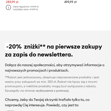
289,99 zł
499,99 zł
Cena regularna:
419,99 zł
Najniższa cena:
419,99 zł
-20%
zniżki** na pierwsze zakupy
za zapis do newslettera.
Dołącz do naszej społeczności, aby otrzymywać informacje o
najnowszych promocjach i produktach.
**Rabat jest jednorazowy, obejmuje nieprzecenione produkty i jest
ważny przy zakupach za min. 350 zł. Rabat nie łączy się z innymi
promocjami, a niektóre produkty mogą być wyłączone z rabatu.
Szczegóły na stronie:
wykluczenia z promocji
.
Chcemy, żeby do Twojej skrzynki trafiało tylko to, co
naprawdę Cię interesuje. Powiedz, czy jest to: