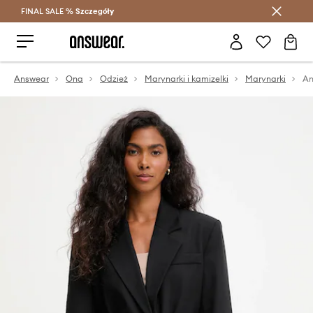
FINAL SALE %
Szczegóły
Oszczędzaj z Answear Club >
Answear
Ona
Odzież
Marynarki i kamizelki
Marynarki
An