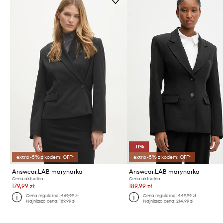
-11%
extra -5% z kodem: OFF*
extra -5% z kodem: OFF*
Answear.LAB marynarka
Answear.LAB marynarka
Cena aktualna:
Cena aktualna:
179,99 zł
189,99 zł
Cena regularna:
469,99 zł
Cena regularna:
449,99 zł
Najniższa cena:
189,99 zł
Najniższa cena:
214,99 zł