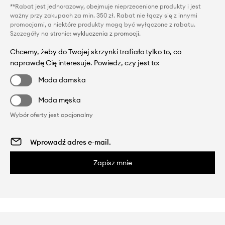
**Rabat jest jednorazowy, obejmuje nieprzecenione produkty i jest
ważny przy zakupach za min. 350 zł. Rabat nie łączy się z innymi
promocjami, a niektóre produkty mogą być wyłączone z rabatu.
Szczegóły na stronie:
wykluczenia z promocji
.
Chcemy, żeby do Twojej skrzynki trafiało tylko to, co
naprawdę Cię interesuje. Powiedz, czy jest to:
Moda damska
Moda męska
Wybór oferty jest opcjonalny
Zapisz mnie