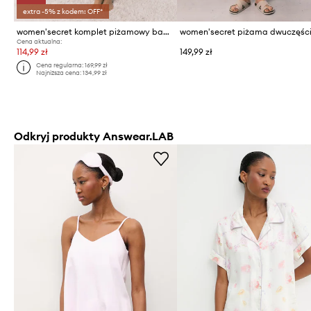
extra -5% z kodem: OFF*
women'secret komplet piżamowy bawełniany
Cena aktualna:
114,99 zł
149,99 zł
Cena regularna:
169,99 zł
Najniższa cena:
134,99 zł
Odkryj produkty Answear.LAB