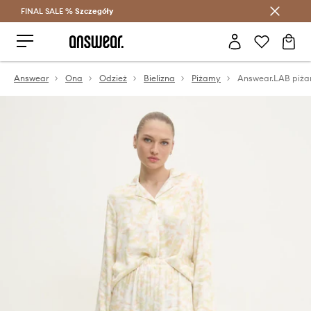
FINAL SALE %
Szczegóły
Oszczędzaj z Answear Club >
Answear
Ona
Odzież
Bielizna
Piżamy
Answear.LAB piż