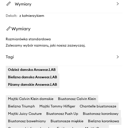
Wymiary
Dekolt
:
z kołnierzykiem
Wymiary
Rozmiarówka standardowa
Zalecamy wybór rozmiaru, jaki nosisz zazwyczaj.
Tagi
Odzież damska Answear.LAB
Bielizna damska Answear.LAB
Piżamy damskie Answear.LAB
Majtki Calvin Klein damskie
Biustonosz Calvin Klein
Bielizna Triumph
Majtki Tommy Hilfiger
Chantelle biustonosze
Majtki Juicy Couture
Biustonosz Push Up
Biustonosz koronkowy
Biustonosz bawełniany
Biustonosze miękkie
Bielizna koronkowa