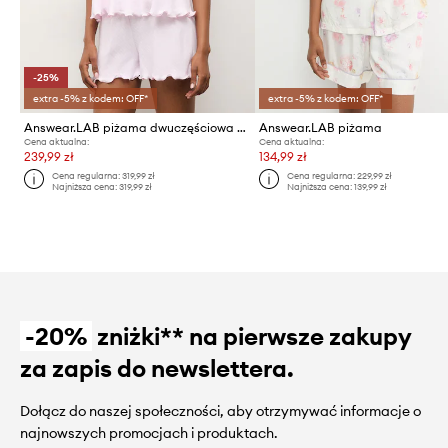
-25%
extra -5% z kodem: OFF*
extra -5% z kodem: OFF*
Answear.LAB piżama dwuczęściowa damska bawełniana
Answear.LAB piżama
Cena aktualna:
Cena aktualna:
239,99 zł
134,99 zł
Cena regularna:
319,99 zł
Cena regularna:
229,99 zł
Najniższa cena:
319,99 zł
Najniższa cena:
139,99 zł
-20%
zniżki** na pierwsze zakupy
za zapis do newslettera.
Dołącz do naszej społeczności, aby otrzymywać informacje o
najnowszych promocjach i produktach.