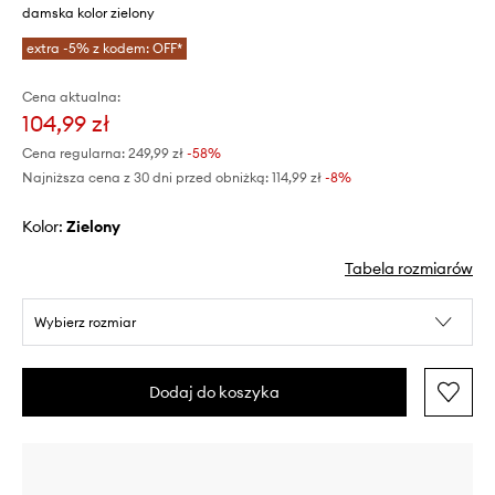
damska kolor zielony
extra -5% z kodem: OFF*
Cena aktualna:
104,99 zł
Cena regularna:
249,99 zł
-58%
Najniższa cena z 30 dni przed obniżką:
114,99 zł
 -8%
Kolor:
zielony
Tabela rozmiarów
Wybierz rozmiar
Dodaj do koszyka