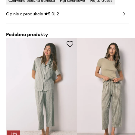
Czerwona bielizna damska
Figi koronkowe
Majtki Guess
Opinie o produkcie
5.0
2
Podobne produkty
-14%