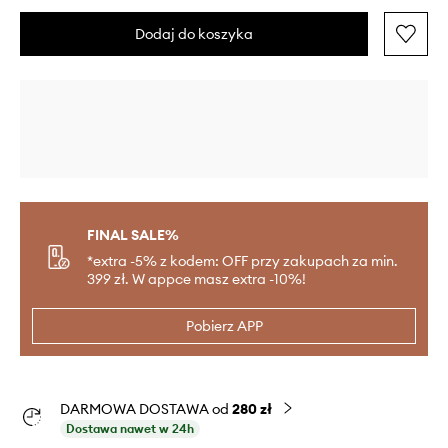
Dodaj do koszyka
FINAL SALE%
*extra -5% z kodem: OFF przy zakupach za min.
399 zł. W appce masz extra -10%!
Pobierz APP
DARMOWA DOSTAWA od
280 zł
Dostawa nawet w 24h