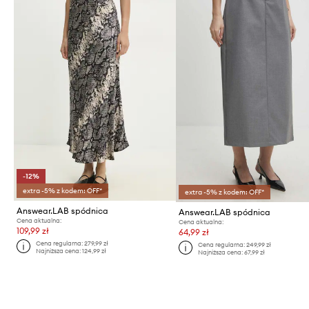
-12%
extra -5% z kodem: OFF*
extra -5% z kodem: OFF*
Answear.LAB spódnica
Answear.LAB spódnica
Cena aktualna:
Cena aktualna:
109,99 zł
64,99 zł
Cena regularna:
279,99 zł
Cena regularna:
249,99 zł
Najniższa cena:
124,99 zł
Najniższa cena:
67,99 zł