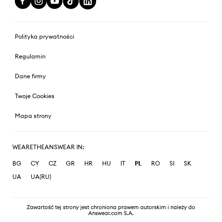
Polityka prywatności
Regulamin
Dane firmy
Twoje Cookies
Mapa strony
WEARETHEANSWEAR IN:
BG
CY
CZ
GR
HR
HU
IT
PL
RO
SI
SK
UA
UA(RU)
Zawartość tej strony jest chroniona prawem autorskim i należy do
Answear.com S.A.