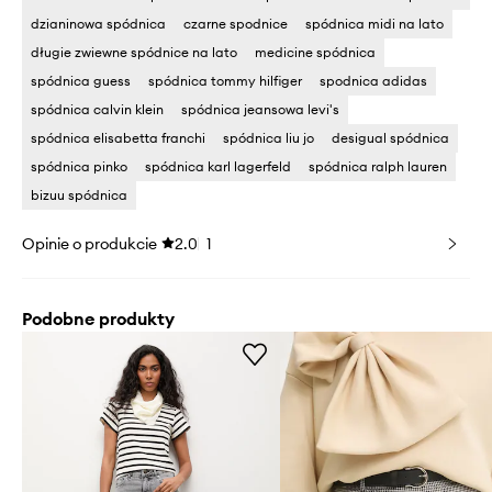
dzianinowa spódnica
czarne spodnice
spódnica midi na lato
długie zwiewne spódnice na lato
medicine spódnica
spódnica guess
spódnica tommy hilfiger
spodnica adidas
spódnica calvin klein
spódnica jeansowa levi's
spódnica elisabetta franchi
spódnica liu jo
desigual spódnica
spódnica pinko
spódnica karl lagerfeld
spódnica ralph lauren
bizuu spódnica
Opinie o produkcie
2.0
1
Podobne produkty