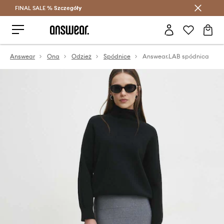
FINAL SALE %
Szczegóły
Oszczędzaj z Answear Club >
Answear
Ona
Odzież
Spódnice
Answear.LAB spódnica