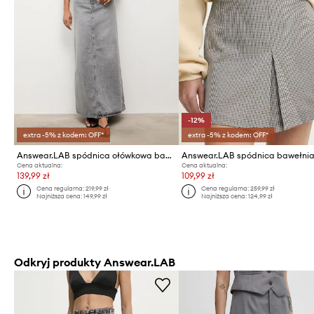
-12%
extra -5% z kodem: OFF*
extra -5% z kodem: OFF*
Answear.LAB spódnica ołówkowa bawełniana
Answear.LAB spódnica bawełni
Cena aktualna:
Cena aktualna:
139,99 zł
109,99 zł
Cena regularna:
219,99 zł
Cena regularna:
259,99 zł
Najniższa cena:
149,99 zł
Najniższa cena:
124,99 zł
Odkryj produkty Answear.LAB