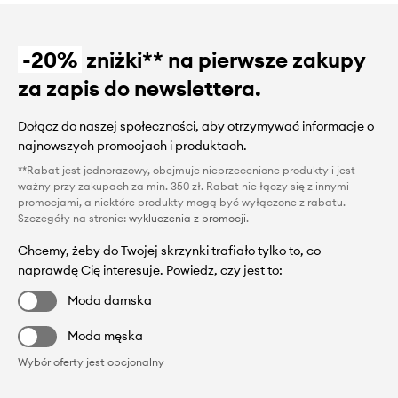
-20%
zniżki** na pierwsze zakupy
za zapis do newslettera.
Dołącz do naszej społeczności, aby otrzymywać informacje o
najnowszych promocjach i produktach.
**Rabat jest jednorazowy, obejmuje nieprzecenione produkty i jest
ważny przy zakupach za min. 350 zł. Rabat nie łączy się z innymi
promocjami, a niektóre produkty mogą być wyłączone z rabatu.
Szczegóły na stronie:
wykluczenia z promocji
.
Chcemy, żeby do Twojej skrzynki trafiało tylko to, co
naprawdę Cię interesuje. Powiedz, czy jest to:
Moda damska
Moda męska
Wybór oferty jest opcjonalny