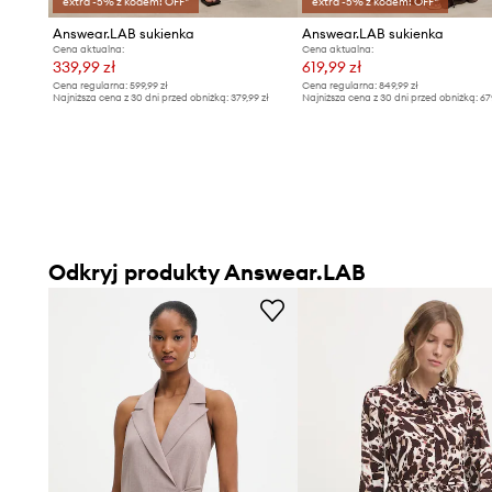
extra -5% z kodem: OFF*
extra -5% z kodem: OFF*
Answear.LAB sukienka
Answear.LAB sukienka
Cena aktualna:
Cena aktualna:
339,99 zł
619,99 zł
Cena regularna:
599,99 zł
Cena regularna:
849,99 zł
Najniższa cena z 30 dni przed obniżką:
379,99 zł
Najniższa cena z 30 dni przed obniżką:
67
Odkryj produkty Answear.LAB