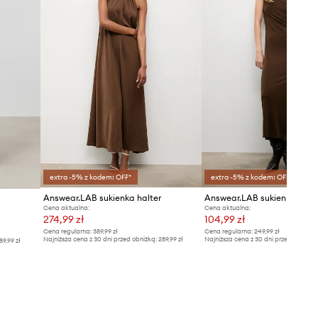
extra -5% z kodem: OFF*
extra -5% z kodem: OFF*
Answear.LAB sukienka halter
Answear.LAB sukienka
Cena aktualna:
Cena aktualna:
274,99 zł
104,99 zł
Cena regularna:
389,99 zł
Cena regularna:
249,99 zł
Najniższa cena z 30 dni przed obniżką:
289,99 zł
Najniższa cena z 30 dni przed obniżką
89,99 zł