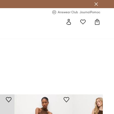
letter >
Regularne nowości >
Answear Club
Journal
Pomoc