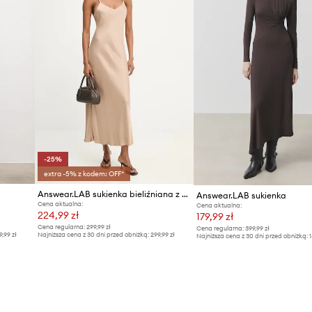
-25%
extra -5% z kodem: OFF*
Answear.LAB sukienka bieliźniana z wiskozy
Answear.LAB sukienka
Cena aktualna:
Cena aktualna:
224,99 zł
179,99 zł
Cena regularna:
299,99 zł
Cena regularna:
399,99 zł
9,99 zł
Najniższa cena z 30 dni przed obniżką:
299,99 zł
Najniższa cena z 30 dni przed obniżką:
1