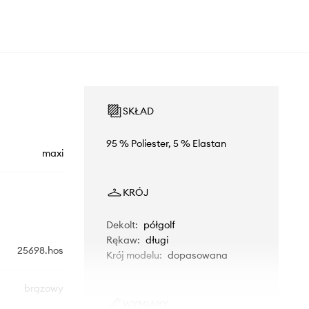
SKŁAD
95 % Poliester, 5 % Elastan
maxi
KRÓJ
Dekolt
:
półgolf
Rękaw
:
długi
25698.hos
Krój modelu
:
dopasowana
brązowy
WYMIARY