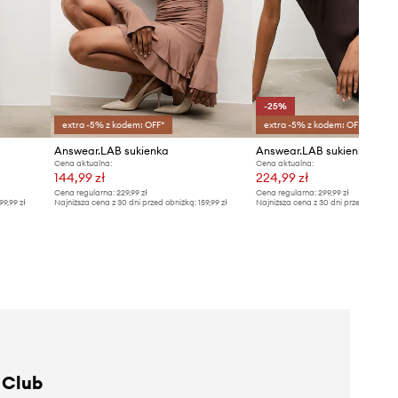
-25%
extra -5% z kodem: OFF*
extra -5% z kodem: OFF*
Answear.LAB sukienka
Answear.LAB sukienka
Cena aktualna:
Cena aktualna:
144,99 zł
224,99 zł
Cena regularna:
229,99 zł
Cena regularna:
299,99 zł
99,99 zł
Najniższa cena z 30 dni przed obniżką:
159,99 zł
Najniższa cena z 30 dni przed obniżką
 Club