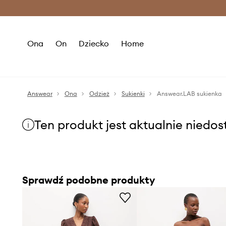
Premium Fashion Benefits >
O
Ona
On
Dziecko
Home
Answear
Ona
Odzież
Sukienki
Answear.LAB sukienka
Ten produkt jest aktualnie niedo
Sprawdź podobne produkty