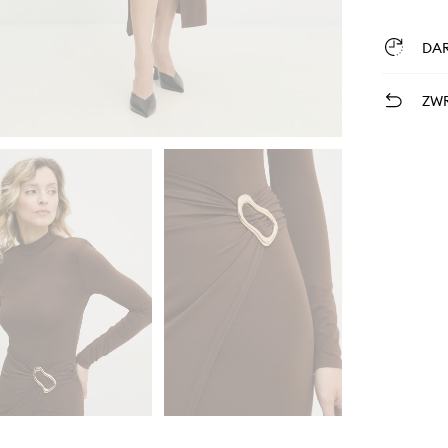
DA
ZWR