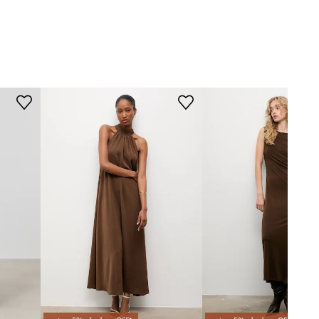
Answear.LAB
Modelka ze zdjęcia ma 176 cm
wzrostu i ma na sobie rozmiar
S/M.
Rozmiarówka standardowa
Zalecamy wybór rozmiaru, jaki nosisz
zazwyczaj.
Tabela rozmiarów