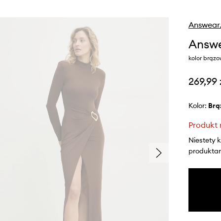
Answear
Answe
kolor brąz
269,99 
Kolor:
br
Produkt 
Niestety 
produktami