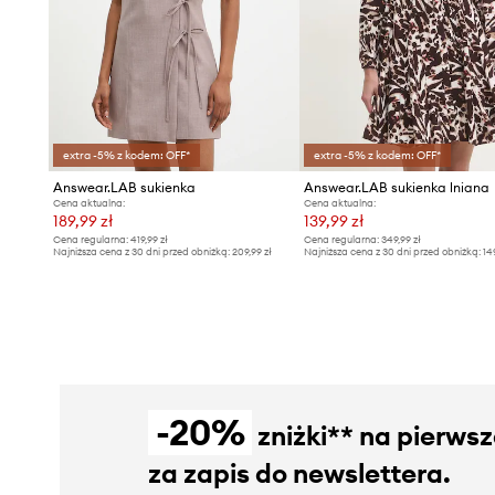
extra -5% z kodem: OFF*
extra -5% z kodem: OFF*
Answear.LAB sukienka
Answear.LAB sukienka lniana
Cena aktualna:
Cena aktualna:
189,99 zł
139,99 zł
Cena regularna:
419,99 zł
Cena regularna:
349,99 zł
Najniższa cena z 30 dni przed obniżką:
209,99 zł
Najniższa cena z 30 dni przed obniżką:
14
-20%
zniżki** na pierws
za zapis do newslettera.