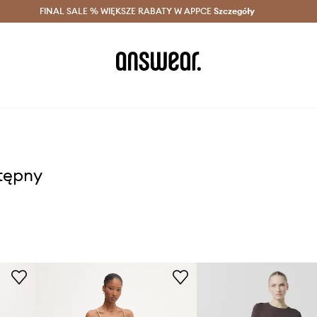
szczędzaj z Answear Club >
FINAL SALE % WIĘKSZE RABATY W APPCE
Dostawa nawet w 24h >
Szczegóły
News
stępny