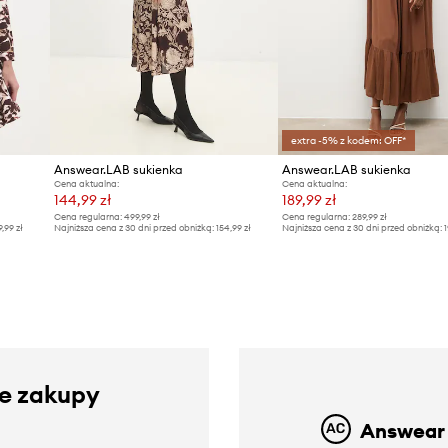
extra -5% z kodem: OFF*
Answear.LAB sukienka
Answear.LAB sukienka
Cena aktualna:
Cena aktualna:
144,99 zł
189,99 zł
Cena regularna:
499,99 zł
Cena regularna:
289,99 zł
9,99 zł
Najniższa cena z 30 dni przed obniżką:
154,99 zł
Najniższa cena z 30 dni przed obniżką:
1
ze zakupy
Answear