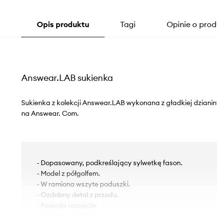
Opis produktu
Tagi
Opinie o prod
Answear.LAB sukienka
Sukienka z kolekcji Answear.LAB wykonana z gładkiej dzianin
na Answear. Com.
- Dopasowany, podkreślający sylwetkę fason.
- Model z półgolfem.
- W ramiona wszyte poduszki.
- Ozdobny detal z przodu.
- Posiada rozcięcie.
- Cienka, elastyczna dzianina.