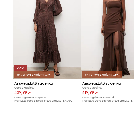
-10%
extra -5% z kodem: OFF*
extra -5% z kodem: OFF*
Answear.LAB sukienka
Answear.LAB sukienka
Cena aktualna:
Cena aktualna:
339,99 zł
619,99 zł
Cena regularna:
599,99 zł
Cena regularna:
849,99 zł
Najniższa cena z 30 dni przed obniżką:
379,99 zł
Najniższa cena z 30 dni przed obniżką:
67