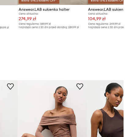
extra -5% z kodem: OFF*
extra -5% z kodem: OFF*
Answear.LAB sukienka halter
Answear.LAB sukienka
Cena aktualna:
Cena aktualna:
274,99 zł
104,99 zł
Cena regularna:
389,99 zł
Cena regularna:
249,99 zł
Najniższa cena z 30 dni przed obniżką:
289,99 zł
Najniższa cena z 30 dni przed obniżką
89,99 zł