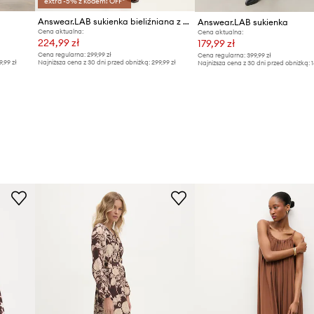
extra -5% z kodem: OFF*
Answear.LAB sukienka bieliźniana z wiskozy
Answear.LAB sukienka
Cena aktualna:
Cena aktualna:
224,99 zł
179,99 zł
Cena regularna:
299,99 zł
Cena regularna:
399,99 zł
9,99 zł
Najniższa cena z 30 dni przed obniżką:
299,99 zł
Najniższa cena z 30 dni przed obniżką:
1