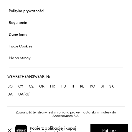
Polityka prywatności
Regulamin
Dane firmy
Twoje Cookies
Mapa strony
WEARETHEANSWEAR IN:
BG
CY
CZ
GR
HR
HU
IT
PL
RO
SI
SK
UA
UA(RU)
Zawartość tej strony jest chroniona prawem autorskim i należy do
Answear.com S.A.
Pobierz aplikację i kupuj
Pobierz