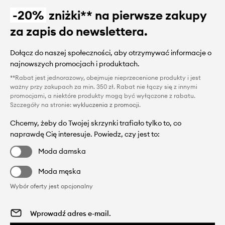
-20%
zniżki** na pierwsze zakupy
za zapis do newslettera.
Dołącz do naszej społeczności, aby otrzymywać informacje o
najnowszych promocjach i produktach.
**Rabat jest jednorazowy, obejmuje nieprzecenione produkty i jest
ważny przy zakupach za min. 350 zł. Rabat nie łączy się z innymi
promocjami, a niektóre produkty mogą być wyłączone z rabatu.
Szczegóły na stronie:
wykluczenia z promocji
.
Chcemy, żeby do Twojej skrzynki trafiało tylko to, co
naprawdę Cię interesuje. Powiedz, czy jest to:
Moda damska
Moda męska
Wybór oferty jest opcjonalny