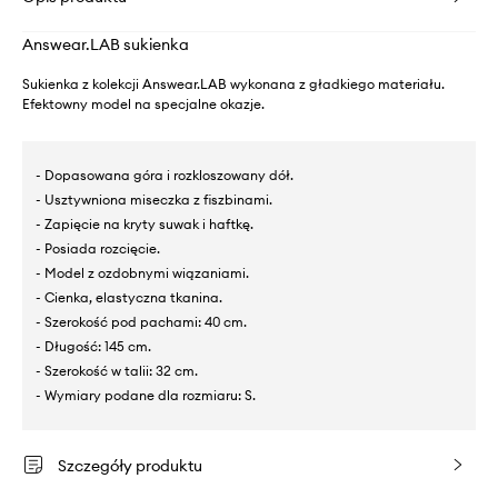
Answear.LAB sukienka
Sukienka z kolekcji Answear.LAB wykonana z gładkiego materiału.
Efektowny model na specjalne okazje.
- Dopasowana góra i rozkloszowany dół.
- Usztywniona miseczka z fiszbinami.
- Zapięcie na kryty suwak i haftkę.
- Posiada rozcięcie.
- Model z ozdobnymi wiązaniami.
- Cienka, elastyczna tkanina.
- Szerokość pod pachami: 40 cm.
- Długość: 145 cm.
- Szerokość w talii: 32 cm.
- Wymiary podane dla rozmiaru: S.
Szczegóły produktu