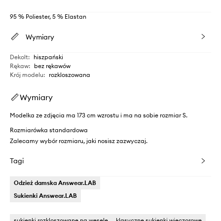
95 % Poliester, 5 % Elastan
Wymiary
Dekolt
:
hiszpański
Rękaw
:
bez rękawów
Krój modelu
:
rozkloszowana
Wymiary
Modelka ze zdjęcia ma 173 cm wzrostu i ma na sobie rozmiar S.
Rozmiarówka standardowa
Zalecamy wybór rozmiaru, jaki nosisz zazwyczaj.
Tagi
Odzież damska Answear.LAB
Sukienki Answear.LAB
sukienki rozkloszowane na wesele
klasyczne sukienki wieczorowe