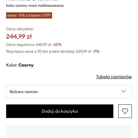
kolor czarny maxi rozkloszowana
extra -5% z kodem: OFF*
Cena aktualna:
244,99 zł
Cena regularna:
649,99 zł
-62%
Najniższa cena z 30 dni przed obniżką:
269,99 zł
 -9%
Kolor:
czarny
Tabela rozmiarów
Wybierz rozmiar
Dodaj do koszyka