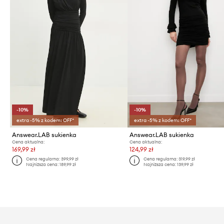
-10%
-10%
extra -5% z kodem: OFF*
extra -5% z kodem: OFF*
Answear.LAB sukienka
Answear.LAB sukienka
Cena aktualna:
Cena aktualna:
169,99 zł
124,99 zł
Cena regularna:
399,99 zł
Cena regularna:
319,99 zł
Najniższa cena:
189,99 zł
Najniższa cena:
139,99 zł