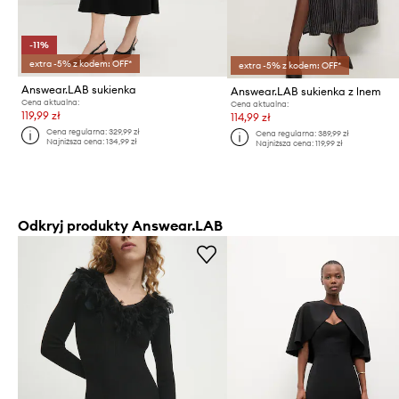
-11%
extra -5% z kodem: OFF*
extra -5% z kodem: OFF*
Answear.LAB sukienka
Answear.LAB sukienka z lnem
Cena aktualna:
Cena aktualna:
119,99 zł
114,99 zł
Cena regularna:
329,99 zł
Cena regularna:
389,99 zł
Najniższa cena:
134,99 zł
Najniższa cena:
119,99 zł
Odkryj produkty Answear.LAB