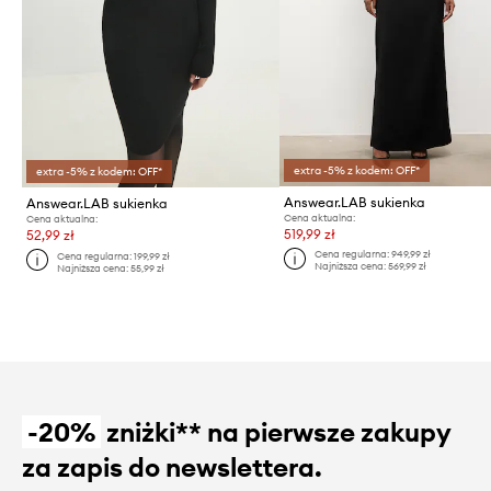
extra -5% z kodem: OFF*
extra -5% z kodem: OFF*
Answear.LAB sukienka
Answear.LAB sukienka
Cena aktualna:
Cena aktualna:
519,99 zł
52,99 zł
Cena regularna:
949,99 zł
Cena regularna:
199,99 zł
Najniższa cena:
569,99 zł
Najniższa cena:
55,99 zł
-20%
zniżki** na pierwsze zakupy
za zapis do newslettera.