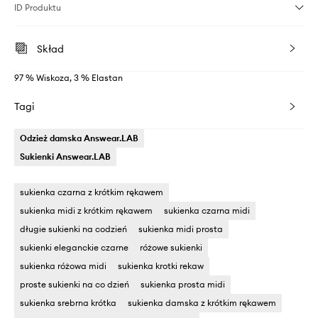
ID Produktu
Skład
97 % Wiskoza, 3 % Elastan
Tagi
Odzież damska Answear.LAB
Sukienki Answear.LAB
sukienka czarna z krótkim rękawem
sukienka midi z krótkim rękawem
sukienka czarna midi
długie sukienki na codzień
sukienka midi prosta
sukienki eleganckie czarne
różowe sukienki
sukienka różowa midi
sukienka krotki rekaw
proste sukienki na co dzień
sukienka prosta midi
sukienka srebrna krótka
sukienka damska z krótkim rękawem