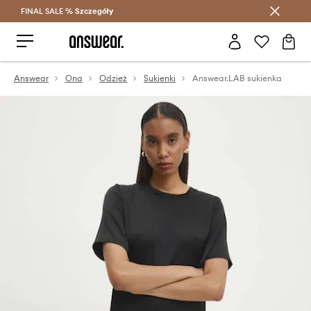
FINAL SALE %
Szczegóły
Oszczędzaj z Answear Club >
Answear
Ona
Odzież
Sukienki
Answear.LAB sukienka