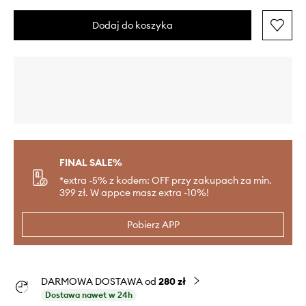
Dodaj do koszyka
FINAL SALE%
*extra -5% z kodem: OFF przy zakupach za min.
399 zł. W appce masz extra -10%!
Pobierz APP
DARMOWA DOSTAWA od
280 zł
Dostawa nawet w 24h