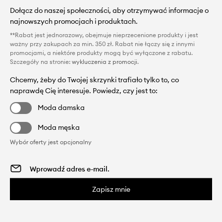
Dołącz do naszej społeczności, aby otrzymywać informacje o
najnowszych promocjach i produktach.
**Rabat jest jednorazowy, obejmuje nieprzecenione produkty i jest
ważny przy zakupach za min. 350 zł. Rabat nie łączy się z innymi
promocjami, a niektóre produkty mogą być wyłączone z rabatu.
Szczegóły na stronie:
wykluczenia z promocji
.
Chcemy, żeby do Twojej skrzynki trafiało tylko to, co
naprawdę Cię interesuje. Powiedz, czy jest to:
Moda damska
Moda męska
Wybór oferty jest opcjonalny
Zapisz mnie