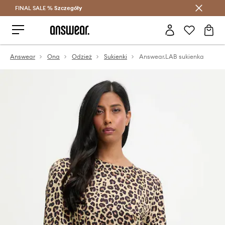
FINAL SALE %
Szczegóły
Oszczędzaj z Answear Club >
Answear
Ona
Odzież
Sukienki
Answear.LAB sukienka