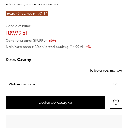
kolor czarny mini rozkloszowana
extra -5% z kodem: OFF*
Cena aktualna:
109,99 zł
Cena regularna:
319,99 zł
-65%
Najniższa cena z 30 dni przed obniżką:
114,99 zł
 -4%
Kolor:
czarny
Tabela rozmiarów
Wybierz rozmiar
Dodaj do koszyka