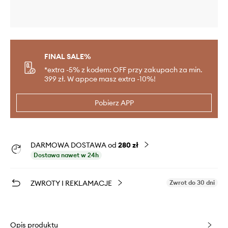
FINAL SALE%
*extra -5% z kodem: OFF przy zakupach za min.
399 zł. W appce masz extra -10%!
Pobierz APP
DARMOWA DOSTAWA od
280 zł
Dostawa nawet w 24h
ZWROTY I REKLAMACJE
Zwrot do 30 dni
Opis produktu