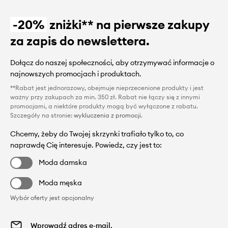
-20%
zniżki** na pierwsze zakupy
za zapis do newslettera.
Dołącz do naszej społeczności, aby otrzymywać informacje o
najnowszych promocjach i produktach.
**Rabat jest jednorazowy, obejmuje nieprzecenione produkty i jest
ważny przy zakupach za min. 350 zł. Rabat nie łączy się z innymi
promocjami, a niektóre produkty mogą być wyłączone z rabatu.
Szczegóły na stronie:
wykluczenia z promocji
.
Chcemy, żeby do Twojej skrzynki trafiało tylko to, co
naprawdę Cię interesuje. Powiedz, czy jest to:
Moda damska
Moda męska
Wybór oferty jest opcjonalny