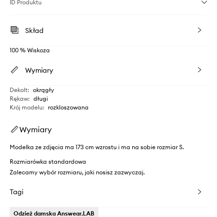
ID Produktu
Skład
100 % Wiskoza
Wymiary
Dekolt
:
okrągły
Rękaw
:
długi
Krój modelu
:
rozkloszowana
Wymiary
Modelka ze zdjęcia ma 173 cm wzrostu i ma na sobie rozmiar S.
Rozmiarówka standardowa
Zalecamy wybór rozmiaru, jaki nosisz zazwyczaj.
Tagi
Odzież damska Answear.LAB