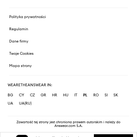
Polityka prywatności
Regulamin
Dane firmy
Twoje Cookies
Mapa strony
WEARETHEANSWEAR IN:
BG
CY
CZ
GR
HR
HU
IT
PL
RO
SI
SK
UA
UA(RU)
Zawartość tej strony jest chroniona prawem autorskim i należy do
Answear.com S.A.