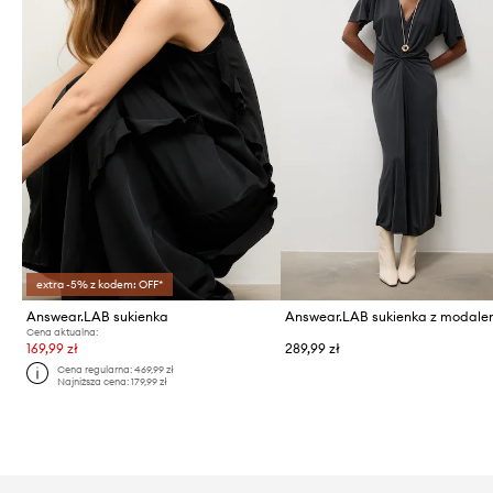
extra -5% z kodem: OFF*
Answear.LAB sukienka
Answear.LAB sukienka z modal
Cena aktualna:
169,99 zł
289,99 zł
Cena regularna:
469,99 zł
Najniższa cena:
179,99 zł