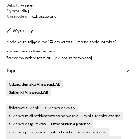
Dekolt
:
w serek
Rękaw
:
długi
Krój modelu
:
rozkloszowana
Wymiary
Modelka ze zdjęcia ma 174 cm wzrostu i ma na sobie rozmiar S.
Rozmiarówka standardowa
Zalecamy wybór rozmiaru, jaki nosisz zazwyczaj.
Tagi
Odzież damska Answear.LAB
Sukienki Answear.LAB
fioletowe sukienki
sukienka dekolt v
sukienka midi rozkloszowana na wesele
mini sukienka czarna
sukienka długi rekaw
luźne sukienki jesienne
sukienka pepe jeans
sukienki only
versace sukienki