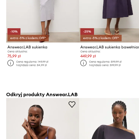
-10%
-25%
extra -5% z kodem: OFF*
extra -5% z kodem: OFF*
Answear.LAB sukienka
Answear.LAB sukienka bawełnia
Cena aktualna:
Cena aktualna:
75,99 zł
449,99 zł
Cena regularna:
149,99 zł
Cena regularna:
599,99 zł
Najniższa cena:
84,99 zł
Najniższa cena:
599,99 zł
Odkryj produkty Answear.LAB