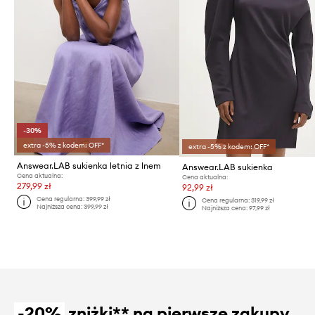
-30%
extra -5% z kodem: OFF*
extra -5% z kodem: OFF*
Answear.LAB sukienka letnia z lnem
Answear.LAB sukienka
Cena aktualna:
Cena aktualna:
279,99 zł
92,99 zł
Cena regularna:
399,99 zł
Cena regularna:
319,99 zł
Najniższa cena:
399,99 zł
Najniższa cena:
97,99 zł
-20%
zniżki** na pierwsze zakupy