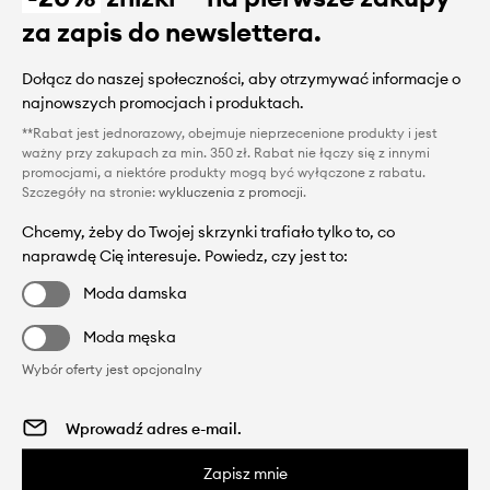
za zapis do newslettera.
Dołącz do naszej społeczności, aby otrzymywać informacje o
najnowszych promocjach i produktach.
**Rabat jest jednorazowy, obejmuje nieprzecenione produkty i jest
ważny przy zakupach za min. 350 zł. Rabat nie łączy się z innymi
promocjami, a niektóre produkty mogą być wyłączone z rabatu.
Szczegóły na stronie:
wykluczenia z promocji
.
Chcemy, żeby do Twojej skrzynki trafiało tylko to, co
naprawdę Cię interesuje. Powiedz, czy jest to:
Moda damska
Moda męska
Wybór oferty jest opcjonalny
Zapisz mnie