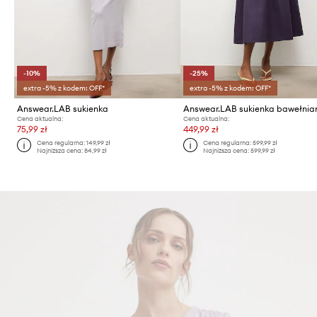
-10%
-25%
extra -5% z kodem: OFF*
extra -5% z kodem: OFF*
Answear.LAB sukienka
Answear.LAB sukienka bawełnia
Cena aktualna:
Cena aktualna:
75,99 zł
449,99 zł
Cena regularna:
149,99 zł
Cena regularna:
599,99 zł
Najniższa cena:
84,99 zł
Najniższa cena:
599,99 zł