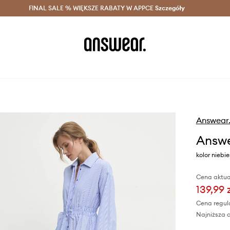
szczędzaj z Answear Club >
FINAL SALE % WIĘKSZE RABATY W APPCE
Dostawa nawet w 24h >
Szczegóły
News
Answear
Answe
kolor niebi
Cena aktua
139,99 
Cena regul
Najniższa c