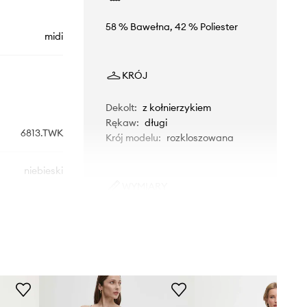
58 % Bawełna, 42 % Poliester
midi
KRÓJ
Dekolt
:
z kołnierzykiem
Rękaw
:
długi
6813.TWK
Krój modelu
:
rozkloszowana
niebieski
WYMIARY
Answear.LAB
Modelka ze zdjęcia ma 175 cm
wzrostu i ma na sobie rozmiar S.
Rozmiarówka zaniżona
Zalecamy wybór rozmiaru większego,
niż nosisz zazwyczaj.