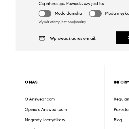
Cię interesuje. Powiedz, czy jest to:
Moda damska
Moda męsk
Wybór oferty jest opcjonalny
O NAS
INFOR
O Answear.com
Regulam
Opinie o Answear.com
Pozosta
Nagrody i certyfikaty
Blog