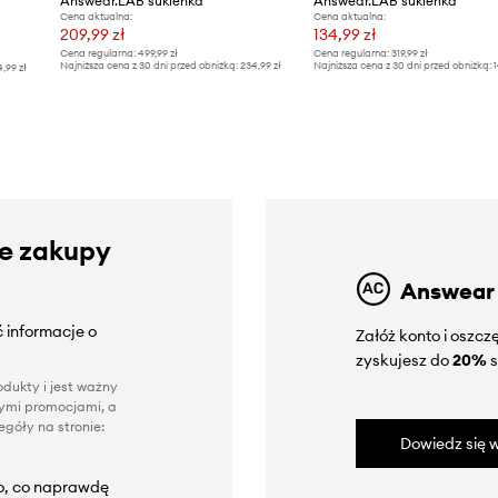
Answear.LAB sukienka
Answear.LAB sukienka
Cena aktualna:
Cena aktualna:
209,99 zł
134,99 zł
Cena regularna:
499,99 zł
Cena regularna:
319,99 zł
Najniższa cena z 30 dni przed obniżką:
234,99 zł
Najniższa cena z 30 dni przed obniżką:
1
4,99 zł
ze zakupy
Answear
 informacje o
Załóż konto i oszc
zyskujesz do
20%
s
dukty i jest ważny
nnymi promocjami, a
góły na stronie:
Dowiedz się w
to, co naprawdę