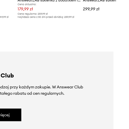
Answear.LAB sukienka z dodatkiem lnu
Answear.LAB sukienka baw
Cena aktualna:
179,99 zł
299,99 zł
Cena regularna:
259,99 zł
49,99 zł
Najniższa cena z 30 dni przed obniżką:
259,99 zł
 Club
zędzaj przy każdym zakupie. W Answear Club
tałego rabatu od cen regularnych.
ięcej