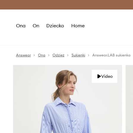
Premium Fashion Benefits >
O
Ona
On
Dziecko
Home
Answear
Ona
Odzież
Sukienki
Answear.LAB sukienka
Video