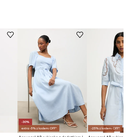
-30%
extra -5% z kodem: OFF*
-25% z kodem: OFF*