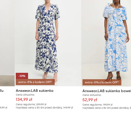
-10%
extra -5% z kodem: OFF*
extra -5% z kodem: OFF*
llu
Answear.LAB sukienka
Answear.LAB sukienka bawe
Cena aktualna:
Cena aktualna:
134,99 zł
52,99 zł
Cena regularna:
299,99 zł
Cena regularna:
199,99 zł
9,99 zł
Najniższa cena z 30 dni przed obniżką:
149,99 zł
Najniższa cena z 30 dni przed obniżką:
5