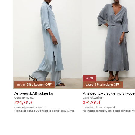
-25%
extra -5% z kodem: OFF*
extra -5% z kodem: OFF*
Answear.LAB sukienka
Answear.LAB sukienka z lyoce
Cena aktualna:
Cena aktualna:
224,99 zł
374,99 zł
Cena regularna:
529,99 zł
Cena regularna:
499,99 zł
Najniższa cena z 30 dni przed obniżką:
234,99 zł
Najniższa cena z 30 dni przed obniżką:
49