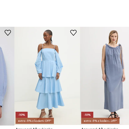
-10%
-10%
extra -5% z kodem: OFF*
extra -5% z kodem: OFF*