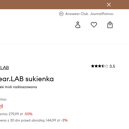
letter >
Regularne nowości >
Answear Club
Journal
Pomoc
3.5
.LAB
ar.LAB sukienka
eski midi rozkloszowana
lna:
zł
arna:
279,99 zł
-50%
ena z 30 dni przed obniżką:
144,99 zł
 -3%