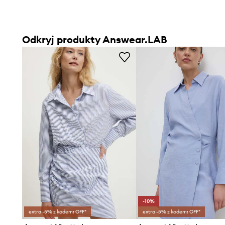
Odkryj produkty Answear.LAB
-10%
extra -5% z kodem: OFF*
extra -5% z kodem: OFF*