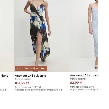
Tabela rozmiarów
extra -5% z kodem: OFF*
Answear.LAB sukienka
łniana
Answear.LAB sukienka
Cena aktualna:
Cena aktualna:
83,99 zł
104,99 zł
Cena regularna:
219,99 zł
Cena regularna:
449,99 zł
Najniższa cena z 30 dni przed obniżką
5,99 zł
Najniższa cena z 30 dni przed obniżką:
109,99 zł