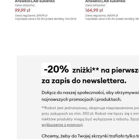
Answear.LAB sukienka
Answear.LAB sukienka
Cena aktualna:
Cena aktualna:
99,99 zł
164,99 zł
Cena regularna:
299,99 zł
Cena regularna:
369,99 zł
Najniższa cena z 30 dni przed obniżką:
104,99 zł
Najniższa cena z 30 dni przed obniżką:
18
-20%
zniżki** na pierws
za zapis do newslettera.
Dołącz do naszej społeczności, aby otrzymywać
najnowszych promocjach i produktach.
**Rabat jest jednorazowy, obejmuje nieprzecenione pro
przy zakupach za min. 350 zł. Rabat nie łączy się z i
niektóre produkty mogą być wyłączone z rabatu. Szcze
wykluczenia z promocji
.
Chcemy, żeby do Twojej skrzynki trafiało tylko 