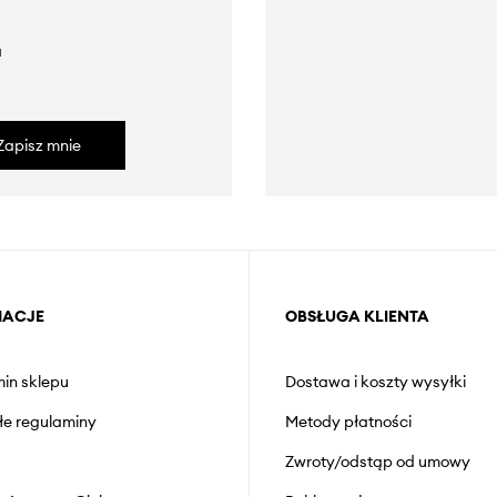
a
Zapisz mnie
MACJE
OBSŁUGA KLIENTA
in sklepu
Dostawa i koszty wysyłki
łe regulaminy
Metody płatności
Zwroty/odstąp od umowy