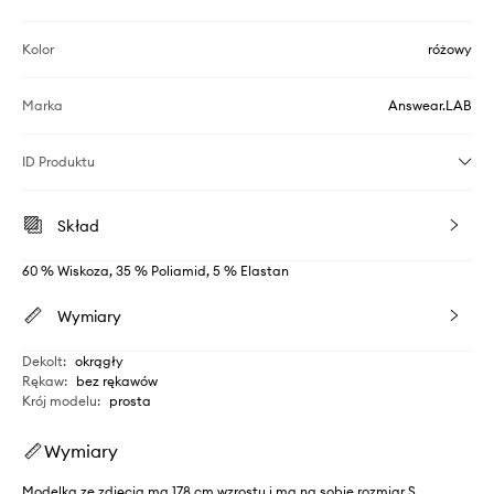
Kolor
różowy
Marka
Answear.LAB
ID Produktu
Skład
60 % Wiskoza, 35 % Poliamid, 5 % Elastan
Wymiary
Dekolt
:
okrągły
Rękaw
:
bez rękawów
Krój modelu
:
prosta
Wymiary
Modelka ze zdjęcia ma 178 cm wzrostu i ma na sobie rozmiar S.