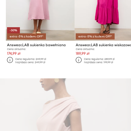
-30%
extra -5% z kodem: OFF*
extra -5% z kodem: OFF*
Answear.LAB sukienka bawełniana
Answear.LAB sukienka wiskozow
Cena aktualna:
Cena aktualna:
174,99 zł
189,99 zł
Cena regularna:
249,99 zł
Cena regularna:
289,99 zł
Najniższa cena:
249,99 zł
Najniższa cena:
199,99 zł