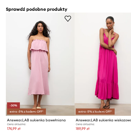
Sprawdź podobne produkty
-30%
extra -5% z kodem: OFF*
extra -5% z kodem: OFF*
Answear.LAB sukienka bawełniana
Answear.LAB sukienka wiskozow
Cena aktualna:
Cena aktualna:
174,99 zł
189,99 zł