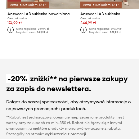
extra -5% z kodem: OFF*
extra -5% z kodem: OFF*
Answear.LAB sukienka bawełniana
Answear.LAB sukienka
Cena aktualna:
Cena aktualna:
174,99 zł
244,99 zł
Cena regularna:
249,99 zł
Cena regularna:
399,99 zł
Najniższa cena:
249,99 zł
Najniższa cena:
259,99 zł
-20%
zniżki** na pierwsze zakupy
za zapis do newslettera.
Dołącz do naszej społeczności, aby otrzymywać informacje o
najnowszych promocjach i produktach.
**Rabat jest jednorazowy, obejmuje nieprzecenione produkty i jest
ważny przy zakupach za min. 350 zł. Rabat nie łączy się z innymi
promocjami, a niektóre produkty mogą być wyłączone z rabatu.
Szczegóły na stronie:
wykluczenia z promocji
.