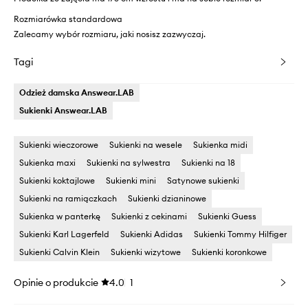
Rozmiarówka standardowa
Zalecamy wybór rozmiaru, jaki nosisz zazwyczaj.
Tagi
Odzież damska Answear.LAB
Sukienki Answear.LAB
Sukienki wieczorowe
Sukienki na wesele
Sukienka midi
Sukienka maxi
Sukienki na sylwestra
Sukienki na 18
Sukienki koktajlowe
Sukienki mini
Satynowe sukienki
Sukienki na ramiączkach
Sukienki dzianinowe
Sukienka w panterkę
Sukienki z cekinami
Sukienki Guess
Sukienki Karl Lagerfeld
Sukienki Adidas
Sukienki Tommy Hilfiger
Sukienki Calvin Klein
Sukienki wizytowe
Sukienki koronkowe
Opinie o produkcie
4.0
1