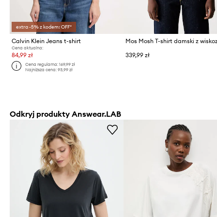
extra -5% z kodem: OFF*
Calvin Klein Jeans t-shirt
Cena aktualna:
84,99 zł
339,99 zł
Cena regularna:
169,99 zł
Najniższa cena:
93,99 zł
Odkryj produkty Answear.LAB