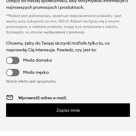
Dołącz do naszej społeczności, aby otrzymywać informacje o
najnowszych promocjach i produktach.
**Rabat jest jednorazowy, obejmuje nieprzecenione produkty i jest
ważny przy zakupach za min. 350 zł. Rabat nie łączy się z innymi
promocjami, a niektóre produkty mogą być wyłączone z rabatu.
Szczegóły na stronie:
wykluczenia z promocji
.
Chcemy, żeby do Twojej skrzynki trafiało tylko to, co
naprawdę Cię interesuje. Powiedz, czy jest to:
Moda damska
Moda męska
Wybór oferty jest opcjonalny
Zapisz mnie