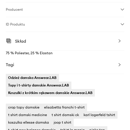
Producent
ID Produktu
Skład
75 % Poliester, 25 % Elastan
Tagi
Odzież damska Answear.LAB
Topy i t-shirty damskie Answear.LAB
Koszulki z krótkim rękawem damskie Answear.LAB
crop topy damskie
elisabetta franchi t-shirt
t shirt damski medicine
t shirt damski ck
karl lagerfeld tshirt
koszulka ellesse damska
joop t shirt
t-shirt new balance damskie
tshirt la mania
pinko top