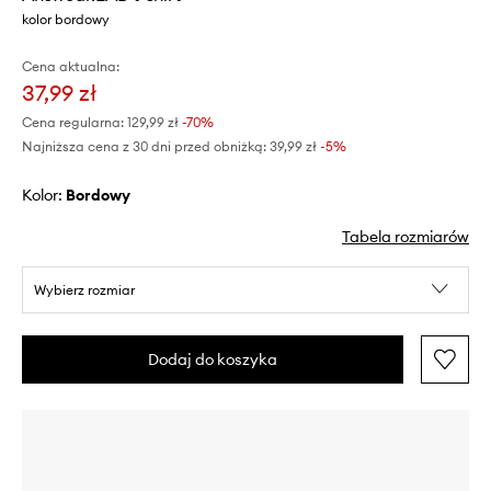
kolor bordowy
Cena aktualna:
37,99 zł
Cena regularna:
129,99 zł
-70%
Najniższa cena z 30 dni przed obniżką:
39,99 zł
 -5%
Kolor:
bordowy
Tabela rozmiarów
Wybierz rozmiar
Dodaj do koszyka