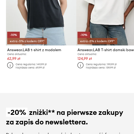
-10%
-10%
extra -5% z kodem: OFF*
extra -5% z kodem: OFF*
Answear.LAB t-shirt z modalem
Cena aktualna:
Cena aktualna:
62,99 zł
124,99 zł
Cena regularna:
149,99 zł
Cena regularna:
199,99 zł
Najniższa cena:
69,99 zł
Najniższa cena:
139,99 zł
-20%
zniżki** na pierwsze zakupy
za zapis do newslettera.