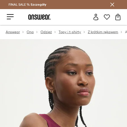
FINAL SALE %
Szczegóły
Oszczędzaj z Answear Club >
Answear
Ona
Odzież
Topy i t-shirty
Z krótkim rękawem
A