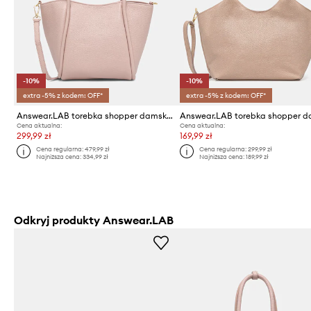
-10%
-10%
extra -5% z kodem: OFF*
extra -5% z kodem: OFF*
Answear.LAB torebka shopper damska skórzana
Cena aktualna:
Cena aktualna:
299,99 zł
169,99 zł
Cena regularna:
479,99 zł
Cena regularna:
299,99 zł
Najniższa cena:
334,99 zł
Najniższa cena:
189,99 zł
Odkryj produkty Answear.LAB