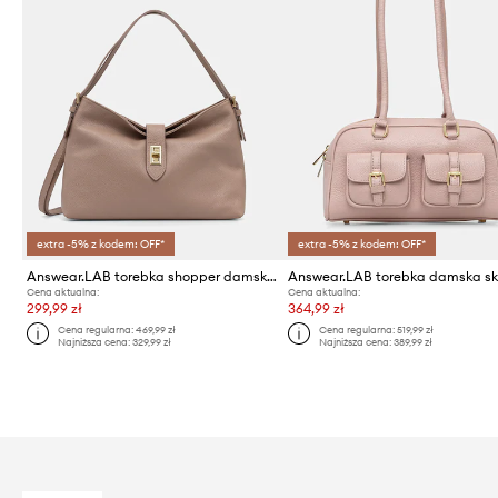
extra -5% z kodem: OFF*
extra -5% z kodem: OFF*
Answear.LAB torebka shopper damska skórzana
Cena aktualna:
Cena aktualna:
299,99 zł
364,99 zł
Cena regularna:
469,99 zł
Cena regularna:
519,99 zł
Najniższa cena:
329,99 zł
Najniższa cena:
389,99 zł