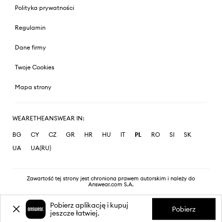
Polityka prywatności
Regulamin
Dane firmy
Twoje Cookies
Mapa strony
WEARETHEANSWEAR IN:
BG
CY
CZ
GR
HR
HU
IT
PL
RO
SI
SK
UA
UA(RU)
Zawartość tej strony jest chroniona prawem autorskim i należy do
Answear.com S.A.
Pobierz aplikację i kupuj
Pobierz
jeszcze łatwiej.