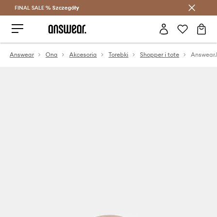
FINAL SALE %
Szczegóły
Oszczędzaj z Answear Club >
Answear
Ona
Akcesoria
Torebki
Shopper i tote
Answear.