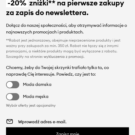
-20%
zniżki** na pierwsze zakupy
za zapis do newslettera.
Dołącz do naszej społeczności, aby otrzymywać informacje o
najnowszych promocjach i produktach.
**Rabat jest jednorazowy, obejmuje nieprzecenione produkty i jest
ważny przy zakupach za min. 350 zł. Rabat nie łączy się z innymi
promocjami, a niektóre produkty mogą być wyłączone z rabatu.
Szczegóły na stronie:
wykluczenia z promocji
.
Chcemy, żeby do Twojej skrzynki trafiało tylko to, co
naprawdę Cię interesuje. Powiedz, czy jest to:
Moda damska
Moda męska
Wybór oferty jest opcjonalny
Zapisz mnie