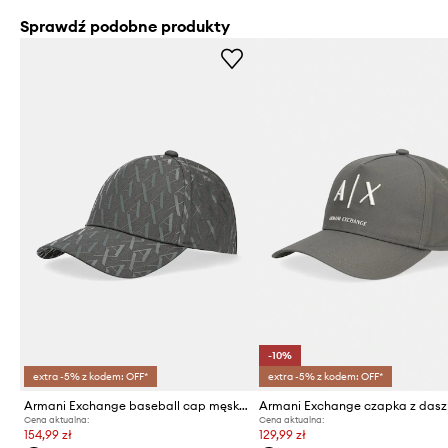
Sprawdź podobne produkty
-10%
extra -5% z kodem: OFF*
extra -5% z kodem: OFF*
Armani Exchange baseball cap męska bawełniana
Cena aktualna:
Cena aktualna:
154,99 zł
129,99 zł