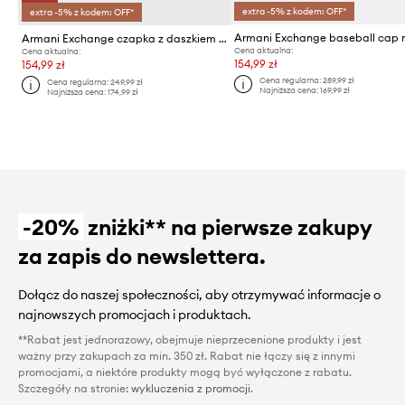
extra -5% z kodem: OFF*
extra -5% z kodem: OFF*
Armani Exchange czapka z daszkiem bawełniana
Cena aktualna:
Cena aktualna:
154,99 zł
154,99 zł
Cena regularna:
289,99 zł
Cena regularna:
249,99 zł
Najniższa cena:
169,99 zł
Najniższa cena:
174,99 zł
-20%
zniżki** na pierwsze zakupy
za zapis do newslettera.
Dołącz do naszej społeczności, aby otrzymywać informacje o
najnowszych promocjach i produktach.
**Rabat jest jednorazowy, obejmuje nieprzecenione produkty i jest
ważny przy zakupach za min. 350 zł. Rabat nie łączy się z innymi
promocjami, a niektóre produkty mogą być wyłączone z rabatu.
Szczegóły na stronie:
wykluczenia z promocji
.