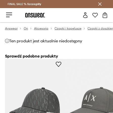
FINAL SALE %
Szczegóły
Oszczędzaj z Answear Club >
Answear
On
Akcesoria
Czapki i kapelusze
Czapki z daszkie
Ten produkt jest aktualnie niedostępny
Sprawdź podobne produkty