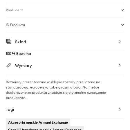
Producent
ID Produktu
Skład
100 % Bawełna
Wymiary
Rozmiary prezentowane w sklepie zostały przeliczone na
standardową, europejską tabelę rozmiarową. Na metce
dostarczonego produktu znajduje się oryginalne oznaczenie
producenta.
Tagi
Akcesoria męskie Armani Exchange
Czapki i kapelusze męskie Armani Exchange