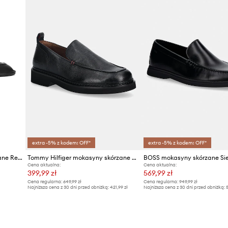
ID Produktu
extra -5% z kodem: OFF*
extra -5% z kodem: OFF*
Naked Wolfe mokasyny skórzane Reef
Tommy Hilfiger mokasyny skórzane HILFIGER ULTRA LIGHT TBL L LOAF
BOSS mokasyny skórzane Si
Cena aktualna:
Cena aktualna:
399,99 zł
569,99 zł
Cena regularna:
649,99 zł
Cena regularna:
949,99 zł
Najniższa cena z 30 dni przed obniżką:
421,99 zł
Najniższa cena z 30 dni przed obniżką:
5