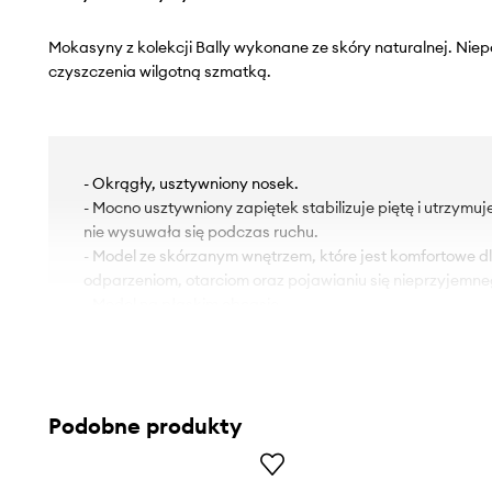
Mokasyny z kolekcji Bally wykonane ze skóry naturalnej. Nie
czyszczenia wilgotną szmatką.
- Okrągły, usztywniony nosek.
- Mocno usztywniony zapiętek stabilizuje piętę i utrzymuj
nie wysuwała się podczas ruchu.
- Model ze skórzanym wnętrzem, które jest komfortowe d
odparzeniom, otarciom oraz pojawianiu się nieprzyjemn
- Model na płaskim obcasie.
- Skórzana podeszwa.
- Dołączony tekstylny worek zabezpiecza produkt przed
Podobne produkty