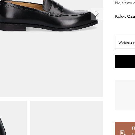
Najniższa c
Kolor:
cz
Wybierz 
F
*