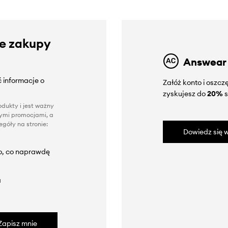
ze zakupy
Answear
 informacje o
Załóż konto i oszc
zyskujesz do
20%
s
dukty i jest ważny
nnymi promocjami, a
góły na stronie:
Dowiedz się w
to, co naprawdę
a
Zapisz mnie