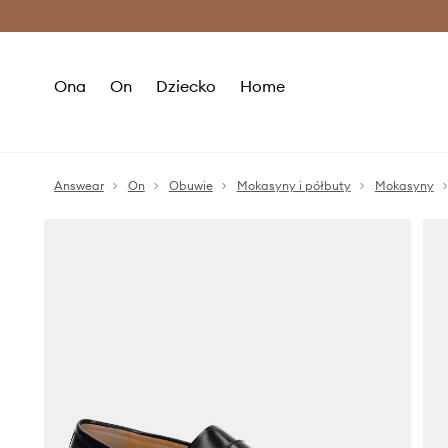
Premium Fashion Benefits >
O
Ona
On
Dziecko
Home
Answear
On
Obuwie
Mokasyny i półbuty
Mokasyny