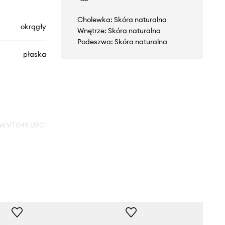
Cholewka: Skóra naturalna
okrągły
Wnętrze: Skóra naturalna
Podeszwa: Skóra naturalna
płaska
W.VT049.U901
czarny
Bally