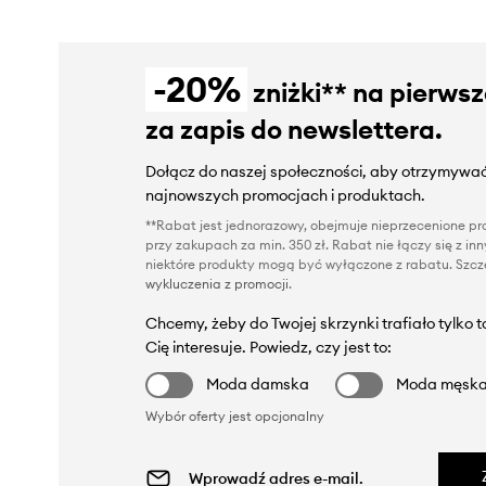
-20%
zniżki** na pierws
za zapis do newslettera.
Dołącz do naszej społeczności, aby otrzymywać
najnowszych promocjach i produktach.
**Rabat jest jednorazowy, obejmuje nieprzecenione pro
przy zakupach za min. 350 zł. Rabat nie łączy się z i
niektóre produkty mogą być wyłączone z rabatu. Szcze
wykluczenia z promocji
.
Chcemy, żeby do Twojej skrzynki trafiało tylko 
Cię interesuje. Powiedz, czy jest to:
Moda damska
Moda męsk
Wybór oferty jest opcjonalny