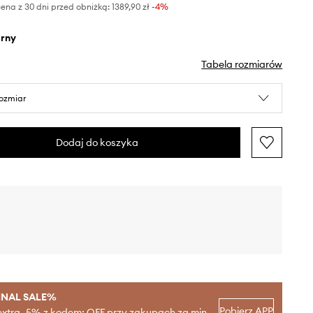
ena z 30 dni przed obniżką:
1389,90 zł
 -4%
arny
Tabela rozmiarów
rozmiar
Dodaj do koszyka
INAL SALE%
Pobierz APP
extra -5% z kodem: OFF przy zakupach za min.