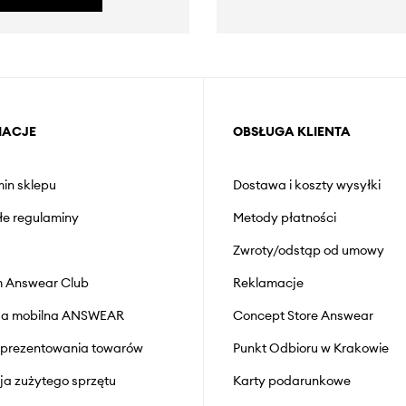
MACJE
OBSŁUGA KLIENTA
in sklepu
Dostawa i koszty wysyłki
łe regulaminy
Metody płatności
Zwroty/odstąp od umowy
 Answear Club
Reklamacje
cja mobilna ANSWEAR
Concept Store Answear
prezentowania towarów
Punkt Odbioru w Krakowie
cja zużytego sprzętu
Karty podarunkowe