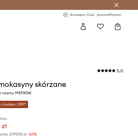
letter >
Regularne nowości >
Answear Club
Journal
Pomoc
5.0
 mokasyny skórzane
or czarny MSF0GW
 z kodem: OFF*
lna:
 zł
arna:
2799,90 zł
-52%