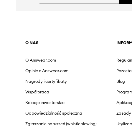
O NAS
INFOR
O Answear.com
Regulam
Opinie o Answear.com
Pozosta
Nagrody i certyfikaty
Blog
Współpraca
Program
Relacje inwestorskie
Aplika
Odpowiedzialność społeczna
Zasady 
Zgłaszanie naruszeń (whistleblowing)
Utyliza