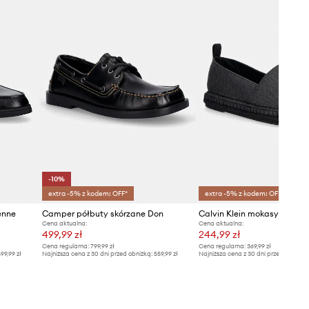
-10%
extra -5% z kodem: OFF*
extra -5% z kodem: OFF*
enne
Camper półbuty skórzane Don
Cena aktualna:
Cena aktualna:
499,99 zł
244,99 zł
Cena regularna:
799,99 zł
Cena regularna:
369,99 zł
99,99 zł
Najniższa cena z 30 dni przed obniżką:
559,99 zł
Najniższa cena z 30 dni przed obniżką