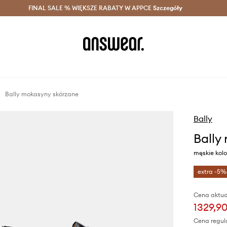
szczędzaj z Answear Club >
FINAL SALE % WIĘKSZE RABATY W APPCE
Dostawa nawet w 24h >
Szczegóły
News
Bally mokasyny skórzane
Bally
Bally
męskie kol
extra -5%
Cena aktua
1329,90
Cena regul