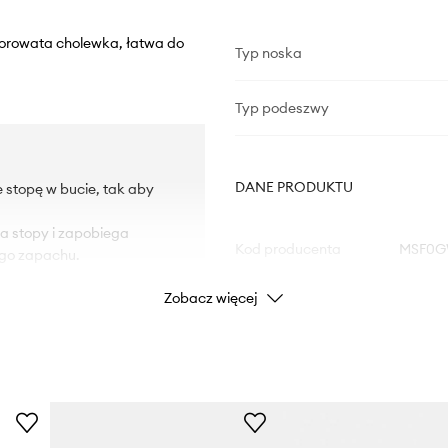
porowata cholewka, łatwa do
Typ noska
Typ podeszwy
DANE PRODUKTU
e stopę w bucie, tak aby
la stopy i zapobiega
Kod producenta
MSF0G
ego zapachu.
Zobacz więcej
Kolor
 kurzem.
Marka
Producent