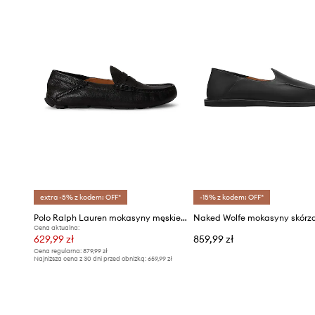
extra -5% z kodem: OFF*
-15% z kodem: OFF*
Polo Ralph Lauren mokasyny męskie skórzane Anders Collp
Cena aktualna:
629,99 zł
859,99 zł
Cena regularna:
879,99 zł
Najniższa cena z 30 dni przed obniżką:
659,99 zł