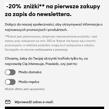
-20%
zniżki** na pierwsze zakupy
za zapis do newslettera.
Dołącz do naszej społeczności, aby otrzymywać informacje o
najnowszych promocjach i produktach.
**Rabat jest jednorazowy, obejmuje nieprzecenione produkty i jest
ważny przy zakupach za min. 350 zł. Rabat nie łączy się z innymi
promocjami, a niektóre produkty mogą być wyłączone z rabatu.
Szczegóły na stronie:
wykluczenia z promocji
.
Chcemy, żeby do Twojej skrzynki trafiało tylko to, co
naprawdę Cię interesuje. Powiedz, czy jest to:
Moda damska
Moda męska
Wybór oferty jest opcjonalny