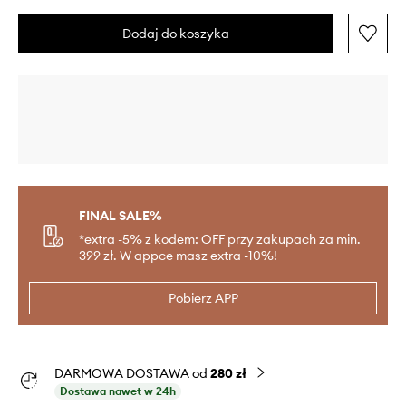
Dodaj do koszyka
FINAL SALE%
*extra -5% z kodem: OFF przy zakupach za min.
399 zł. W appce masz extra -10%!
Pobierz APP
DARMOWA DOSTAWA od
280 zł
Dostawa nawet w 24h