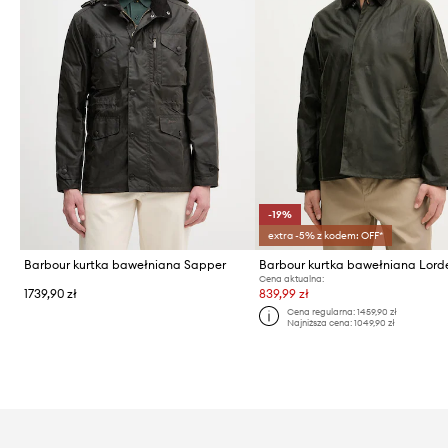
-19%
extra -5% z kodem: OFF*
Barbour kurtka bawełniana Sapper
Barbour kurtka bawełniana Lord
Cena aktualna:
1739,90 zł
839,99 zł
Cena regularna:
1459,90 zł
Najniższa cena:
1049,90 zł