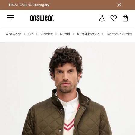
FINAL SALE %
Szczegóły
Oszczędzaj z Answear Club >
Answear
On
Odzież
Kurtki
Kurtki krótkie
Barbour kurtka