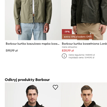
-19%
extra -5% z kodem: OFF*
Barbour kurtka koszulowa męska bawełniana Sherburn
Barbour kurtka bawełniana Lord
Cena aktualna:
599,99 zł
839,99 zł
Cena regularna:
1459,90 zł
Najniższa cena:
1049,90 zł
Odkryj produkty Barbour