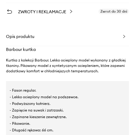
ZWROTY I REKLAMACJE
Zwrot do 30 dni
Opis produktu
Barbour kurtka
Kurtka z kolekcji Barbour. Lekko ocieplony model wykonany z gładkiej
tkaniny. Pikowany model z syntetycznym ociepleniem, które zapewni
dodatkowy komfort w chłodniejszych temperaturach.
- Fason regular.
- Lekko ocieplony model na podszewce.
- Podwyższony kołnierz.
- Zapięcie na suwak i zatrzaski.
- Zapinane kieszenie zewnętrzne.
- Pikowanie.
- Długość rękawa: 66 cm.