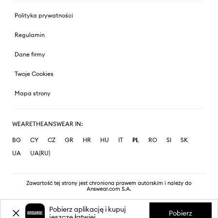
Polityka prywatności
Regulamin
Dane firmy
Twoje Cookies
Mapa strony
WEARETHEANSWEAR IN:
BG
CY
CZ
GR
HR
HU
IT
PL
RO
SI
SK
UA
UA(RU)
Zawartość tej strony jest chroniona prawem autorskim i należy do
Answear.com S.A.
Pobierz aplikację i kupuj
Pobierz
jeszcze łatwiej.