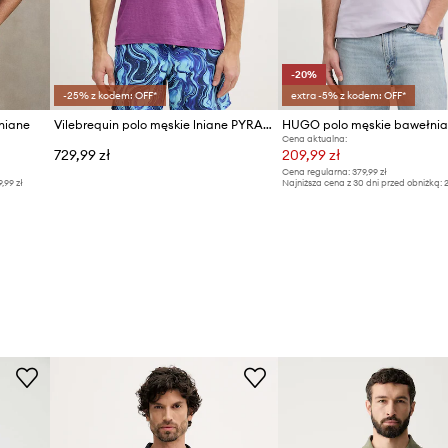
-20%
-25% z kodem: OFF*
extra -5% z kodem: OFF*
niane
Vilebrequin polo męskie lniane PYRAMID
Cena aktualna:
729,99 zł
209,99 zł
Cena regularna:
379,99 zł
9,99 zł
Najniższa cena z 30 dni przed obniżką:
2