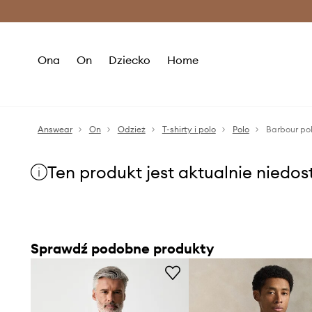
Premium Fashion Benefits >
O
Ona
On
Dziecko
Home
Answear
On
Odzież
T-shirty i polo
Polo
Barbour po
Ten produkt jest aktualnie niedo
Sprawdź podobne produkty