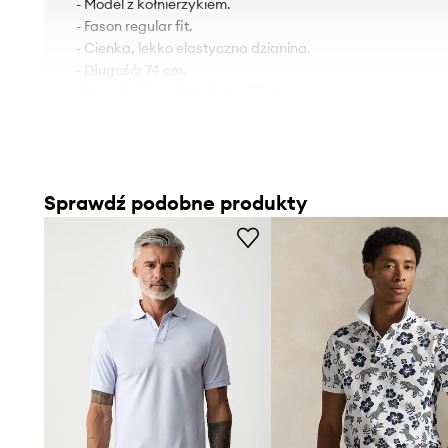
- Model z kołnierzykiem.
- Fason regular fit.
- Cienka, lekko elastyczna dzianina.
- Długość: 74 cm.
- Szerokość pod pachami: 55 cm.
- Wymiary podane dla rozmiaru: M.
Sprawdź podobne produkty