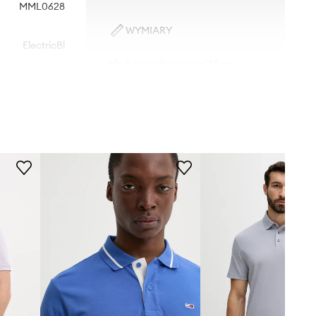
MML0628
WYMIARY
ElectricBl
Model ze zdjęcia ma 189 cm
wzrostu i ma na sobie rozmiar M.
fioletowy
Rozmiarówka standardowa
Zalecamy wybór rozmiaru, jaki nosisz
Barbour
zazwyczaj.
Rozmiary prezentowane w sklepie
zostały przeliczone na standardową,
europejską tabelę rozmiarową. Na
metce dostarczonego produktu
znajduje się oryginalne oznaczenie
producenta.
Tabela rozmiarów