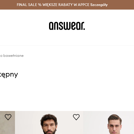
szczędzaj z Answear Club >
FINAL SALE % WIĘKSZE RABATY W APPCE
Dostawa nawet w 24h >
Szczegóły
News
lo bawełniane
stępny