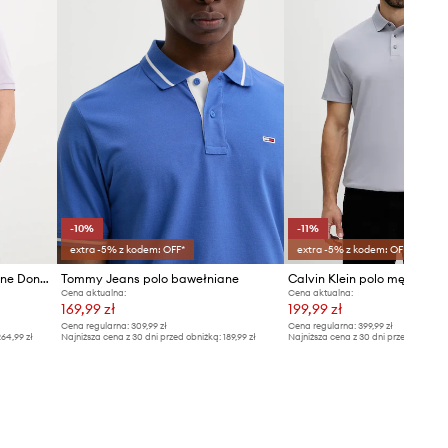
-10%
-11%
extra -5% z kodem: OFF*
extra -5% z kodem: OFF*
HUGO polo męskie bawełniane Donos222
Tommy Jeans polo bawełniane
Calvin Klein polo męskie b
Cena aktualna:
Cena aktualna:
169,99 zł
199,99 zł
Cena regularna:
309,99 zł
Cena regularna:
399,99 zł
64,99 zł
Najniższa cena z 30 dni przed obniżką:
189,99 zł
Najniższa cena z 30 dni przed obniżką