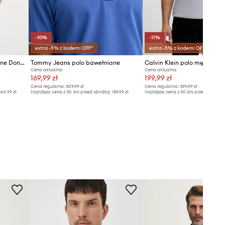
-10%
-11%
extra -5% z kodem: OFF*
extra -5% z kodem: OFF*
HUGO polo męskie bawełniane Donos222
Tommy Jeans polo bawełniane
Calvin Klein polo męskie b
Cena aktualna:
Cena aktualna:
169,99 zł
199,99 zł
Cena regularna:
309,99 zł
Cena regularna:
399,99 zł
64,99 zł
Najniższa cena z 30 dni przed obniżką:
189,99 zł
Najniższa cena z 30 dni przed obniżką