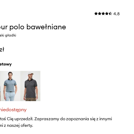
4.8
ur polo bawełniane
ski gładki
zł
oletowy
niedostępny
ktoś Cię uprzedził. Zapraszamy do zapoznania się z innymi
 z naszej oferty.