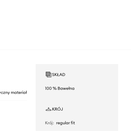
SKŁAD
100 % Bawełna
yczny materiał
KRÓJ
Krój
:
regular fit