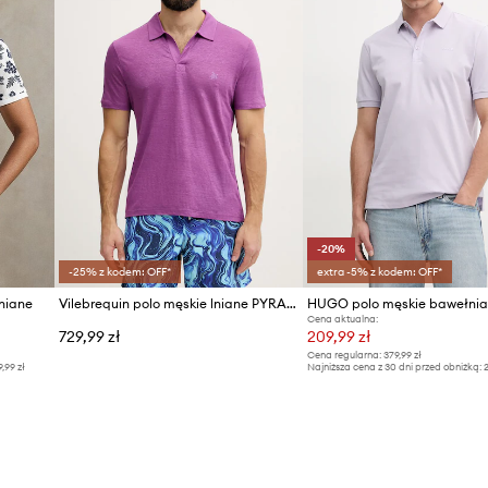
-20%
-25% z kodem: OFF*
extra -5% z kodem: OFF*
niane
Vilebrequin polo męskie lniane PYRAMID
Cena aktualna:
729,99 zł
209,99 zł
Cena regularna:
379,99 zł
9,99 zł
Najniższa cena z 30 dni przed obniżką:
2