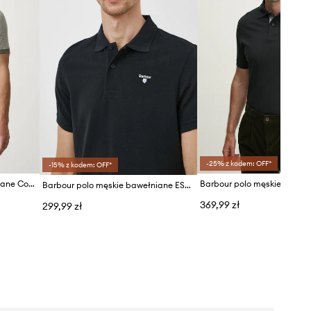
-25% z kodem: OFF*
-15% z kodem: OFF*
Barbour polo męskie bawełniane Copgrove
Barbour polo męskie baweł
Barbour polo męskie bawełniane ESSENTIALS
369,99 zł
299,99 zł