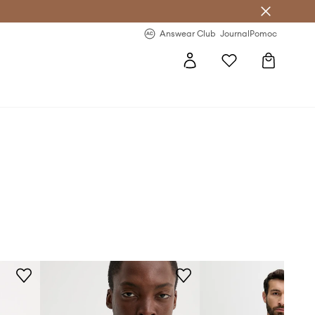
letter >
Regularne nowości >
Answear Club
Journal
Pomoc