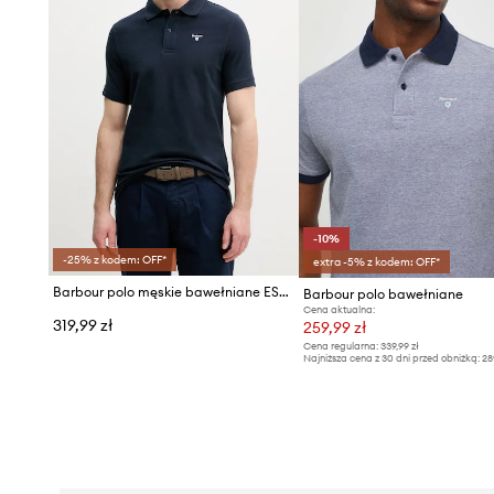
-10%
-25% z kodem: OFF*
extra -5% z kodem: OFF*
Barbour polo męskie bawełniane ESSENTIALS
Barbour polo bawełniane
Cena aktualna:
319,99 zł
259,99 zł
Cena regularna:
339,99 zł
Najniższa cena z 30 dni przed obniżką:
28