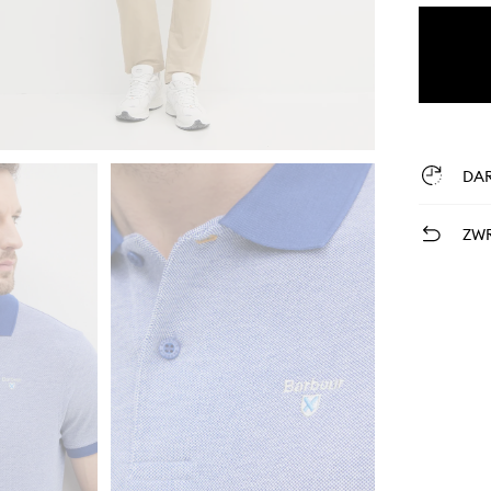
DA
ZWR