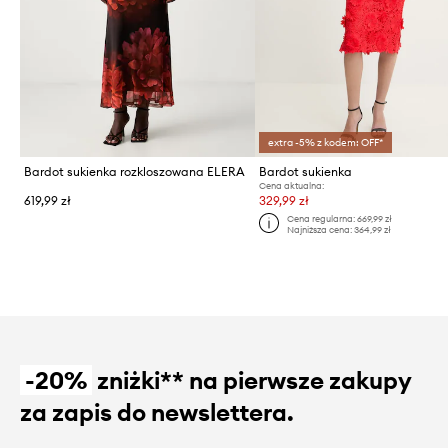
extra -5% z kodem: OFF*
Bardot sukienka rozkloszowana ELERA
Bardot sukienka
Cena aktualna:
619,99 zł
329,99 zł
Cena regularna:
669,99 zł
Najniższa cena:
364,99 zł
-20%
zniżki** na pierwsze zakupy
za zapis do newslettera.