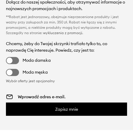
Dołącz do naszej społeczności, aby otrzymywać informacje o
najnowszych promocjach i produktach.
**Rabat jest jednorazowy, obejmuje nieprzecenione produkty i jest
ważny przy zakupach za min. 350 zł. Rabat nie łączy się z innymi
promocjami, a niektóre produkty mogą być wyłączone z rabatu.
Szczegóły na stronie:
wykluczenia z promocji
.
Chcemy, żeby do Twojej skrzynki trafiało tylko to, co
naprawdę Cię interesuje. Powiedz, czy jest to:
Moda damska
Moda męska
Wybór oferty jest opcjonalny
Zapisz mnie