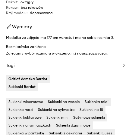
Dekolt
:
okrągły
Rękaw
:
bez rękawów
Krój modelu
:
dopasowana
Wymiary
Modelka ze zdjęcia ma 177 cm wzrostu i ma na sobie rozmiar S.
Rozmiarówka zaniżona
Zalecamy wybór rozmiaru większego, niż nosisz zazwyczaj.
Tagi
Odzież damska Bardot
Sukienki Bardot
Sukienki wieczorowe
Sukienki na wesele
Sukienka midi
Sukienka maxi
Sukienki na sylwestra
Sukienki na 18
Sukienki koktajlowe
Sukienki mini
Satynowe sukienki
Sukienki na ramiączkach
Sukienki dzianinowe
Sukienka w panterkę
Sukienki z cekinami
Sukienki Guess