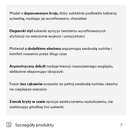
Model o
dopasowanym kroju
, który subtelnie podkreśla kobiecą
sylwetkę, nadając jej wyrafinowany charakter
Elegancki styl
sukienki sprzyja tworzeniu wyrafinowanych
stylizacji na wieczorne wyjścia i uroczystości
Materiał
z dodatkiem elastanu
wspomaga swobodę ruchów i
komfort noszenia przez długi czas
Asymetryczny dekolt
nadaje kreacji nowoczesnego wyglądu,
delikatnie eksponując obojczyki
Fason
bez rękawów
pozwala na pełną swobodę ruchów, idealny
na cieplejsze wieczory
Zamek kryty w szwie
sprzyja estetycznemu wykończeniu, nie
zakłócając gładkiej linii sukienki
Szczegóły produktu