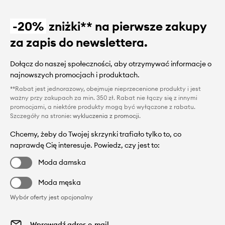
-20%
zniżki** na pierwsze zakupy
za zapis do newslettera.
Dołącz do naszej społeczności, aby otrzymywać informacje o
najnowszych promocjach i produktach.
**Rabat jest jednorazowy, obejmuje nieprzecenione produkty i jest
ważny przy zakupach za min. 350 zł. Rabat nie łączy się z innymi
promocjami, a niektóre produkty mogą być wyłączone z rabatu.
Szczegóły na stronie:
wykluczenia z promocji
.
Chcemy, żeby do Twojej skrzynki trafiało tylko to, co
naprawdę Cię interesuje. Powiedz, czy jest to:
Moda damska
Moda męska
Wybór oferty jest opcjonalny