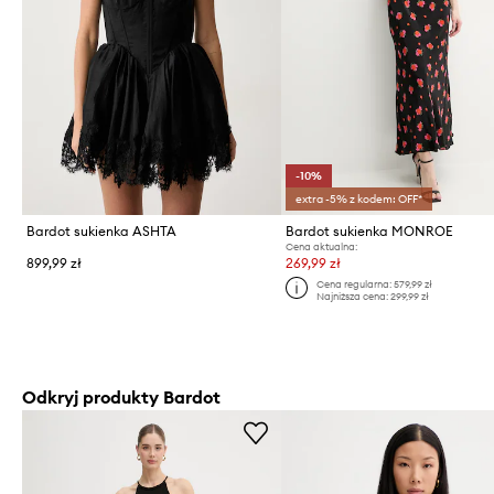
-10%
extra -5% z kodem: OFF*
Bardot sukienka ASHTA
Bardot sukienka MONROE
Cena aktualna:
899,99 zł
269,99 zł
Cena regularna:
579,99 zł
Najniższa cena:
299,99 zł
Odkryj produkty Bardot