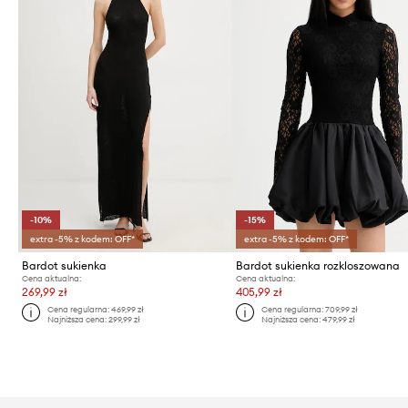
-10%
-15%
extra -5% z kodem: OFF*
extra -5% z kodem: OFF*
Bardot sukienka
Bardot sukienka rozkloszowana
Cena aktualna:
Cena aktualna:
269,99 zł
405,99 zł
Cena regularna:
469,99 zł
Cena regularna:
709,99 zł
Najniższa cena:
299,99 zł
Najniższa cena:
479,99 zł