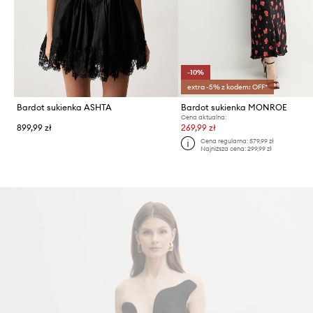
-10%
extra -5% z kodem: OFF*
Bardot sukienka ASHTA
Bardot sukienka MONROE
Cena aktualna:
899,99 zł
269,99 zł
Cena regularna:
579,99 zł
Najniższa cena:
299,99 zł