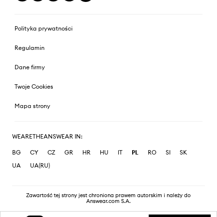
Polityka prywatności
Regulamin
Dane firmy
Twoje Cookies
Mapa strony
WEARETHEANSWEAR IN:
BG
CY
CZ
GR
HR
HU
IT
PL
RO
SI
SK
UA
UA(RU)
Zawartość tej strony jest chroniona prawem autorskim i należy do
Answear.com S.A.