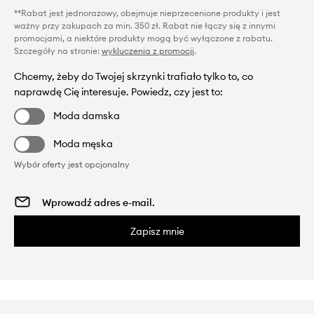
**Rabat jest jednorazowy, obejmuje nieprzecenione produkty i jest
ważny przy zakupach za min. 350 zł. Rabat nie łączy się z innymi
promocjami, a niektóre produkty mogą być wyłączone z rabatu.
Szczegóły na stronie:
wykluczenia z promocji
.
Chcemy, żeby do Twojej skrzynki trafiało tylko to, co
naprawdę Cię interesuje. Powiedz, czy jest to:
Moda damska
Moda męska
Wybór oferty jest opcjonalny
Zapisz mnie