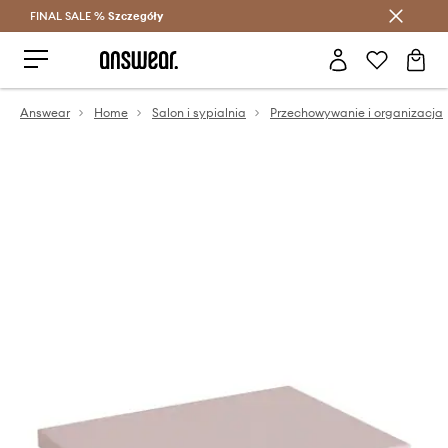
FINAL SALE %
Szczegóły
Oszczędzaj z Answear Club >
Answear
Home
Salon i sypialnia
Przechowywanie i organizacja