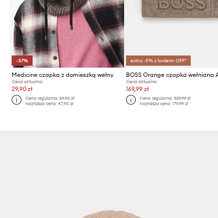
-37%
extra -5% z kodem: OFF*
Medicine czapka z domieszką wełny
Cena aktualna:
Cena aktualna:
29,90 zł
169,99 zł
Cena regularna:
59,90 zł
Cena regularna:
329,99 zł
Najniższa cena:
47,90 zł
Najniższa cena:
179,99 zł