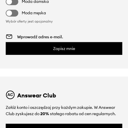
Moda damska
Moda męska
Wybór oferty jest opcjonalny
Zapisz mnie
Answear Club
Załóż konto i oszczędzaj przy każdym zakupie. W Answear
Club zyskujesz do
20%
stałego rabatu od cen regularnych.