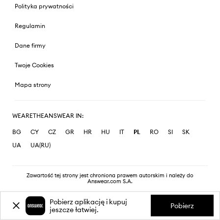
Polityka prywatności
Regulamin
Dane firmy
Twoje Cookies
Mapa strony
WEARETHEANSWEAR IN:
BG
CY
CZ
GR
HR
HU
IT
PL
RO
SI
SK
UA
UA(RU)
Zawartość tej strony jest chroniona prawem autorskim i należy do
Answear.com S.A.
Pobierz aplikację i kupuj
Pobierz
jeszcze łatwiej.