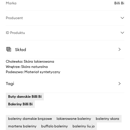
Marka
Billi Bi
Producent
ID Produktu
Skład
Cholewka: Skóra lakierowana
Wnętrze: Skóra naturalna
Podeszwa: Materiał syntetyczny
Tagi
Buty damskie Billi Bi
Baleriny Billi Bi
baleriny damskie brązowe
lakierowane baleriny
baleriny skora
martens baleriny
buffalo baleriny
baleriny liu jo