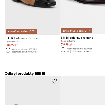
extra -5% z kodem: OFF*
extra -5% z kodem: OFF*
Billi Bi baleriny skórzane
Billi Bi baleriny skórzane
Cena aktualna:
Cena aktualna:
519,99 zł
384,99 zł
Cena regularna:
859,99 zł
Cena regularna:
809,99 zł
Najniższa cena:
549,99 zł
Najniższa cena:
404,99 zł
Odkryj produkty Billi Bi