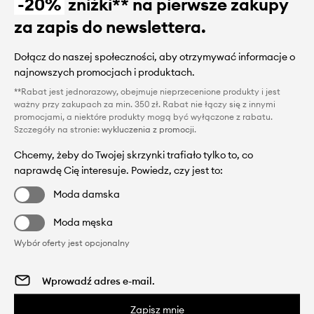
-20%
zniżki** na pierwsze zakupy
za zapis do newslettera.
Dołącz do naszej społeczności, aby otrzymywać informacje o
najnowszych promocjach i produktach.
**Rabat jest jednorazowy, obejmuje nieprzecenione produkty i jest
ważny przy zakupach za min. 350 zł. Rabat nie łączy się z innymi
promocjami, a niektóre produkty mogą być wyłączone z rabatu.
Szczegóły na stronie:
wykluczenia z promocji
.
Chcemy, żeby do Twojej skrzynki trafiało tylko to, co
naprawdę Cię interesuje. Powiedz, czy jest to:
Moda damska
Moda męska
Wybór oferty jest opcjonalny
Zapisz mnie