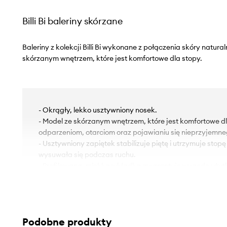
Billi Bi baleriny skórzane
Baleriny z kolekcji Billi Bi wykonane z połączenia skóry natural
skórzanym wnętrzem, które jest komfortowe dla stopy.
- Okrągły, lekko usztywniony nosek.
- Model ze skórzanym wnętrzem, które jest komfortowe d
odparzeniom, otarciom oraz pojawianiu się nieprzyjemn
- Usztywniony zapiętek stabilizuje piętę i utrzymuje stopę
wysuwała się podczas ruchu.
- Profilowana, miękka wkładka gwarantuje wygodę użyt
- Model na płaskim obcasie.
- Długość wkładki wynosi: 23 cm.
- Wymiary podane dla rozmiaru: 37.
Podobne produkty