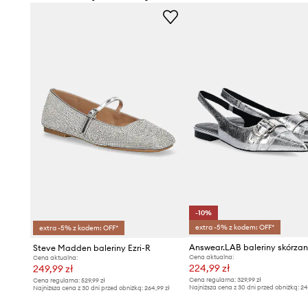
-10%
extra -5% z kodem: OFF*
extra -5% z kodem: OFF*
Answear.LAB baleriny skórza
Steve Madden baleriny Ezri-R
Cena aktualna:
Cena aktualna:
224,99 zł
249,99 zł
Cena regularna:
329,99 zł
Cena regularna:
529,99 zł
Najniższa cena z 30 dni przed obniżką:
24
Najniższa cena z 30 dni przed obniżką:
264,99 zł