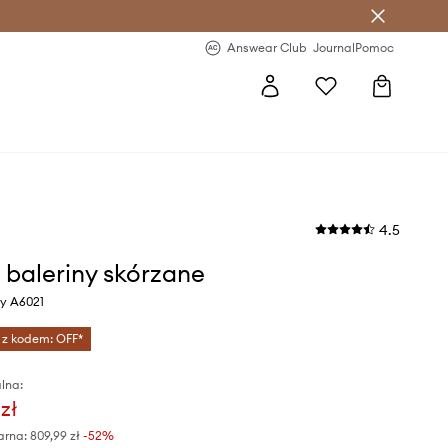
letter >
Regularne nowości >
Answear Club
Journal
Pomoc
4.5
Bi baleriny skórzane
ny A6021
 z kodem: OFF*
lna:
zł
arna:
809,99 zł
-52%