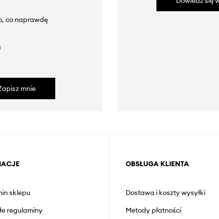
Dowiedz się w
to, co naprawdę
a
Zapisz mnie
MACJE
OBSŁUGA KLIENTA
in sklepu
Dostawa i koszty wysyłki
łe regulaminy
Metody płatności