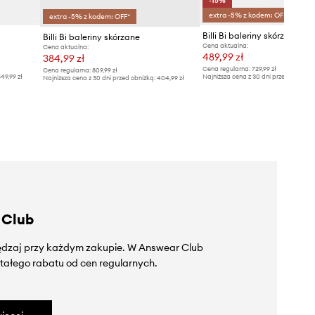
-15%
extra -5% z kodem: OFF*
extra -5% z kodem: OFF*
Billi Bi baleriny skórzane
Cena aktualna:
Cena aktualna:
489,99 zł
384,99 zł
Cena regularna:
729,99 zł
Cena regularna:
809,99 zł
49,99 zł
Najniższa cena z 30 dni przed obniżką
Najniższa cena z 30 dni przed obniżką:
404,99 zł
 Club
zędzaj przy każdym zakupie. W Answear Club
tałego rabatu od cen regularnych.