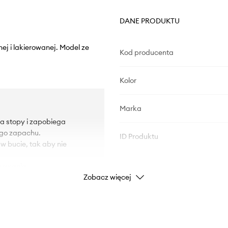
DANE PRODUKTU
nej i lakierowanej. Model ze
Kod producenta
Kolor
Marka
la stopy i zapobiega
ego zapachu.
ID Produktu
 w bucie, tak aby nie
kowania.
Zobacz więcej