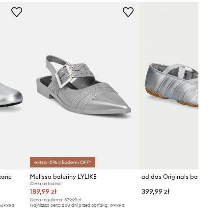
extra -5% z kodem: OFF*
zane
Melissa baleriny LYLIKE
Cena aktualna:
189,99 zł
399,99 zł
Cena regularna:
379,99 zł
69,99 zł
Najniższa cena z 30 dni przed obniżką:
199,99 zł