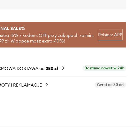
INAL SALE%
Pobierz APP
extra -5% z kodem: OFF przy zakupach za min.
99 zł. W appce masz extra -10%!
RMOWA DOSTAWA od
280 zł
Dostawa nawet w 24h
OTY I REKLAMACJE
Zwrot do 30 dni