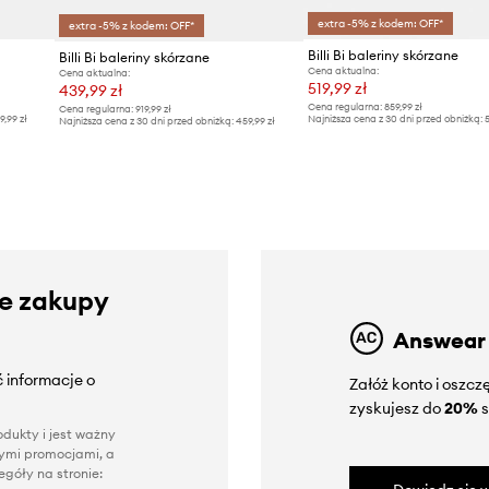
extra -5% z kodem: OFF*
extra -5% z kodem: OFF*
Billi Bi baleriny skórzane
Billi Bi baleriny skórzane
Cena aktualna:
Cena aktualna:
519,99 zł
439,99 zł
Cena regularna:
859,99 zł
Cena regularna:
919,99 zł
9,99 zł
Najniższa cena z 30 dni przed obniżką:
5
Najniższa cena z 30 dni przed obniżką:
459,99 zł
ze zakupy
Answear
 informacje o
Załóż konto i oszc
zyskujesz do
20%
s
dukty i jest ważny
nnymi promocjami, a
góły na stronie: