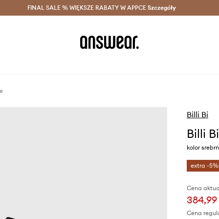
szczędzaj z Answear Club >
FINAL SALE % WIĘKSZE RABATY W APPCE
Dostawa nawet w 24h >
Szczegóły
News
ne
Billi Bi
Billi 
kolor srebr
extra -5%
Cena aktua
384,99 
Cena regul