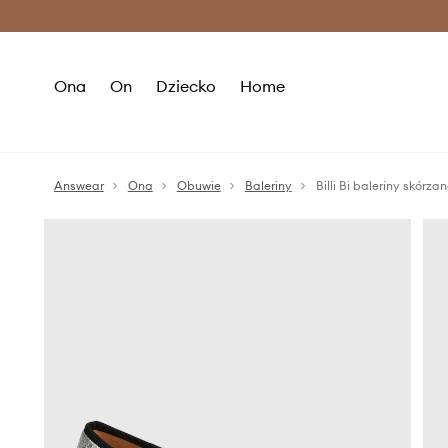
Premium Fashion Benefits >
O
Ona
On
Dziecko
Home
Answear
Ona
Obuwie
Baleriny
Billi Bi baleriny skórza