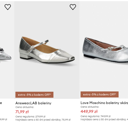
extra -5% z kodem: OFF*
extra -5% z kodem: OFF*
ne
Love Moschino baleriny skór
Answear.LAB baleriny
Cena aktualna:
Cena aktualna:
449,99 zł
71,99 zł
Cena regularna:
749,99 zł
Cena regularna:
279,99 zł
9,99 zł
Najniższa cena z 30 dni przed obniżką:
4
Najniższa cena z 30 dni przed obniżką:
75,99 zł