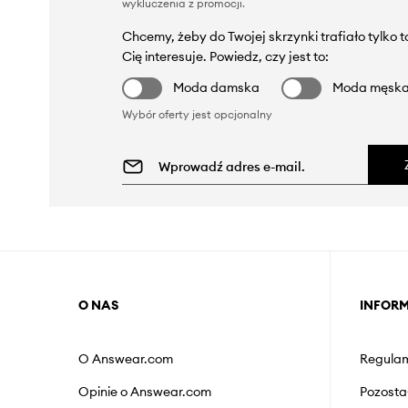
wykluczenia z promocji
.
Chcemy, żeby do Twojej skrzynki trafiało tylko 
Cię interesuje. Powiedz, czy jest to:
Moda damska
Moda męsk
Wybór oferty jest opcjonalny
O NAS
INFOR
O Answear.com
Regulam
Opinie o Answear.com
Pozosta