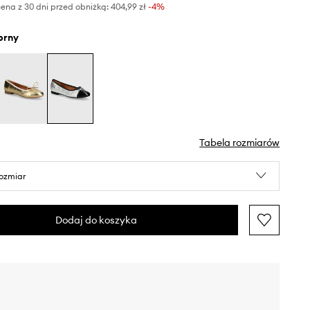
ena z 30 dni przed obniżką:
404,99 zł
 -4%
ebrny
Tabela rozmiarów
rozmiar
Dodaj do koszyka