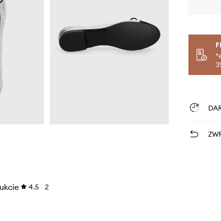
F
*
3
DA
ZWR
ukcie
4.5
2