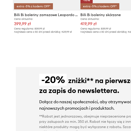
-10%
extra -5% z kodem: OFF*
extra -5% z kodem: OFF*
Billi Bi baleriny zamszowe Leopardo arabica suede 546
Billi Bi baleriny skórzane
Cena aktualna:
Cena aktualna:
399,99 zł
419,99 zł
Cena regularna:
839,99 zł
Cena regularna:
839,99 zł
Najniższa cena z 30 dni przed obniżką:
429,99 zł
Najniższa cena z 30 dni przed obniżką:
46
-20%
zniżki** na pierws
za zapis do newslettera.
Dołącz do naszej społeczności, aby otrzymywać
najnowszych promocjach i produktach.
**Rabat jest jednorazowy, obejmuje nieprzecenione pro
przy zakupach za min. 350 zł. Rabat nie łączy się z i
niektóre produkty mogą być wyłączone z rabatu. Szcze