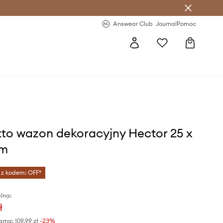
letter >
Regularne nowości >
Answear Club
Journal
Pomoc
tto wazon dekoracyjny Hector 25 x
cm
 z kodem: OFF*
lna:
ł
arna:
109,99 zł
-23%