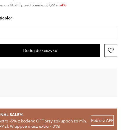
ena z 30 dni przed obniżką:
87,99 zł
 -4%
lticolor
Dodaj do koszyka
INAL SALE%
Pobierz APP
extra -5% z kodem: OFF przy zakupach za min.
99 zł. W appce masz extra -10%!