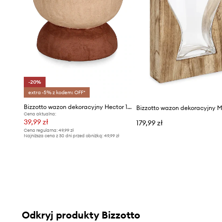
-20%
extra -5% z kodem: OFF*
Bizzotto wazon dekoracyjny Hector 19 x 14 cm
Bizzotto wazon dekoracyjny 
Cena aktualna:
39,99 zł
179,99 zł
Cena regularna:
49,99 zł
Najniższa cena z 30 dni przed obniżką:
49,99 zł
Odkryj produkty Bizzotto