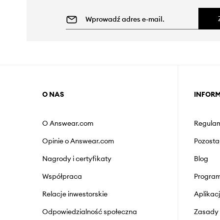
O NAS
INFOR
O Answear.com
Regulam
Opinie o Answear.com
Pozosta
Nagrody i certyfikaty
Blog
Współpraca
Program
Relacje inwestorskie
Aplika
Odpowiedzialność społeczna
Zasady 