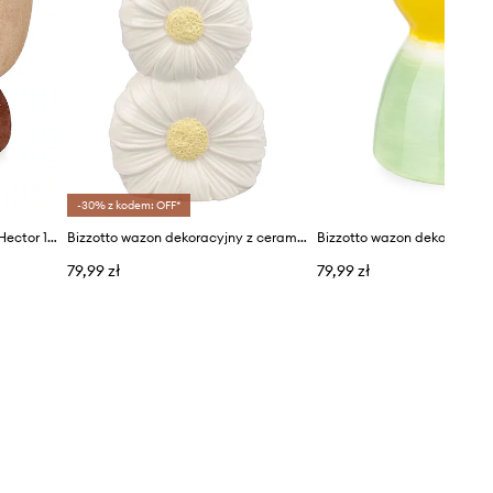
-30% z kodem: OFF*
Bizzotto wazon dekoracyjny Hector 14 x 17 cm
Bizzotto wazon dekoracyjny z ceramiki 10 x 5,80 x 21 cm
79,99 zł
79,99 zł