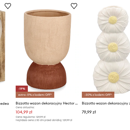
-19%
extra -5% z kodem: OFF*
-30% z kodem: OFF*
Bizzotto wazon dekoracyjny Hector 20,5 x 32 cm
Medea
Cena aktualna:
104,99 zł
79,99 zł
Cena regularna:
129,99 zł
Najniższa cena z 30 dni przed obniżką:
129,99 zł