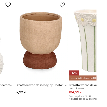
-19%
extra -5% z kodem: OFF*
Bizzotto wazon dekoracyjny z ceramiki 10 x 5,80 x 21 cm
Bizzotto wazon dekoracyjny Hector 14 x 17 cm
Cena aktualna:
39,99 zł
104,99 zł
Cena regularna:
129,99 zł
Najniższa cena z 30 dni przed obniżką