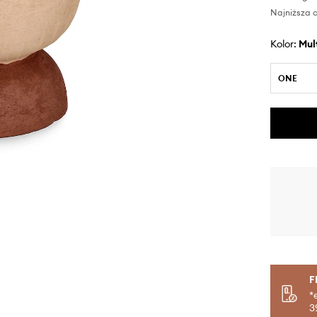
Najniższa c
Kolor:
mu
ONE
F
*
3