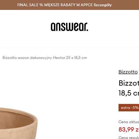
szczędzaj z Answear Club >
FINAL SALE % WIĘKSZE RABATY W APPCE
Dostawa nawet w 24h >
Szczegóły
News
Bizzotto wazon dekoracyjny Hector 25 x 18,5 cm
Bizzotto
Bizzo
18,5 
extra -5%
Cena aktua
83,99 z
Cena regul