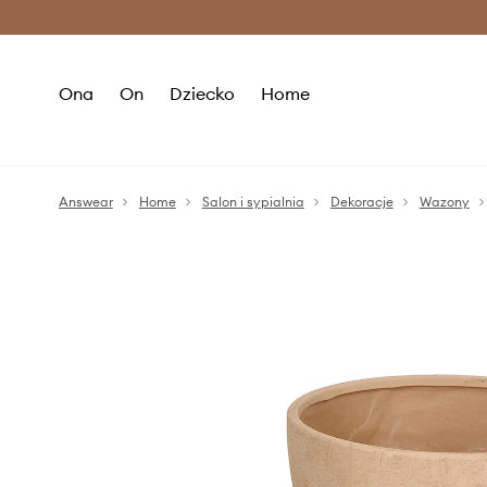
Premium Fashion Benefits >
O
Ona
On
Dziecko
Home
Answear
Home
Salon i sypialnia
Dekoracje
Wazony