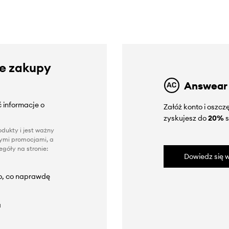
ze zakupy
Answear
 informacje o
Załóż konto i oszc
zyskujesz do
20%
s
dukty i jest ważny
nnymi promocjami, a
góły na stronie:
Dowiedz się w
to, co naprawdę
a