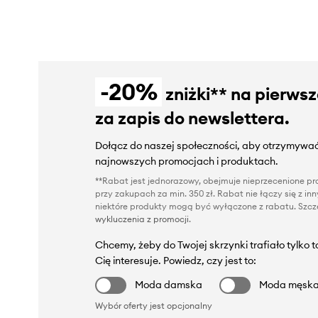
-20%
zniżki** na pierws
za zapis do newslettera.
Dołącz do naszej społeczności, aby otrzymywać
najnowszych promocjach i produktach.
**Rabat jest jednorazowy, obejmuje nieprzecenione pro
przy zakupach za min. 350 zł. Rabat nie łączy się z i
niektóre produkty mogą być wyłączone z rabatu. Szcze
wykluczenia z promocji
.
Chcemy, żeby do Twojej skrzynki trafiało tylko 
Cię interesuje. Powiedz, czy jest to:
Moda damska
Moda męsk
Wybór oferty jest opcjonalny