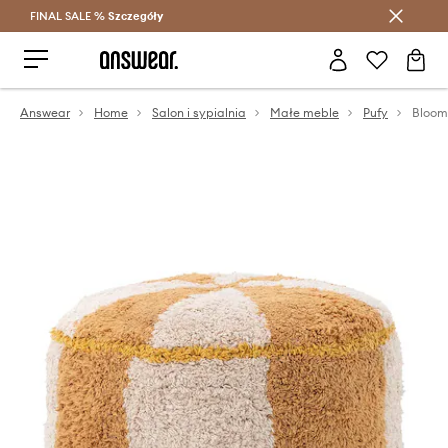
FINAL SALE %
Szczegóły
Oszczędzaj z Answear Club >
Answear
Home
Salon i sypialnia
Małe meble
Pufy
Bloomi