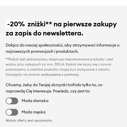
-20%
zniżki** na pierwsze zakupy
za zapis do newslettera.
Dołącz do naszej społeczności, aby otrzymywać informacje o
najnowszych promocjach i produktach.
**Rabat jest jednorazowy, obejmuje nieprzecenione produkty i jest
ważny przy zakupach za min. 350 zł. Rabat nie łączy się z innymi
promocjami, a niektóre produkty mogą być wyłączone z rabatu.
Szczegóły na stronie:
wykluczenia z promocji
.
Chcemy, żeby do Twojej skrzynki trafiało tylko to, co
naprawdę Cię interesuje. Powiedz, czy jest to:
Moda damska
Moda męska
Wybór oferty jest opcjonalny