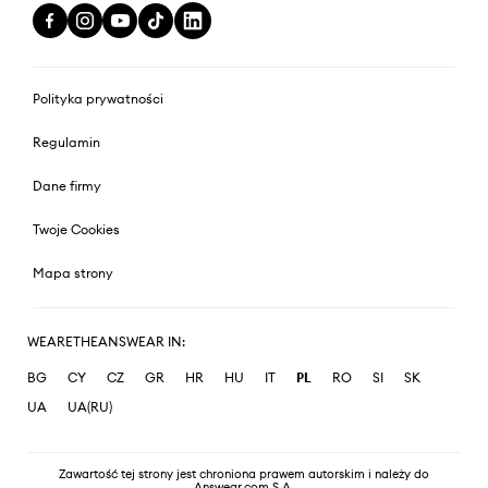
Polityka prywatności
Regulamin
Dane firmy
Twoje Cookies
Mapa strony
WEARETHEANSWEAR IN:
BG
CY
CZ
GR
HR
HU
IT
PL
RO
SI
SK
UA
UA(RU)
Zawartość tej strony jest chroniona prawem autorskim i należy do
Answear.com S.A.