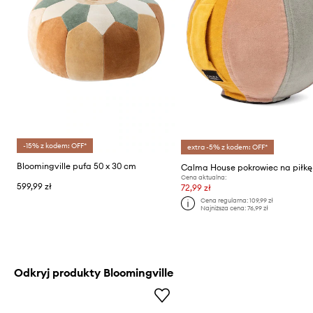
-15% z kodem: OFF*
extra -5% z kodem: OFF*
Bloomingville pufa 50 x 30 cm
Cena aktualna:
599,99 zł
72,99 zł
Cena regularna:
109,99 zł
Najniższa cena:
76,99 zł
Odkryj produkty Bloomingville