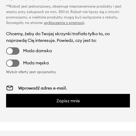
**Rabat jest jednorazowy, obejmuje nieprzecenione produkty i jest
ważny przy zakupach za min. 350 zł. Rabat nie łączy się z innymi
promocjami, a niektóre produkty mogą być wyłączone z rabatu.
Szczegóły na stronie:
wykluczenia z promocji
.
Chcemy, żeby do Twojej skrzynki trafiało tylko to, co
naprawdę Cię interesuje. Powiedz, czy jest to:
Moda damska
Moda męska
Wybór oferty jest opcjonalny
Zapisz mnie