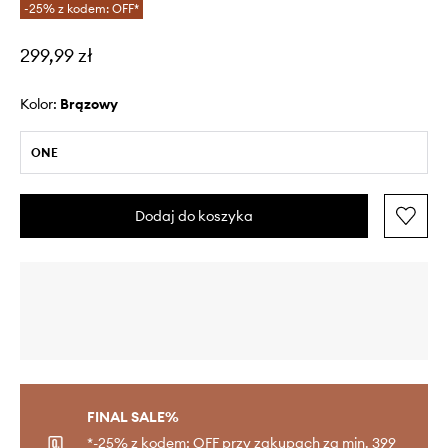
-25% z kodem: OFF*
299,99 zł
Kolor:
brązowy
ONE
Dodaj do koszyka
FINAL SALE%
*-25% z kodem: OFF przy zakupach za min. 399