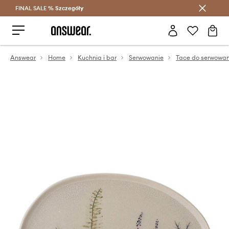
FINAL SALE %
Szczegóły
Oszczędzaj z Answear Club >
Answear
Home
Kuchnia i bar
Serwowanie
Tace do serwowan