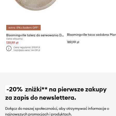
extra -5% z kodem: OFF*
Bloomingville talerz do serwowania Dahlia
Cena aktualna:
189,99 zł
139,99 zł
Cena regularna:
219,99 zł
Najniższa cena:
144,99 zł
-20%
zniżki** na pierwsze zakupy
za zapis do newslettera.
Dołącz do naszej społeczności, aby otrzymywać informacje o
najnowszych promocjach i produktach.