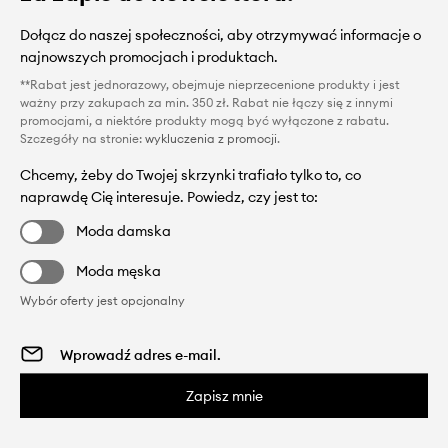
Dołącz do naszej społeczności, aby otrzymywać informacje o
najnowszych promocjach i produktach.
**Rabat jest jednorazowy, obejmuje nieprzecenione produkty i jest
ważny przy zakupach za min. 350 zł. Rabat nie łączy się z innymi
promocjami, a niektóre produkty mogą być wyłączone z rabatu.
Szczegóły na stronie:
wykluczenia z promocji
.
Chcemy, żeby do Twojej skrzynki trafiało tylko to, co
naprawdę Cię interesuje. Powiedz, czy jest to:
Moda damska
Moda męska
Wybór oferty jest opcjonalny
Zapisz mnie