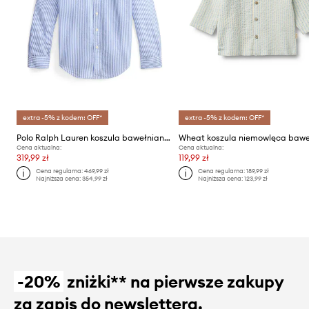
extra -5% z kodem: OFF*
extra -5% z kodem: OFF*
Polo Ralph Lauren koszula bawełniana dziecięca
Cena aktualna:
Cena aktualna:
319,99 zł
119,99 zł
Cena regularna:
469,99 zł
Cena regularna:
189,99 zł
Najniższa cena:
354,99 zł
Najniższa cena:
123,99 zł
-20%
zniżki** na pierwsze zakupy
za zapis do newslettera.