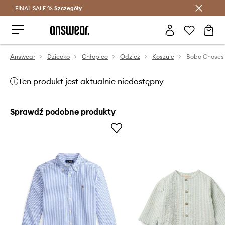
FINAL SALE %
Szczegóły
Oszczędzaj z Answear Club >
Answear
Dziecko
Chłopiec
Odzież
Koszule
Ten produkt jest aktualnie niedostępny
Sprawdź podobne produkty