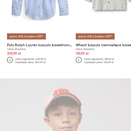
extra -5% z kodem: OFF*
extra -5% z kodem: OFF*
Polo Ralph Lauren koszula bawełniana dziecięca
Cena aktualna:
Cena aktualna:
319,99 zł
119,99 zł
Cena regularna:
469,99 zł
Cena regularna:
189,99 zł
Najniższa cena:
354,99 zł
Najniższa cena:
123,99 zł