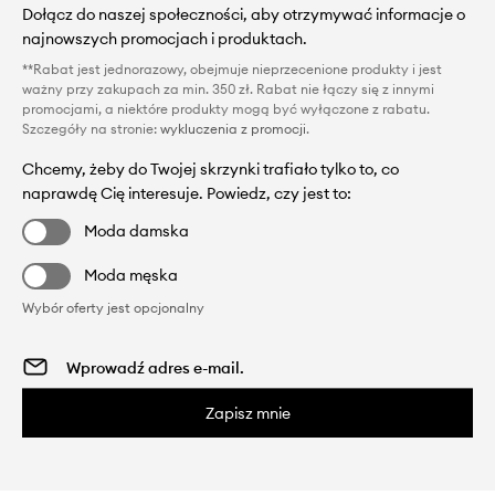
Dołącz do naszej społeczności, aby otrzymywać informacje o
najnowszych promocjach i produktach.
**Rabat jest jednorazowy, obejmuje nieprzecenione produkty i jest
ważny przy zakupach za min. 350 zł. Rabat nie łączy się z innymi
promocjami, a niektóre produkty mogą być wyłączone z rabatu.
Szczegóły na stronie:
wykluczenia z promocji
.
Chcemy, żeby do Twojej skrzynki trafiało tylko to, co
naprawdę Cię interesuje. Powiedz, czy jest to:
Moda damska
Moda męska
Wybór oferty jest opcjonalny
Zapisz mnie