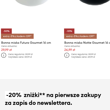
-50%
-10%
extra -5% z kodem: OFF*
extra -5% z kodem: OFF*
Bonna miska Futura Gourmet 16 cm
Bonna miska Notte Gourmet 16
Cena aktualna:
Cena aktualna:
29,99 zł
26,99 zł
Cena regularna:
59,99 zł
Cena regularna:
59,99 zł
Najniższa cena:
59,99 zł
Najniższa cena:
29,99 zł
-20%
zniżki** na pierwsze zakupy
za zapis do newslettera.