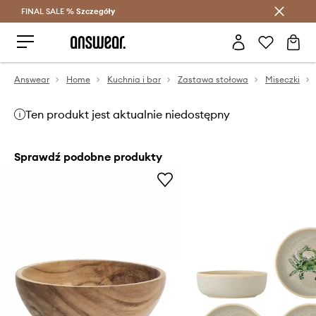
FINAL SALE %
Szczegóły
Oszczędzaj z Answear Club >
Answear
Home
Kuchnia i bar
Zastawa stołowa
Miseczki
Ten produkt jest aktualnie niedostępny
Sprawdź podobne produkty