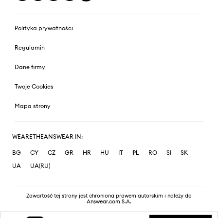
Polityka prywatności
Regulamin
Dane firmy
Twoje Cookies
Mapa strony
WEARETHEANSWEAR IN:
BG
CY
CZ
GR
HR
HU
IT
PL
RO
SI
SK
UA
UA(RU)
Zawartość tej strony jest chroniona prawem autorskim i należy do
Answear.com S.A.