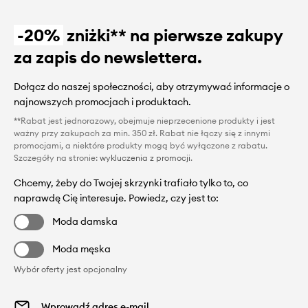
-20%
zniżki** na pierwsze zakupy
za zapis do newslettera.
Dołącz do naszej społeczności, aby otrzymywać informacje o
najnowszych promocjach i produktach.
**Rabat jest jednorazowy, obejmuje nieprzecenione produkty i jest
ważny przy zakupach za min. 350 zł. Rabat nie łączy się z innymi
promocjami, a niektóre produkty mogą być wyłączone z rabatu.
Szczegóły na stronie:
wykluczenia z promocji
.
Chcemy, żeby do Twojej skrzynki trafiało tylko to, co
naprawdę Cię interesuje. Powiedz, czy jest to:
Moda damska
Moda męska
Wybór oferty jest opcjonalny