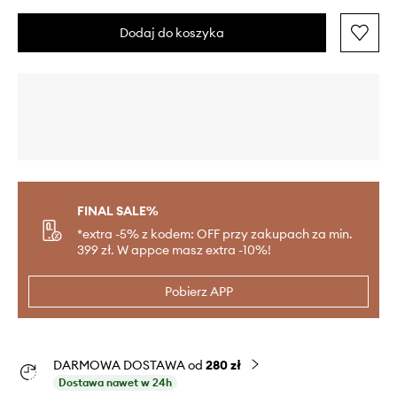
Dodaj do koszyka
FINAL SALE%
*extra -5% z kodem: OFF przy zakupach za min.
399 zł. W appce masz extra -10%!
Pobierz APP
DARMOWA DOSTAWA od
280 zł
Dostawa nawet w 24h