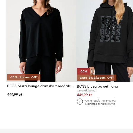
-50%
-25% z kodem: OFF*
extra -5% z kodem: OFF*
BOSS bluza lounge damska z modalem TONE_Sweatshirt
BOSS bluza bawełniana
Cena aktualna:
449,99 zł
449,99 zł
Cena regularna:
899,99 zł
Najniższa cena:
899,99 zł