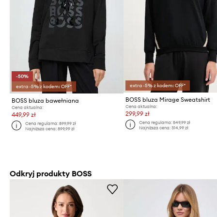
-50%
extra -5% z kodem: OFF*
extra -5% z kodem: OFF*
BOSS bluza Mirage Sweatshirt
BOSS bluza bawełniana
Cena aktualna:
Cena aktualna:
299,99 zł
449,99 zł
Cena regularna:
549,99 zł
Cena regularna:
899,99 zł
Najniższa cena:
314,99 zł
Najniższa cena:
899,99 zł
Odkryj produkty BOSS