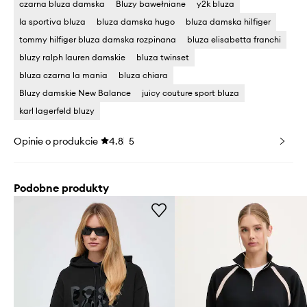
czarna bluza damska
Bluzy bawełniane
y2k bluza
la sportiva bluza
bluza damska hugo
bluza damska hilfiger
tommy hilfiger bluza damska rozpinana
bluza elisabetta franchi
bluzy ralph lauren damskie
bluza twinset
bluza czarna la mania
bluza chiara
Bluzy damskie New Balance
juicy couture sport bluza
karl lagerfeld bluzy
Opinie o produkcie
4.8
5
Podobne produkty