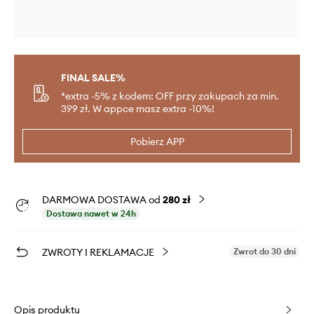
FINAL SALE%
*extra -5% z kodem: OFF przy zakupach za min.
399 zł. W appce masz extra -10%!
Pobierz APP
DARMOWA DOSTAWA od
280 zł
Dostawa nawet w 24h
ZWROTY I REKLAMACJE
Zwrot do 30 dni
Opis produktu