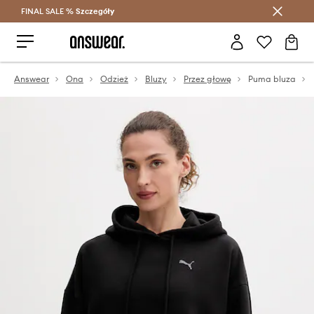
FINAL SALE %
Szczegóły
Oszczędzaj z Answear Club >
Answear
Ona
Odzież
Bluzy
Przez głowę
Puma bluza