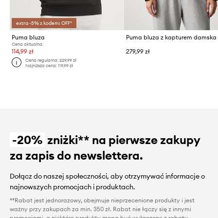
extra -5% z kodem: OFF*
Puma bluza
Cena aktualna:
114,99 zł
279,99 zł
Cena regularna:
229,99 zł
Najniższa cena:
119,99 zł
-20%
zniżki** na pierwsze zakupy
za zapis do newslettera.
Dołącz do naszej społeczności, aby otrzymywać informacje o
najnowszych promocjach i produktach.
**Rabat jest jednorazowy, obejmuje nieprzecenione produkty i jest
ważny przy zakupach za min. 350 zł. Rabat nie łączy się z innymi
promocjami, a niektóre produkty mogą być wyłączone z rabatu.