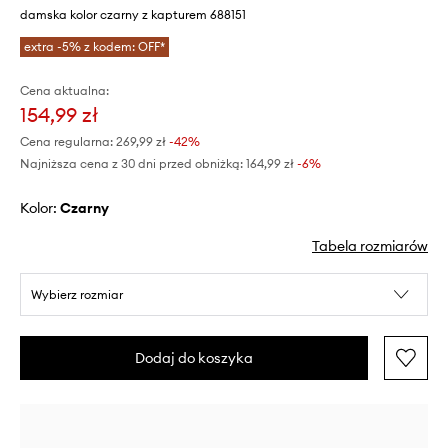
damska kolor czarny z kapturem 688151
extra -5% z kodem: OFF*
Cena aktualna:
154,99 zł
Cena regularna:
269,99 zł
-42%
Najniższa cena z 30 dni przed obniżką:
164,99 zł
 -6%
Kolor:
czarny
Tabela rozmiarów
Wybierz rozmiar
Dodaj do koszyka