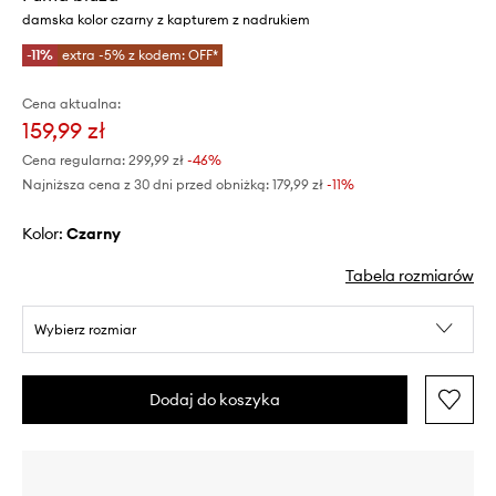
damska kolor czarny z kapturem z nadrukiem
-11%
extra -5% z kodem: OFF*
Cena aktualna:
159,99 zł
Cena regularna:
299,99 zł
-46%
Najniższa cena z 30 dni przed obniżką:
179,99 zł
 -11%
Kolor:
czarny
Tabela rozmiarów
Wybierz rozmiar
Dodaj do koszyka