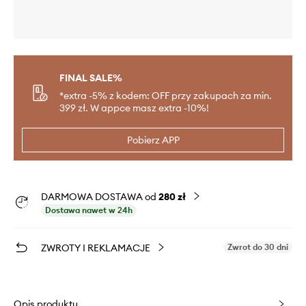
FINAL SALE%
*extra -5% z kodem: OFF przy zakupach za min.
399 zł. W appce masz extra -10%!
Pobierz APP
DARMOWA DOSTAWA od
280 zł
Dostawa nawet w 24h
ZWROTY I REKLAMACJE
Zwrot do 30 dni
Opis produktu