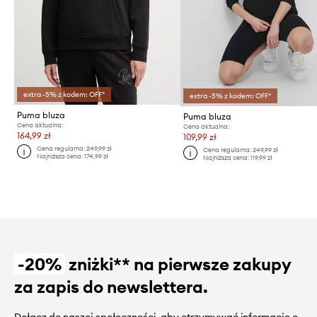
extra -5% z kodem: OFF*
extra -5% z kodem: OFF*
Puma bluza
Puma bluza
Cena aktualna:
Cena aktualna:
164,99 zł
109,99 zł
Cena regularna:
249,99 zł
Cena regularna:
249,99 zł
Najniższa cena:
174,99 zł
Najniższa cena:
119,99 zł
-20%
zniżki** na pierwsze zakupy
za zapis do newslettera.
Dołącz do naszej społeczności, aby otrzymywać informacje o