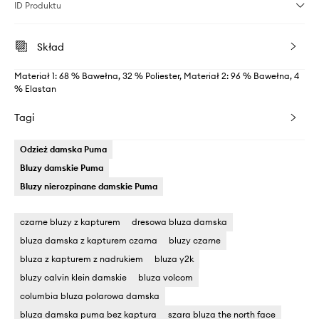
ID Produktu
Skład
Materiał 1: 68 % Bawełna, 32 % Poliester, Materiał 2: 96 % Bawełna, 4
% Elastan
Tagi
Odzież damska Puma
Bluzy damskie Puma
Bluzy nierozpinane damskie Puma
czarne bluzy z kapturem
dresowa bluza damska
bluza damska z kapturem czarna
bluzy czarne
bluza z kapturem z nadrukiem
bluza y2k
bluzy calvin klein damskie
bluza volcom
columbia bluza polarowa damska
bluza damska puma bez kaptura
szara bluza the north face