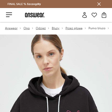
FINAL SALE %
Szczegóły
Oszczędzaj z Answear Club >
Answear
Ona
Odzież
Bluzy
Przez głowę
Puma bluza