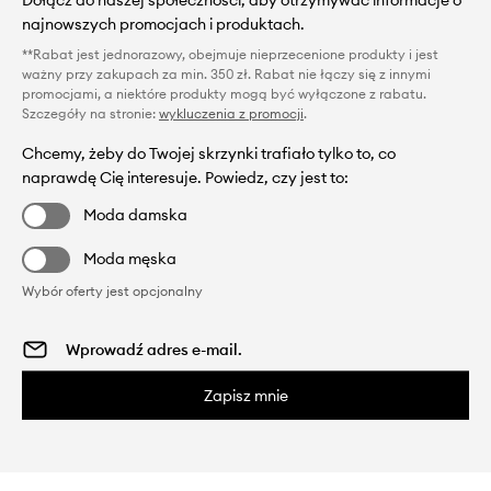
najnowszych promocjach i produktach.
**Rabat jest jednorazowy, obejmuje nieprzecenione produkty i jest
ważny przy zakupach za min. 350 zł. Rabat nie łączy się z innymi
promocjami, a niektóre produkty mogą być wyłączone z rabatu.
Szczegóły na stronie:
wykluczenia z promocji
.
Chcemy, żeby do Twojej skrzynki trafiało tylko to, co
naprawdę Cię interesuje. Powiedz, czy jest to:
Moda damska
Moda męska
Wybór oferty jest opcjonalny
Zapisz mnie