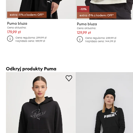
-10%
extra -5% z kodem: OFF*
extra -5% z kodem: OFF*
Puma bluza
Puma bluza
Cena aktualna:
Cena aktualna:
179,99 zł
129,99 zł
Cena regularna:
299,99 zł
Cena regularna:
239,99 zł
Najniższa cena:
189,99 zł
Najniższa cena:
144,99 zł
Odkryj produkty Puma