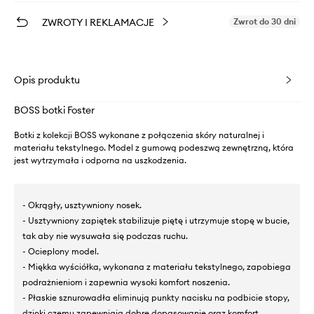
ZWROTY I REKLAMACJE
Zwrot do 30 dni
Opis produktu
BOSS botki Foster
Botki z kolekcji BOSS wykonane z połączenia skóry naturalnej i
materiału tekstylnego. Model z gumową podeszwą zewnętrzną, która
jest wytrzymała i odporna na uszkodzenia.
- Okrągły, usztywniony nosek.
- Usztywniony zapiętek stabilizuje piętę i utrzymuje stopę w bucie,
tak aby nie wysuwała się podczas ruchu.
- Ocieplony model.
- Miękka wyściółka, wykonana z materiału tekstylnego, zapobiega
podrażnieniom i zapewnia wysoki komfort noszenia.
- Płaskie sznurowadła eliminują punkty nacisku na podbicie stopy,
dzięki czemu zapewniają dobre dopasowanie oraz komfort