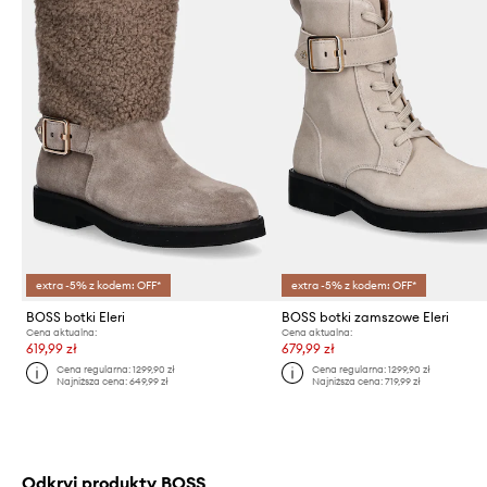
extra -5% z kodem: OFF*
extra -5% z kodem: OFF*
BOSS botki Eleri
BOSS botki zamszowe Eleri
Cena aktualna:
Cena aktualna:
619,99 zł
679,99 zł
Cena regularna:
1299,90 zł
Cena regularna:
1299,90 zł
Najniższa cena:
649,99 zł
Najniższa cena:
719,99 zł
Odkryj produkty BOSS