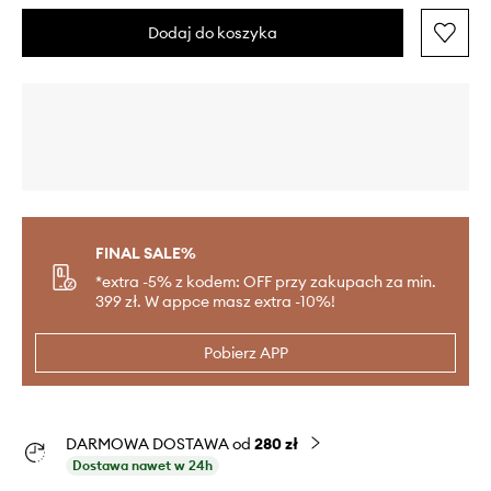
Dodaj do koszyka
FINAL SALE%
*extra -5% z kodem: OFF przy zakupach za min.
399 zł. W appce masz extra -10%!
Pobierz APP
DARMOWA DOSTAWA od
280 zł
Dostawa nawet w 24h