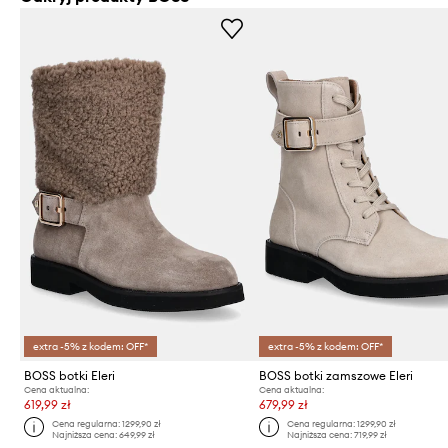
extra -5% z kodem: OFF*
extra -5% z kodem: OFF*
BOSS botki Eleri
BOSS botki zamszowe Eleri
Cena aktualna:
Cena aktualna:
619,99 zł
679,99 zł
Cena regularna:
1299,90 zł
Cena regularna:
1299,90 zł
Najniższa cena:
649,99 zł
Najniższa cena:
719,99 zł