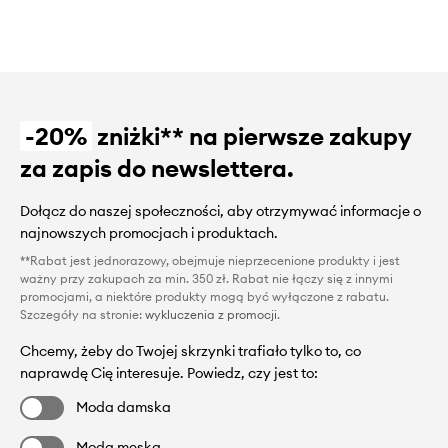
-20%
zniżki** na pierwsze zakupy
za zapis do newslettera.
Dołącz do naszej społeczności, aby otrzymywać informacje o
najnowszych promocjach i produktach.
**Rabat jest jednorazowy, obejmuje nieprzecenione produkty i jest
ważny przy zakupach za min. 350 zł. Rabat nie łączy się z innymi
promocjami, a niektóre produkty mogą być wyłączone z rabatu.
Szczegóły na stronie:
wykluczenia z promocji
.
Chcemy, żeby do Twojej skrzynki trafiało tylko to, co
naprawdę Cię interesuje. Powiedz, czy jest to:
Moda damska
Moda męska