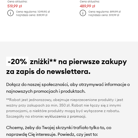
Cena aktualna:
Cena aktualna:
519,99 zł
489,99 zł
Cena regularna:
1099,90 zł
Cena regularna:
899,99 zł
Najniższa cena:
539,99 zł
Najniższa cena:
519,99 zł
-20%
zniżki** na pierwsze zakupy
za zapis do newslettera.
Dołącz do naszej społeczności, aby otrzymywać informacje o
najnowszych promocjach i produktach.
**Rabat jest jednorazowy, obejmuje nieprzecenione produkty i jest
ważny przy zakupach za min. 350 zł. Rabat nie łączy się z innymi
promocjami, a niektóre produkty mogą być wyłączone z rabatu.
Szczegóły na stronie:
wykluczenia z promocji
.
Chcemy, żeby do Twojej skrzynki trafiało tylko to, co
naprawdę Cię interesuje. Powiedz, czy jest to: