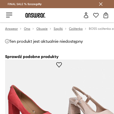
FINAL SALE %
Szczegóły
Oszczędzaj z Answear Club >
Answear
Ona
Obuwie
Szpilki
Czółenka
BOSS czółenka 
Ten produkt jest aktualnie niedostępny
Sprawdź podobne produkty