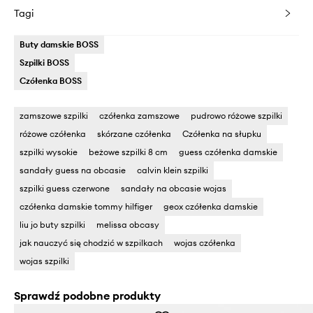
Tagi
Buty damskie BOSS
Szpilki BOSS
Czółenka BOSS
zamszowe szpilki
czółenka zamszowe
pudrowo różowe szpilki
różowe czółenka
skórzane czółenka
Czółenka na słupku
szpilki wysokie
beżowe szpilki 8 cm
guess czółenka damskie
sandały guess na obcasie
calvin klein szpilki
szpilki guess czerwone
sandały na obcasie wojas
czółenka damskie tommy hilfiger
geox czółenka damskie
liu jo buty szpilki
melissa obcasy
jak nauczyć się chodzić w szpilkach
wojas czółenka
wojas szpilki
Sprawdź podobne produkty