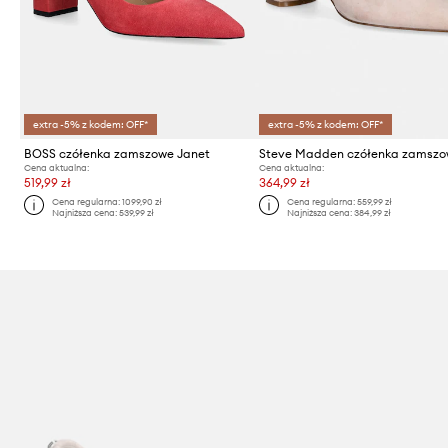
extra -5% z kodem: OFF*
extra -5% z kodem: OFF*
BOSS czółenka zamszowe Janet
Cena aktualna:
Cena aktualna:
519,99 zł
364,99 zł
Cena regularna:
1099,90 zł
Cena regularna:
559,99 zł
Najniższa cena:
539,99 zł
Najniższa cena:
384,99 zł