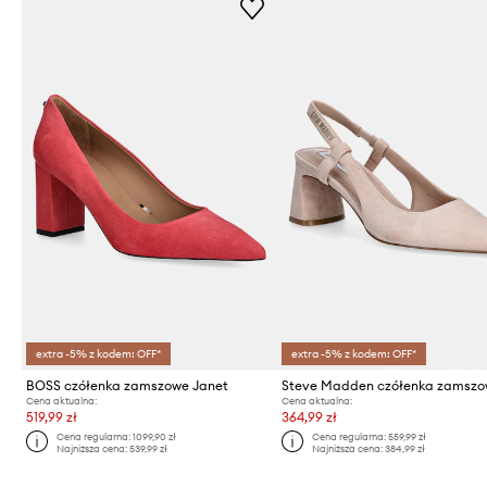
extra -5% z kodem: OFF*
extra -5% z kodem: OFF*
BOSS czółenka zamszowe Janet
Cena aktualna:
Cena aktualna:
519,99 zł
364,99 zł
Cena regularna:
1099,90 zł
Cena regularna:
559,99 zł
Najniższa cena:
539,99 zł
Najniższa cena:
384,99 zł