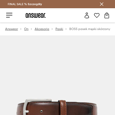
FINAL SALE %
Szczegóły
Oszczędzaj z Answear Club >
Answear
On
Akcesoria
Paski
BOSS pasek męski skórzany