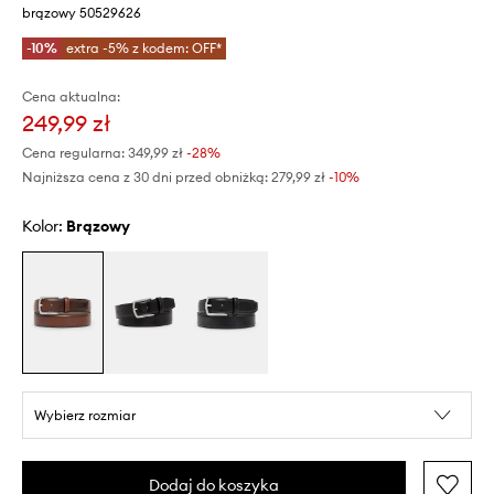
brązowy 50529626
-10%
extra -5% z kodem: OFF*
Cena aktualna:
249,99 zł
Cena regularna:
349,99 zł
-28%
Najniższa cena z 30 dni przed obniżką:
279,99 zł
 -10%
Kolor:
brązowy
Wybierz rozmiar
Dodaj do koszyka