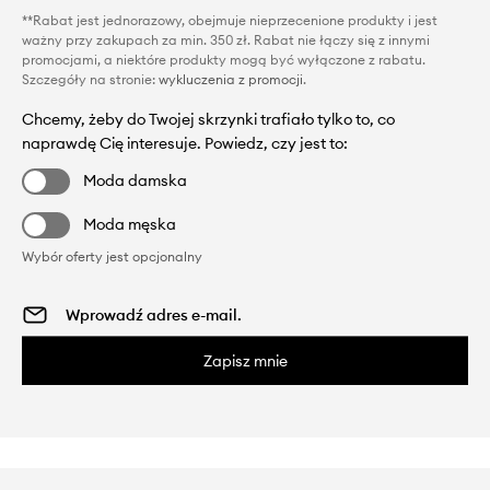
**Rabat jest jednorazowy, obejmuje nieprzecenione produkty i jest
ważny przy zakupach za min. 350 zł. Rabat nie łączy się z innymi
promocjami, a niektóre produkty mogą być wyłączone z rabatu.
Szczegóły na stronie:
wykluczenia z promocji
.
Chcemy, żeby do Twojej skrzynki trafiało tylko to, co
naprawdę Cię interesuje. Powiedz, czy jest to:
Moda damska
Moda męska
Wybór oferty jest opcjonalny
Zapisz mnie