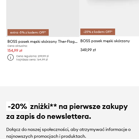
-25% z kodem: OFF*
extra -5% z kodem: OFF*
BOSS pasek męski skórzany
BOSS pasek męski skórzany Ther-Flag-E_Sz35
Cena aktualna:
349,99 zł
154,99 zł
Cena regularna:
299,99 zł
Najniższa cena:
164,99 zł
-20%
zniżki** na pierwsze zakupy
za zapis do newslettera.
Dołącz do naszej społeczności, aby otrzymywać informacje o
najnowszych promocjach i produktach.