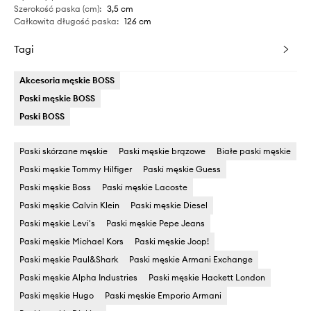
Szerokość paska (cm)
:
3,5 cm
Całkowita długość paska
:
126 cm
Tagi
Akcesoria męskie BOSS
Paski męskie BOSS
Paski BOSS
Paski skórzane męskie
Paski męskie brązowe
Białe paski męskie
Paski męskie Tommy Hilfiger
Paski męskie Guess
Paski męskie Boss
Paski męskie Lacoste
Paski męskie Calvin Klein
Paski męskie Diesel
Paski męskie Levi's
Paski męskie Pepe Jeans
Paski męskie Michael Kors
Paski męskie Joop!
Paski męskie Paul&Shark
Paski męskie Armani Exchange
Paski męskie Alpha Industries
Paski męskie Hackett London
Paski męskie Hugo
Paski męskie Emporio Armani