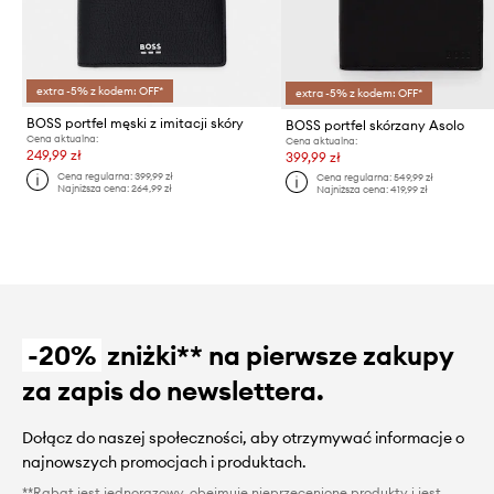
extra -5% z kodem: OFF*
extra -5% z kodem: OFF*
BOSS portfel męski z imitacji skóry
BOSS portfel skórzany Asolo
Cena aktualna:
Cena aktualna:
249,99 zł
399,99 zł
Cena regularna:
399,99 zł
Cena regularna:
549,99 zł
Najniższa cena:
264,99 zł
Najniższa cena:
419,99 zł
-20%
zniżki** na pierwsze zakupy
za zapis do newslettera.
Dołącz do naszej społeczności, aby otrzymywać informacje o
najnowszych promocjach i produktach.
**Rabat jest jednorazowy, obejmuje nieprzecenione produkty i jest