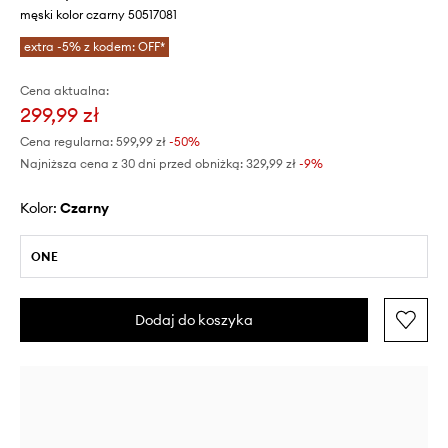
męski kolor czarny 50517081
extra -5% z kodem: OFF*
Cena aktualna:
299,99 zł
Cena regularna:
599,99 zł
-50%
Najniższa cena z 30 dni przed obniżką:
329,99 zł
 -9%
Kolor:
czarny
ONE
Dodaj do koszyka