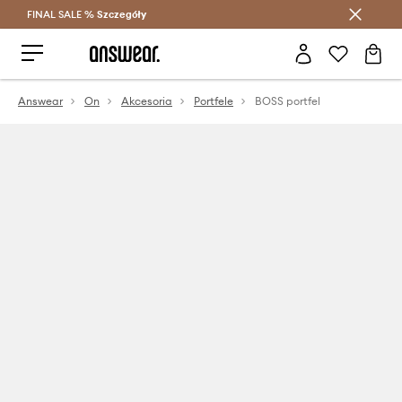
FINAL SALE %
Szczegóły
Oszczędzaj z Answear Club >
Answear
On
Akcesoria
Portfele
BOSS portfel