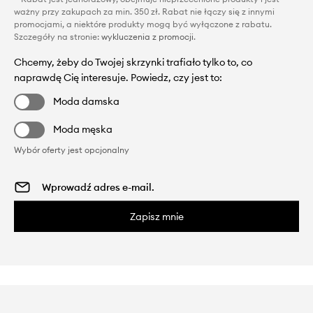
ważny przy zakupach za min. 350 zł. Rabat nie łączy się z innymi
promocjami, a niektóre produkty mogą być wyłączone z rabatu.
Szczegóły na stronie:
wykluczenia z promocji
.
Chcemy, żeby do Twojej skrzynki trafiało tylko to, co
naprawdę Cię interesuje. Powiedz, czy jest to:
Moda damska
Moda męska
Wybór oferty jest opcjonalny
Zapisz mnie