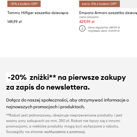
-15% z kodem: OFF*
extra -5% z kodem: OFF*
Tommy Hilfiger saszetka dziecięca
Emporio Armani saszetka dzieci
Cena aktualna:
149,99 zł
429,99 zł
Cena regularna:
689,99 zł
Najniższa cena:
449,99 zł
-20%
zniżki** na pierwsze zakupy
za zapis do newslettera.
Dołącz do naszej społeczności, aby otrzymywać informacje o
najnowszych promocjach i produktach.
**Rabat jest jednorazowy, obejmuje nieprzecenione produkty i jest
ważny przy zakupach za min. 350 zł. Rabat nie łączy się z innymi
promocjami, a niektóre produkty mogą być wyłączone z rabatu.
Szczegóły na stronie:
wykluczenia z promocji
.