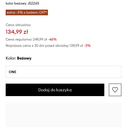
kolor beżowy J52265
extra -5% z kodem: OFF*
Cena aktualna:
134,99 zł
Cena regularna:
249,99 zł
-46%
Najniższa cena z 30 dni przed obniżką:
139,99 zł
 -3%
Kolor:
beżowy
ONE
Dodaj do koszyka