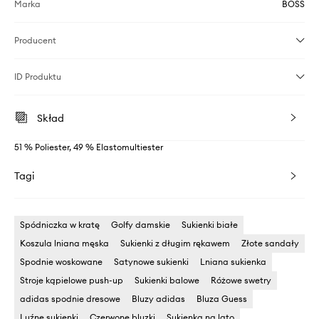
Marka
BOSS
Producent
ID Produktu
Skład
51 % Poliester, 49 % Elastomultiester
Tagi
Spódniczka w kratę
Golfy damskie
Sukienki białe
Koszula lniana męska
Sukienki z długim rękawem
Złote sandały
Spodnie woskowane
Satynowe sukienki
Lniana sukienka
Stroje kąpielowe push-up
Sukienki balowe
Różowe swetry
adidas spodnie dresowe
Bluzy adidas
Bluza Guess
Luźne sukienki
Czerwone bluzki
Sukienka na lato