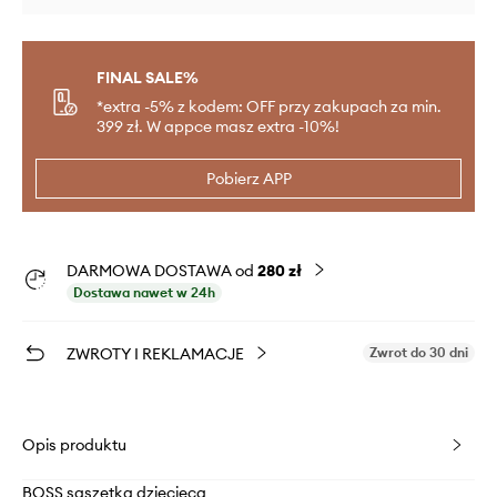
FINAL SALE%
*extra -5% z kodem: OFF przy zakupach za min.
399 zł. W appce masz extra -10%!
Pobierz APP
DARMOWA DOSTAWA od
280 zł
Dostawa nawet w 24h
ZWROTY I REKLAMACJE
Zwrot do 30 dni
Opis produktu
BOSS saszetka dziecięca