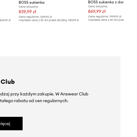
BOSS sukienka z domieszką
BOSS sukienka
Cena aktualna:
Cena aktualna:
869,99 zł
839,99 zł
Cena regularna:
1999,90 zł
Cena regularna:
1699,90 zł
Najniższa cena z 30 dni przed obniżką
269,90 zł
Najniższa cena z 30 dni przed obniżką:
929,99 zł
 Club
zędzaj przy każdym zakupie. W Answear Club
tałego rabatu od cen regularnych.
ięcej