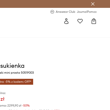
letter >
Regularne nowości >
Answear Club
Journal
Pomoc
sukienka
eski mini prosta 50519003
tra -5% z kodem: OFF*
lna:
 zł
arna:
2299,90 zł
-50%