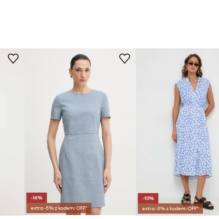
-16%
-10%
extra -5% z kodem: OFF*
extra -5% z kodem: OFF*