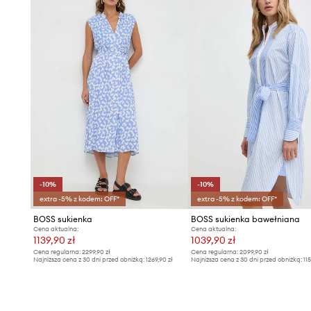
-10%
-10%
extra -5% z kodem: OFF*
extra -5% z kodem: OFF*
BOSS sukienka
BOSS sukienka bawełniana
Cena aktualna:
Cena aktualna:
1139,90 zł
1039,90 zł
Cena regularna:
2299,90 zł
Cena regularna:
2099,90 zł
Najniższa cena z 30 dni przed obniżką:
1269,90 zł
Najniższa cena z 30 dni przed obniżką:
11