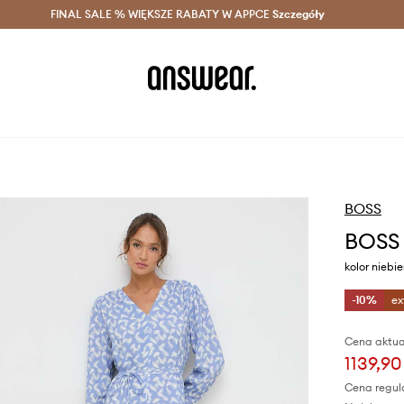
szczędzaj z Answear Club >
FINAL SALE % WIĘKSZE RABATY W APPCE
Dostawa nawet w 24h >
Szczegóły
News
BOSS
BOSS 
kolor niebi
-10%
ex
Cena aktua
1139,90
Cena regul