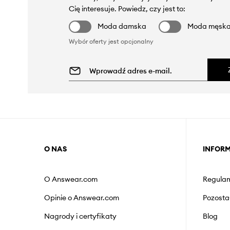
Cię interesuje. Powiedz, czy jest to:
Moda damska
Moda męsk
Wybór oferty jest opcjonalny
O NAS
INFOR
O Answear.com
Regulam
Opinie o Answear.com
Pozosta
Nagrody i certyfikaty
Blog