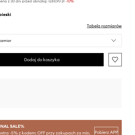
ena z 30 dni przed obniżką:
1269,90 zł
 -10%
ebieski
Tabela rozmiarów
rozmiar
Dodaj do koszyka
INAL SALE%
Pobierz APP
extra -5% z kodem: OFF przy zakupach za min.