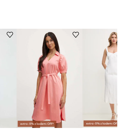
extra -5% z kodem: OFF*
extra -5% z kodem: OFF*