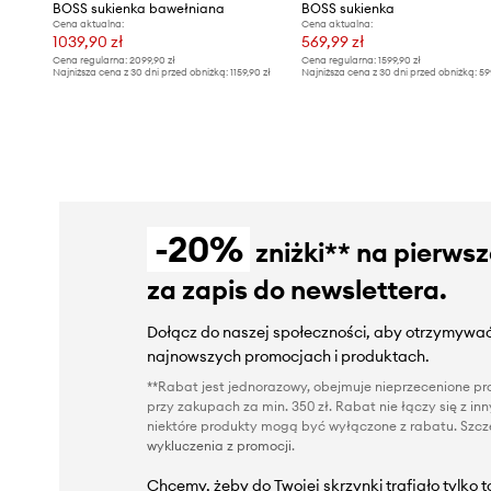
BOSS sukienka bawełniana
BOSS sukienka
Cena aktualna:
Cena aktualna:
1039,90 zł
569,99 zł
Cena regularna:
2099,90 zł
Cena regularna:
1599,90 zł
Najniższa cena z 30 dni przed obniżką:
1159,90 zł
Najniższa cena z 30 dni przed obniżką:
59
-20%
zniżki** na pierws
za zapis do newslettera.
Dołącz do naszej społeczności, aby otrzymywać
najnowszych promocjach i produktach.
**Rabat jest jednorazowy, obejmuje nieprzecenione pro
przy zakupach za min. 350 zł. Rabat nie łączy się z i
niektóre produkty mogą być wyłączone z rabatu. Szcze
wykluczenia z promocji
.
Chcemy, żeby do Twojej skrzynki trafiało tylko 