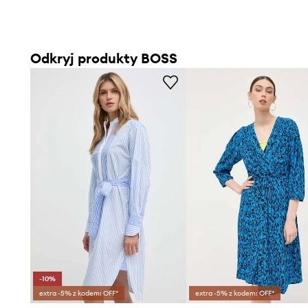
Odkryj produkty BOSS
-10%
extra -5% z kodem: OFF*
extra -5% z kodem: OFF*