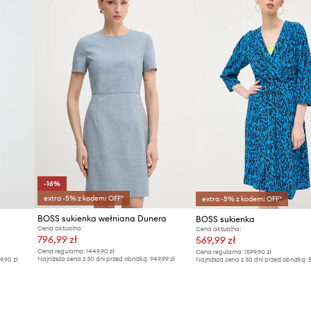
-16%
extra -5% z kodem: OFF*
extra -5% z kodem: OFF*
BOSS sukienka wełniana Dunera
BOSS sukienka
Cena aktualna:
Cena aktualna:
796,99 zł
569,99 zł
Cena regularna:
1449,90 zł
Cena regularna:
1599,90 zł
Najniższa cena z 30 dni przed obniżką:
949,99 zł
59,90 zł
Najniższa cena z 30 dni przed obniżką:
5