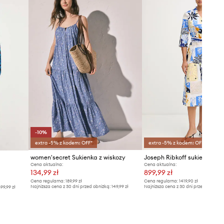
Tabela rozmiarów
-10%
extra -5% z kodem: OFF*
extra -5% z kodem: OFF*
women'secret Sukienka z wiskozy
Cena aktualna:
Cena aktualna:
134,99 zł
899,99 zł
Cena regularna:
189,99 zł
Cena regularna:
1419,90 zł
Najniższa cena z 30 dni przed obniżką:
149,99 zł
Najniższa cena z 30 dni przed obniżką
99,99 zł