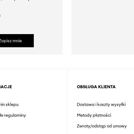
a
Zapisz mnie
MACJE
OBSŁUGA KLIENTA
in sklepu
Dostawa i koszty wysyłki
łe regulaminy
Metody płatności
Zwroty/odstąp od umowy