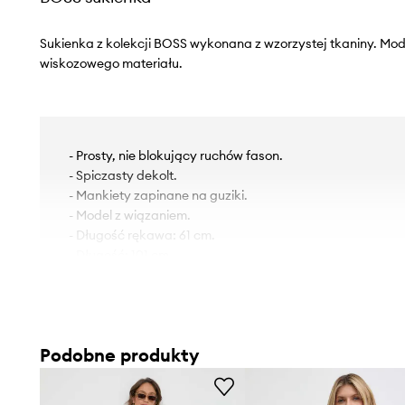
Sukienka z kolekcji BOSS wykonana z wzorzystej tkaniny. Mo
wiskozowego materiału.
- Prosty, nie blokujący ruchów fason.
- Spiczasty dekolt.
- Mankiety zapinane na guziki.
- Model z wiązaniem.
- Długość rękawa: 61 cm.
- Długość: 101 cm.
- Szerokość pod pachami: 46 cm.
- Szerokość w talii: 46 cm.
- Wymiary podane dla rozmiaru: 36.
Podobne produkty