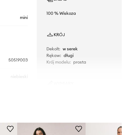
100 % Wiskoza
mini
KRÓJ
Dekolt
:
w serek
Rękaw
:
długi
50519003
Krój modelu
:
prosta
niebieski
WYMIARY
BOSS
Modelka ze zdjęcia ma 180 cm
wzrostu i ma na sobie rozmiar 36.
Rozmiarówka standardowa
Zalecamy wybór rozmiaru, jaki nosisz
zazwyczaj.