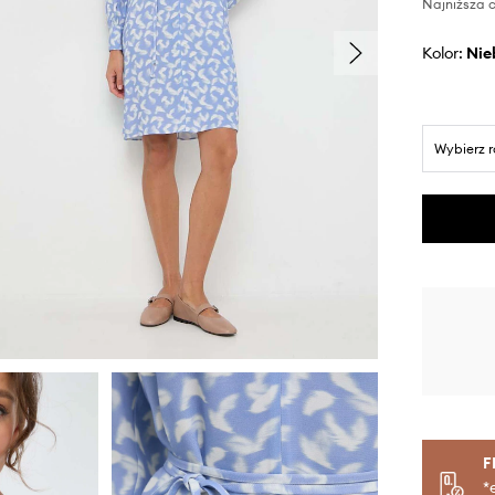
Najniższa c
Kolor:
ni
Wybierz 
F
*