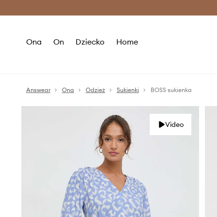
Premium Fashion Benefits >
O
Ona
On
Dziecko
Home
Answear
Ona
Odzież
Sukienki
BOSS sukienka
Video