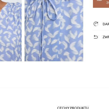
3
DA
ZWR
CECHY PRODUKTU