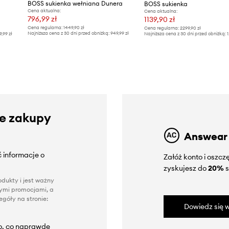
BOSS sukienka wełniana Dunera
BOSS sukienka
Cena aktualna:
Cena aktualna:
796,99 zł
1139,90 zł
Cena regularna:
1449,90 zł
Cena regularna:
2299,90 zł
Najniższa cena z 30 dni przed obniżką:
949,99 zł
9,99 zł
Najniższa cena z 30 dni przed obniżką:
1
ze zakupy
Answear
 informacje o
Załóż konto i oszc
zyskujesz do
20%
s
dukty i jest ważny
nnymi promocjami, a
góły na stronie:
Dowiedz się w
to, co naprawdę