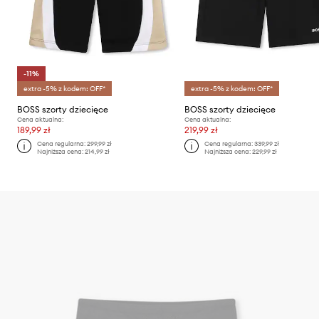
-11%
extra -5% z kodem: OFF*
extra -5% z kodem: OFF*
BOSS szorty dziecięce
BOSS szorty dziecięce
Cena aktualna:
Cena aktualna:
189,99 zł
219,99 zł
Cena regularna:
299,99 zł
Cena regularna:
339,99 zł
Najniższa cena:
214,99 zł
Najniższa cena:
229,99 zł