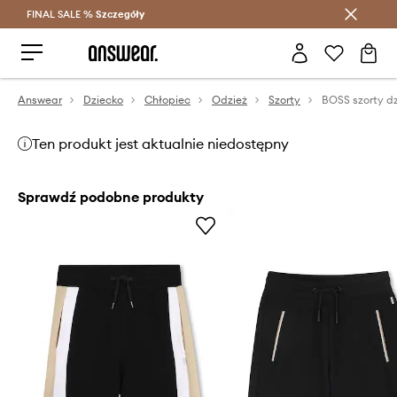
FINAL SALE %
Szczegóły
Oszczędzaj z Answear Club >
Answear
Dziecko
Chłopiec
Odzież
Szorty
BOSS szorty d
Ten produkt jest aktualnie niedostępny
Sprawdź podobne produkty