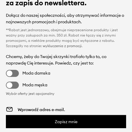
za zapis do newslettera.
Dołącz do naszej społeczności, aby otrzymywać informacje o
najnowszych promocjach i produktach.
**Rabat jest jednorazowy, obejmuje nieprzecenione produkty i jest
ważny przy zakupach za min. 350 zł. Rabat nie łączy się z innymi
promocjami, a niektóre produkty mogą być wyłączone z rabatu.
Szczegóły na stronie:
wykluczenia z promocji
.
Chcemy, żeby do Twojej skrzynki trafiało tylko to, co
naprawdę Cię interesuje. Powiedz, czy jest to:
Moda damska
Moda męska
Wybór oferty jest opcjonalny
Zapisz mnie