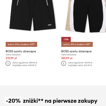
-11%
extra -5% z kodem: OFF*
extra -5% z kodem: OFF*
BOSS szorty dziecięce
BOSS szorty dziecięce
Cena aktualna:
Cena aktualna:
219,99 zł
189,99 zł
Cena regularna:
339,99 zł
Cena regularna:
319,99 zł
Najniższa cena:
229,99 zł
Najniższa cena:
214,99 zł
-20%
zniżki** na pierwsze zakupy