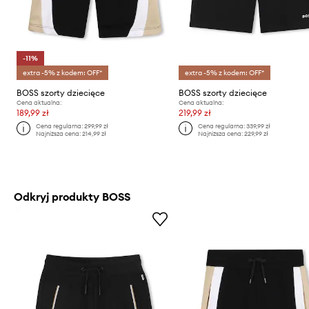
-11%
extra -5% z kodem: OFF*
extra -5% z kodem: OFF*
BOSS szorty dziecięce
BOSS szorty dziecięce
Cena aktualna:
Cena aktualna:
189,99 zł
219,99 zł
Cena regularna:
299,99 zł
Cena regularna:
339,99 zł
Najniższa cena:
214,99 zł
Najniższa cena:
229,99 zł
Odkryj produkty BOSS