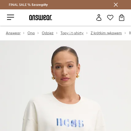
FINAL SALE %
Szczegóły
Oszczędzaj z Answear Club >
Answear
Ona
Odzież
Topy i t-shirty
Z krótkim rękawem
B