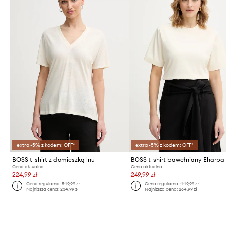
extra -5% z kodem: OFF*
extra -5% z kodem: OFF*
BOSS t-shirt z domieszką lnu
BOSS t-shirt bawełniany Eharpa
Cena aktualna:
Cena aktualna:
224,99 zł
249,99 zł
Cena regularna:
549,99 zł
Cena regularna:
449,99 zł
Najniższa cena:
234,99 zł
Najniższa cena:
264,99 zł