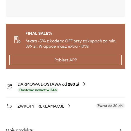
FINAL SALE%
*extra -5% z kodem: OFF przy zakupach za min.
399 zł. W appce masz extra -10%!
Pobierz APP
DARMOWA DOSTAWA od
280 zł
Dostawa nawet w 24h
ZWROTY I REKLAMACJE
Zwrot do 30 dni
Opis produktu