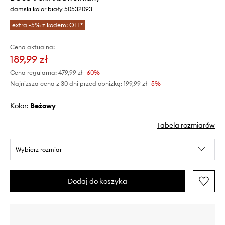
damski kolor biały 50532093
extra -5% z kodem: OFF*
Cena aktualna:
189,99 zł
Cena regularna:
479,99 zł
-60%
Najniższa cena z 30 dni przed obniżką:
199,99 zł
 -5%
Kolor:
beżowy
Tabela rozmiarów
Wybierz rozmiar
Dodaj do koszyka