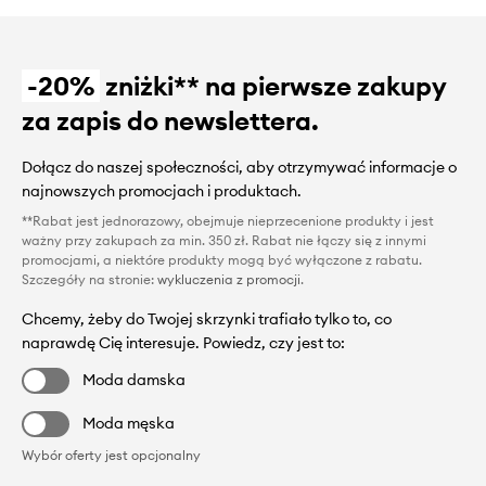
-20%
zniżki** na pierwsze zakupy
za zapis do newslettera.
Dołącz do naszej społeczności, aby otrzymywać informacje o
najnowszych promocjach i produktach.
**Rabat jest jednorazowy, obejmuje nieprzecenione produkty i jest
ważny przy zakupach za min. 350 zł. Rabat nie łączy się z innymi
promocjami, a niektóre produkty mogą być wyłączone z rabatu.
Szczegóły na stronie:
wykluczenia z promocji
.
Chcemy, żeby do Twojej skrzynki trafiało tylko to, co
naprawdę Cię interesuje. Powiedz, czy jest to:
Moda damska
Moda męska
Wybór oferty jest opcjonalny