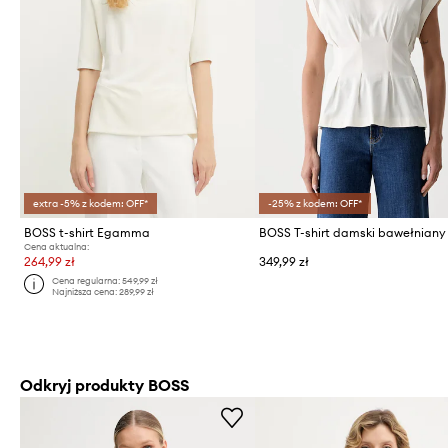
extra -5% z kodem: OFF*
-25% z kodem: OFF*
BOSS t-shirt Egamma
Cena aktualna:
264,99 zł
349,99 zł
Cena regularna:
549,99 zł
Najniższa cena:
289,99 zł
Odkryj produkty BOSS