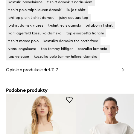
koszulki bawelniane
t shirt damski z nadrukiem
t shirt polo ralph lauren damski
liu jo t-shirt
philipp plein t-shirt damski
juicy couture top
t-shirt damski guess
t-shirt levis damski
billabong t shirt
karl lagerfeld koszulka damska
top elisabetta franchi
t shirt marco polo
koszulka damska the north face
vans longsleeve
top tommy hilfiger
koszulka lamania
top versace
koszulka polo tommy hilfiger damska
Opinie o produkcie
4.7
7
Podobne produkty