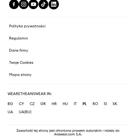
Polityka prywatności
Regulamin
Dane firmy
Twoje Cookies
Mapa strony
WEARETHEANSWEAR IN:
BG
CY
CZ
GR
HR
HU
IT
PL
RO
SI
SK
UA
UA(RU)
Zawartość tej strony jest chroniona prawem autorskim i należy do
Answear.com S.A.