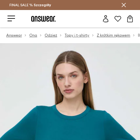
FINAL SALE %
Szczegóły
Oszczędzaj z Answear Club >
Answear
Ona
Odzież
Topy i t-shirty
Z krótkim rękawem
B