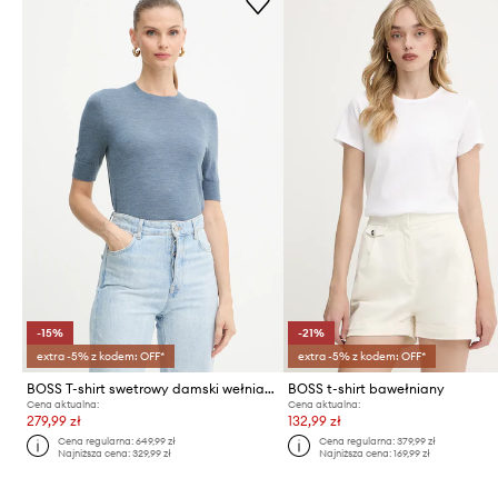
-15%
-21%
extra -5% z kodem: OFF*
extra -5% z kodem: OFF*
BOSS T-shirt swetrowy damski wełniany Farbella
BOSS t-shirt bawełniany
Cena aktualna:
Cena aktualna:
279,99 zł
132,99 zł
Cena regularna:
649,99 zł
Cena regularna:
379,99 zł
Najniższa cena:
329,99 zł
Najniższa cena:
169,99 zł