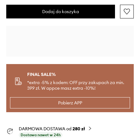
Dodaj do koszyka
FINAL SALE%
*extra -5% z kodem: OFF przy zakupach za min.
399 zł. W appce masz extra -10%!
Pobierz APP
DARMOWA DOSTAWA od
280 zł
Dostawa nawet w 24h