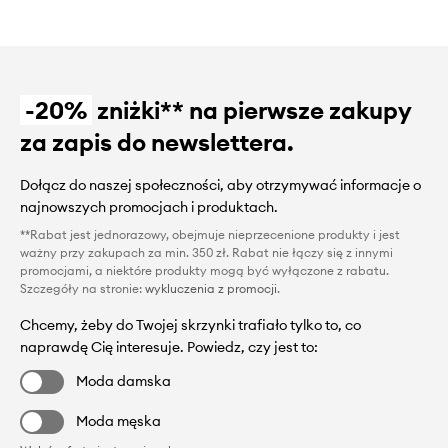
-20%
zniżki** na pierwsze zakupy
za zapis do newslettera.
Dołącz do naszej społeczności, aby otrzymywać informacje o
najnowszych promocjach i produktach.
**Rabat jest jednorazowy, obejmuje nieprzecenione produkty i jest
ważny przy zakupach za min. 350 zł. Rabat nie łączy się z innymi
promocjami, a niektóre produkty mogą być wyłączone z rabatu.
Szczegóły na stronie:
wykluczenia z promocji
.
Chcemy, żeby do Twojej skrzynki trafiało tylko to, co
naprawdę Cię interesuje. Powiedz, czy jest to:
Moda damska
Moda męska