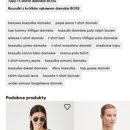
Topy i t-shirty damskie BOSS
Koszulki z krótkim rękawem damskie BOSS
beżowa koszulka damska
pepe jeans t shirt damski
top tommy hilfiger damska
koszulki damskie polo ralph lauren
ellesse t-shirt damski
t shirt karl
Tommy Hilfiger polo damskie
koszulka pinko damska
t-shirt moschino damski
medicine topy
koszulki calvin klein damskie
marco polo tshirt
t shirt tommy jeans
koszulka armani damska
koszulka diesel damska
dkny koszulka
top guess damski
tshirt damski levis
lacoste t-shirt damski
under armour longsleeve damski
Podobne produkty