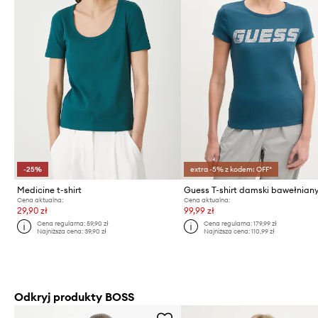
-25%
extra -5% z kodem: OFF*
Medicine t-shirt
Cena aktualna:
Cena aktualna:
29,90 zł
99,99 zł
Cena regularna:
59,90 zł
Cena regularna:
179,99 zł
Najniższa cena:
39,90 zł
Najniższa cena:
110,99 zł
Odkryj produkty BOSS