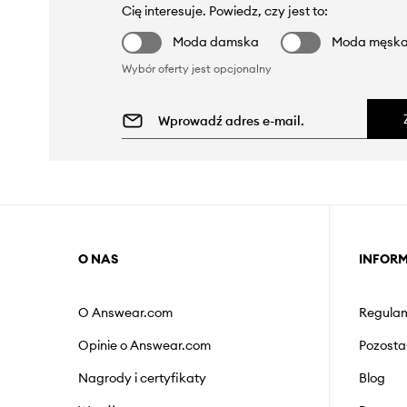
Cię interesuje. Powiedz, czy jest to:
Moda damska
Moda męsk
Wybór oferty jest opcjonalny
O NAS
INFOR
O Answear.com
Regulam
Opinie o Answear.com
Pozosta
Nagrody i certyfikaty
Blog