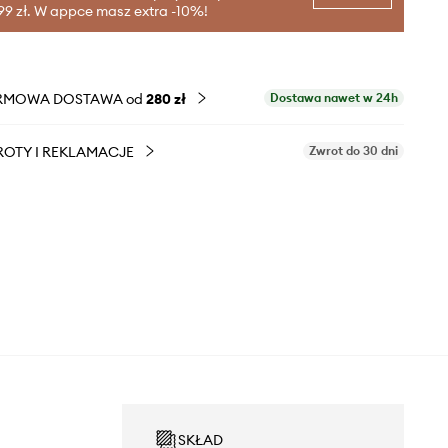
99 zł. W appce masz extra -10%!
RMOWA DOSTAWA od
280 zł
Dostawa nawet w 24h
OTY I REKLAMACJE
Zwrot do 30 dni
SKŁAD