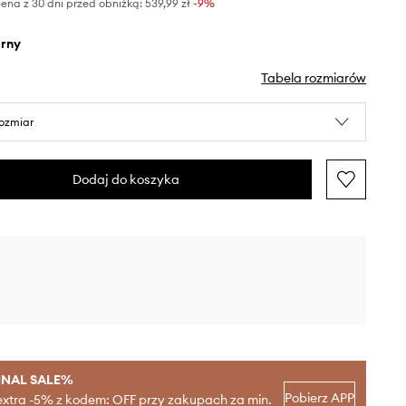
ena z 30 dni przed obniżką:
539,99 zł
 -9%
arny
Tabela rozmiarów
rozmiar
Dodaj do koszyka
INAL SALE%
Pobierz APP
extra -5% z kodem: OFF przy zakupach za min.