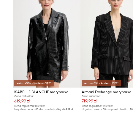
extra -5% z kodem: OFF*
extra -5% z kodem: OFF*
ISABELLE BLANCHE marynarka
Armani Exchange marynarka
Cena aktualna:
Cena aktualna:
619,99 zł
719,99 zł
Cena regularna:
1119,90 zł
Cena regularna:
1219,90 zł
Najniższa cena z 30 dni przed obniżką:
649,99 zł
Najniższa cena z 30 dni przed obniżką:
78