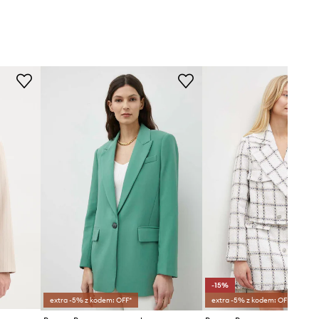
-15%
extra -5% z kodem: OFF*
extra -5% z kodem: OFF*