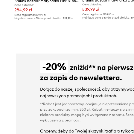
Bruuns Bazaar marynarka PinBBTonya blazer
Cena aktualna:
Cena aktualna:
539,99 zł
284,99 zł
Cena regularna:
1159,90 zł
Cena regularna:
899,99 zł
Najniższa cena z 30 dni przed obniżką:
59
Najniższa cena z 30 dni przed obniżką:
299,99 zł
-20%
zniżki** na pierws
za zapis do newslettera.
Dołącz do naszej społeczności, aby otrzymywać
najnowszych promocjach i produktach.
**Rabat jest jednorazowy, obejmuje nieprzecenione pro
przy zakupach za min. 350 zł. Rabat nie łączy się z i
niektóre produkty mogą być wyłączone z rabatu. Szcze
wykluczenia z promocji
.
Chcemy, żeby do Twojej skrzynki trafiało tylko 