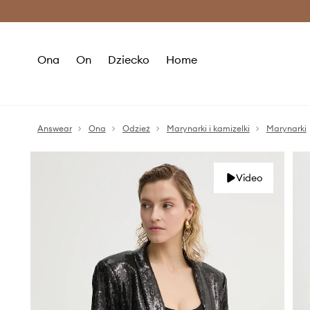
Premium Fashion Benefits >
O
Ona
On
Dziecko
Home
Answear
Ona
Odzież
Marynarki i kamizelki
Marynarki
Video