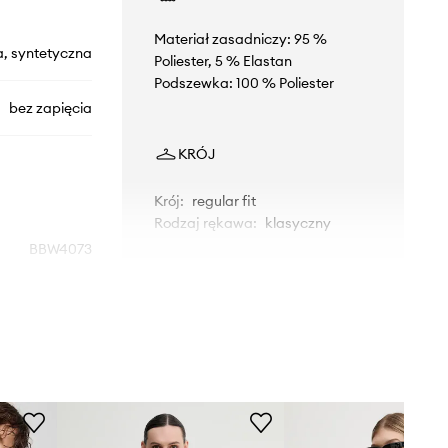
Materiał zasadniczy: 95 %
a, syntetyczna
Poliester, 5 % Elastan
Podszewka: 100 % Poliester
bez zapięcia
KRÓJ
Krój
:
regular fit
Rodzaj rękawa
:
klasyczny
BBW4073
WYMIARY
czarny
Modelka ze zdjęcia ma 176 cm
Bruuns Bazaar
wzrostu i ma na sobie rozmiar 36.
Rozmiarówka standardowa
Zalecamy wybór rozmiaru, jaki nosisz
zazwyczaj.