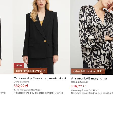
ID Produktu
-10%
extra -5% z kodem: OFF*
extra -5% z kodem: OFF*
Marciano by Guess marynarka ARIANA
Answear.LAB marynarka
Cena aktualna:
Cena aktualna:
539,99 zł
104,99 zł
Cena regularna:
1789,90 zł
Cena regularna:
369,99 zł
9,99 zł
Najniższa cena z 30 dni przed obniżką:
599,99 zł
Najniższa cena z 30 dni przed obniżką:
1