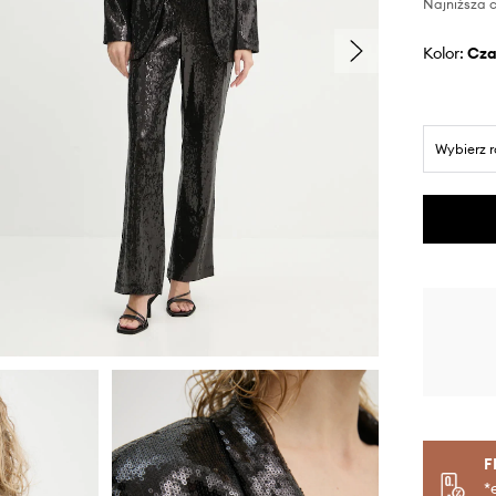
Najniższa c
Kolor:
cz
Wybierz 
F
*