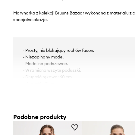
Marynarka z kolekcji Bruuns Bazaar wykonana z materiału z 
specjalne okazje.
- Prosty, nie blokujący ruchów fason.
- Niezapinany model.
- Model na podszewce.
- W ramiona wszyte poduszki.
- Długość rękawa: 60 cm.
- Długość: 70 cm.
- Szerokość pod pachami: 44 cm.
- Szerokość w ramionach: 36 cm.
- Wymiary podane dla rozmiaru: 36.
Podobne produkty