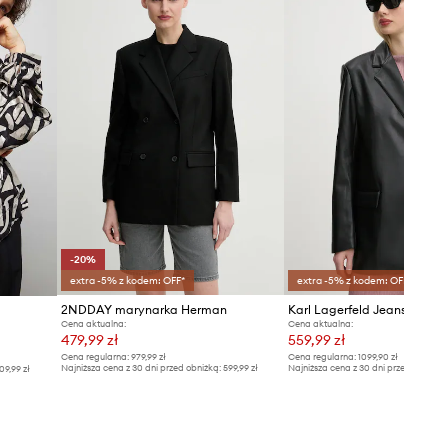
Tabela rozmiarów
-20%
extra -5% z kodem: OFF*
extra -5% z kodem: OFF*
2NDDAY marynarka Herman
Karl Lagerfeld Jeans mary
Cena aktualna:
Cena aktualna:
479,99 zł
559,99 zł
Cena regularna:
979,99 zł
Cena regularna:
1099,90 zł
Najniższa cena z 30 dni przed obniżką:
599,99 zł
Najniższa cena z 30 dni przed obniżką
09,99 zł